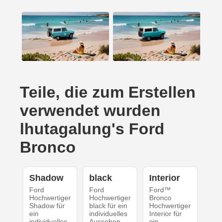
Teile, die zum Erstellen
verwendet wurden
lhutagalung's Ford
Bronco
Shadow
black
Interior
Ford
Ford
Ford™
Hochwertiger
Hochwertiger
Bronco
Shadow für
black für ein
Hochwertiger
ein
individuelles
Interior für
individuelles
Aussehen
ein