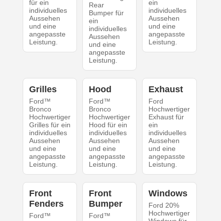
für ein
ein
Rear
individuelles
individuelles
Bumper für
Aussehen
Aussehen
ein
und eine
und eine
individuelles
angepasste
angepasste
Aussehen
Leistung.
Leistung.
und eine
angepasste
Leistung.
Grilles
Hood
Exhaust
Ford™
Ford™
Ford
Bronco
Bronco
Hochwertiger
Hochwertiger
Hochwertiger
Exhaust für
Grilles für ein
Hood für ein
ein
individuelles
individuelles
individuelles
Aussehen
Aussehen
Aussehen
und eine
und eine
und eine
angepasste
angepasste
angepasste
Leistung.
Leistung.
Leistung.
Front
Front
Windows
Fenders
Bumper
Ford 20%
Hochwertiger
Ford™
Ford™