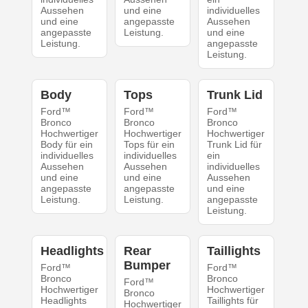
Aussehen
und eine
individuelles
und eine
angepasste
Aussehen
angepasste
Leistung.
und eine
Leistung.
angepasste
Leistung.
Body
Tops
Trunk Lid
Ford™
Ford™
Ford™
Bronco
Bronco
Bronco
Hochwertiger
Hochwertiger
Hochwertiger
Body für ein
Tops für ein
Trunk Lid für
individuelles
individuelles
ein
Aussehen
Aussehen
individuelles
und eine
und eine
Aussehen
angepasste
angepasste
und eine
Leistung.
Leistung.
angepasste
Leistung.
Headlights
Rear
Taillights
Bumper
Ford™
Ford™
Bronco
Bronco
Ford™
Hochwertiger
Hochwertiger
Bronco
Headlights
Taillights für
Hochwertiger