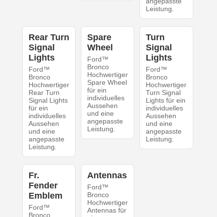
angepasste
Leistung.
Rear Turn
Spare
Turn
Signal
Wheel
Signal
Lights
Lights
Ford™
Bronco
Ford™
Ford™
Hochwertiger
Bronco
Bronco
Spare Wheel
Hochwertiger
Hochwertiger
für ein
Rear Turn
Turn Signal
individuelles
Signal Lights
Lights für ein
Aussehen
für ein
individuelles
und eine
individuelles
Aussehen
angepasste
Aussehen
und eine
Leistung.
und eine
angepasste
angepasste
Leistung.
Leistung.
Fr.
Antennas
Fender
Ford™
Emblem
Bronco
Hochwertiger
Ford™
Antennas für
Bronco