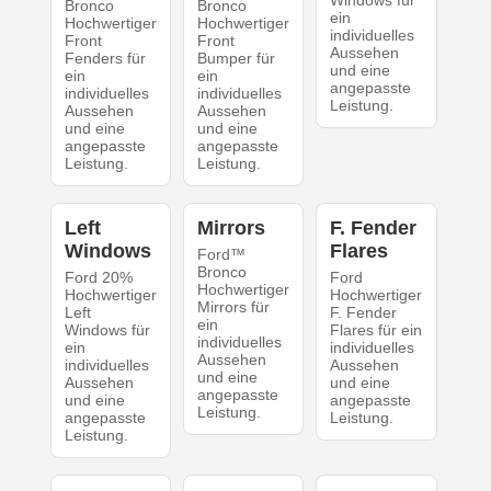
Windows für
Bronco
Bronco
ein
Hochwertiger
Hochwertiger
individuelles
Front
Front
Aussehen
Fenders für
Bumper für
und eine
ein
ein
angepasste
individuelles
individuelles
Leistung.
Aussehen
Aussehen
und eine
und eine
angepasste
angepasste
Leistung.
Leistung.
Left
Mirrors
F. Fender
Windows
Flares
Ford™
Bronco
Ford 20%
Ford
Hochwertiger
Hochwertiger
Hochwertiger
Mirrors für
Left
F. Fender
ein
Windows für
Flares für ein
individuelles
ein
individuelles
Aussehen
individuelles
Aussehen
und eine
Aussehen
und eine
angepasste
und eine
angepasste
Leistung.
angepasste
Leistung.
Leistung.