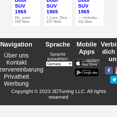
Door
Door
Door
SUV
SUV
SUV
1965
1965
1965
Kfc_eater ·
I_Love_Rice ·
----mrkrabs ·
150 likes
127 likes
111 likes
Navigation
Sprache
Mobile
Verb
Apps
dich
Über uns
Sprache
un
auswählen:
Kontakt
zervereinbarung
Privatheit
Werbung
Copyright © 2023 3DTuning LLC. All rights
reserved