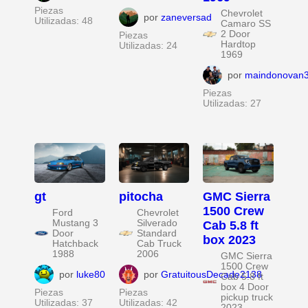
Piezas
Chevrolet
por
zaneversad
Utilizadas: 48
Camaro SS
2 Door
Piezas
Hardtop
Utilizadas: 24
1969
por
maindonovan
Piezas
Utilizadas: 27
gt
pitocha
GMC Sierra
1500 Crew
Ford
Chevrolet
Mustang 3
Silverado
Cab 5.8 ft
Door
Standard
box 2023
Hatchback
Cab Truck
1988
2006
GMC Sierra
1500 Crew
por
luke80
por
GratuitousDecade2138
Cab 5.8 ft
box 4 Door
Piezas
Piezas
pickup truck
Utilizadas: 37
Utilizadas: 42
2023