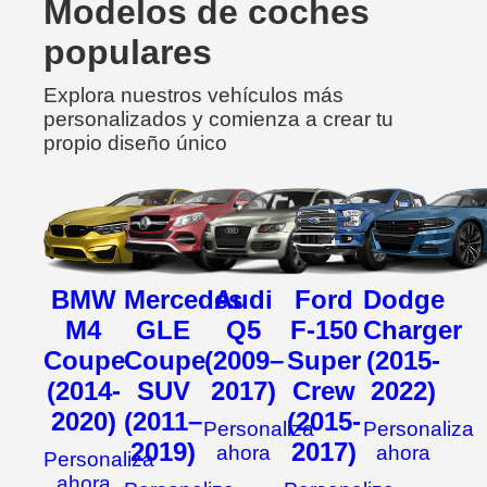
Modelos de coches
populares
Explora nuestros vehículos más
personalizados y comienza a crear tu
propio diseño único
BMW
Mercedes
Audi
Ford
Dodge
M4
GLE
Q5
F-150
Charger
Coupe
Coupe
(2009–
Super
(2015-
(2014-
SUV
2017)
Crew
2022)
2020)
(2011–
(2015-
Personaliza
Personaliza
2019)
2017)
ahora
ahora
Personaliza
ahora