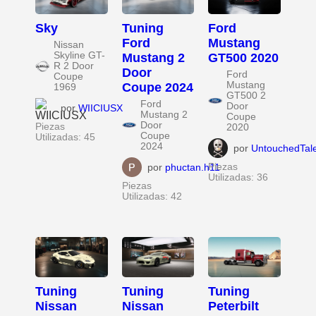
Sky
Tuning
Ford
Ford
Mustang
Nissan
Skyline GT-
Mustang 2
GT500 2020
R 2 Door
Door
Ford
Coupe
Mustang
Coupe 2024
1969
GT500 2
Ford
Door
por
WIICIUSX
Mustang 2
Coupe
Door
Piezas
2020
Coupe
Utilizadas: 45
2024
por
UntouchedTal
por
phuctan.h11
Piezas
Utilizadas: 36
Piezas
Utilizadas: 42
Tuning
Tuning
Tuning
Nissan
Nissan
Peterbilt