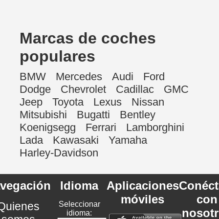
Marcas de coches
populares
BMW
Mercedes
Audi
Ford
Dodge
Chevrolet
Cadillac
GMC
Jeep
Toyota
Lexus
Nissan
Mitsubishi
Bugatti
Bentley
Koenigsegg
Ferrari
Lamborghini
Lada
Kawasaki
Yamaha
Harley-Davidson
vegación
Idioma
Aplicaciones
Conéct
móviles
con
Quienes
Seleccionar
nosot
idioma: