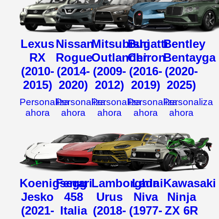
Lexus
Nissan
Mitsubishi
Bugatti
Bentley
RX
Rogue
Outlander
Chiron
Bentayga
(2010-
(2014-
(2009-
(2016-
(2020-
2015)
2020)
2012)
2019)
2025)
Personaliza
Personaliza
Personaliza
Personaliza
Personaliza
ahora
ahora
ahora
ahora
ahora
Koenigsegg
Ferrari
Lamborghini
Lada
Kawasaki
Jesko
458
Urus
Niva
Ninja
(2021-
Italia
(2018-
(1977-
ZX 6R