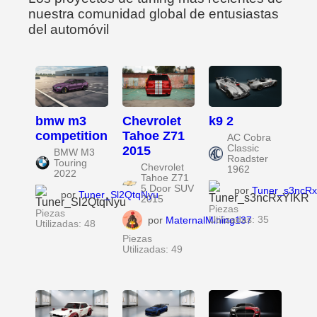
nuestra comunidad global de entusiastas
del automóvil
bmw m3
Chevrolet
k9 2
competition
Tahoe Z71
AC Cobra
Classic
2015
BMW M3
Roadster
Touring
Chevrolet
1962
2022
Tahoe Z71
5 Door SUV
por
Tuner_s3ncR
por
Tuner_Sl2QtqNyu
2015
Piezas
Piezas
por
MaternalMining137
Utilizadas: 35
Utilizadas: 48
Piezas
Utilizadas: 49