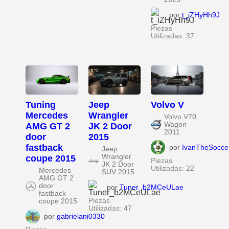
por
t_iZHyHh9J
Piezas
Utilizadas: 37
Tuning
Jeep
Volvo V
Mercedes
Wrangler
Volvo V70
Wagon
AMG GT 2
JK 2 Door
2011
door
2015
fastback
por
IvanTheSocce
Jeep
Wrangler
coupe 2015
Piezas
JK 2 Door
Utilizadas: 22
Mercedes
SUV 2015
AMG GT 2
door
por
Tuner_b2MCeULae
fastback
Piezas
coupe 2015
Utilizadas: 47
por
gabrielani0330