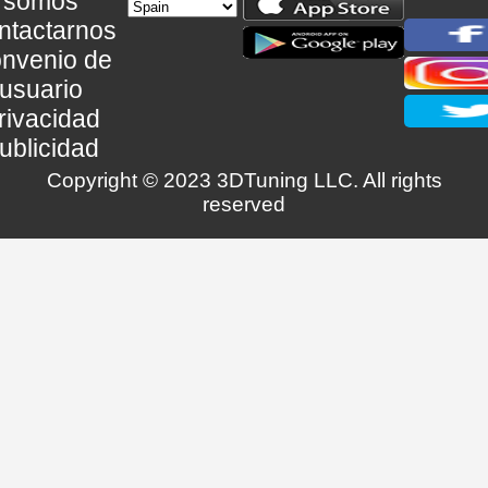
somos
ntactarnos
nvenio de
usuario
rivacidad
ublicidad
Copyright © 2023 3DTuning LLC. All rights
reserved