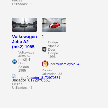
Piezas
Utilizadas: 38
Volkswagen
1
Jetta A2
Dodge
Viper 2
(mk2) 1985
Door
Volkswagen
Coupe
Jetta A2
1996
(mk2) 4
Door
por
williamloyola24
Saloon
Piezas
1985
Utilizadas: 33
por
Jugador_8172970561
Piezas
Utilizadas: 45