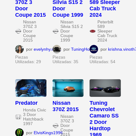
370Z 3
Silvia S15 2
589 Sleeper
Door
Door
Cab Truck
Coupe 2015
Coupe 1999
2024
Nissan
Nissan
Peterbilt
370Z 3
Silvia S15 2
589
Door
Door
Sleeper
Coupe
Coupe
Cab Truck
2015
1999
2024
por
evelynhy.nhan
por
TuningHome
por
krishna.vinot
Piezas
Piezas
Piezas
Utilizadas: 29
Utilizadas: 35
Utilizadas: 54
Predator
Nissan
Tuning
370Z 2015
Chevrolet
Honda Civic
3 Door
Camaro SS
Nissan
Hatchback
370Z 3
2 Door
1997
Door
Hardtop
Coupe
por
ElvisKings1996
1969
2015