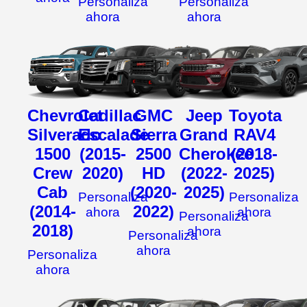
Personaliza
Personaliza
ahora
ahora
Chevrolet
Cadillac
GMC
Jeep
Toyota
Silverado
Escalade
Sierra
Grand
RAV4
1500
(2015-
2500
Cherokee
(2018-
Crew
2020)
HD
(2022-
2025)
Cab
(2020-
2025)
Personaliza
Personaliza
(2014-
2022)
ahora
ahora
Personaliza
2018)
ahora
Personaliza
ahora
Personaliza
ahora