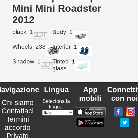
Mini Mini Roadster
2012
black
1
Body
1
Wheels
238
Interior
1
Shadow
1
Tinted
1
glass
avigazione
Lingua
App
Connetti
mobili
con noi
Chi siamo
Seleziona la
lingua:
Contattaci
Termini
accordo
Privato