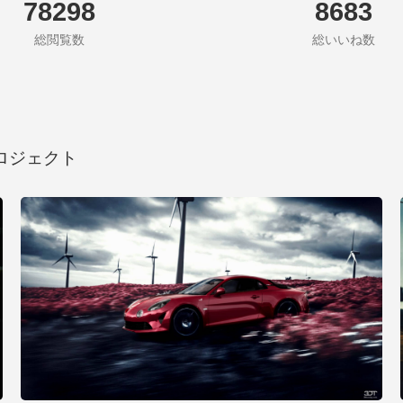
78298
8683
総閲覧数
総いいね数
ロジェクト