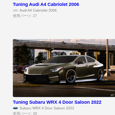
Tuning Audi A4 Cabriolet 2006
Audi A4 Cabriolet 2006
使用パーツ: 27
Tuning Subaru WRX 4 Door Saloon 2022
Subaru WRX 4 Door Saloon 2022
使用パーツ: 38