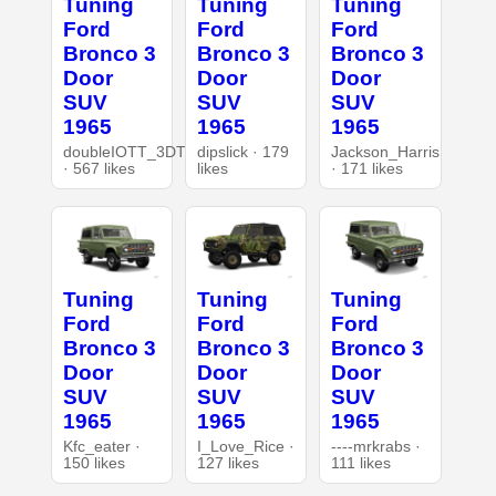
Tuning
Tuning
Tuning
Ford
Ford
Ford
Bronco 3
Bronco 3
Bronco 3
Door
Door
Door
SUV
SUV
SUV
1965
1965
1965
doubleIOTT_3DT
dipslick · 179
Jackson_Harris
· 567 likes
likes
· 171 likes
Tuning
Tuning
Tuning
Ford
Ford
Ford
Bronco 3
Bronco 3
Bronco 3
Door
Door
Door
SUV
SUV
SUV
1965
1965
1965
Kfc_eater ·
I_Love_Rice ·
----mrkrabs ·
150 likes
127 likes
111 likes