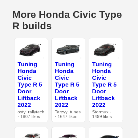
More Honda Civic Type
R builds
Tuning
Tuning
Tuning
Honda
Honda
Honda
Civic
Civic
Civic
Type R 5
Type R 5
Type R 5
Door
Door
Door
Liftback
Liftback
Liftback
2022
2022
2022
osty_rallytech
Tarzyy_tunes
Stormux ·
· 1807 likes
· 1647 likes
1499 likes