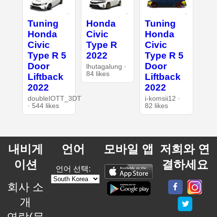
Tuning
Honda
Tuning
Honda
Civic
Honda
Civic
Type R
Civic
Type R 5
2022
Type R 5
Door
Door
lhutagalung ·
84 likes
Liftback
Liftback
2022
2022
doubleIOTT_3DT
i-komsii12 ·
· 544 likes
82 likes
내비게
언어
모바일 앱
저희와 연
이션
결하세요
언어 선택:
회사 소
개
연락(문