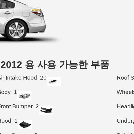
007-2012 용 사용 가능한 부품
Air Intake Hood
20
Roof 
Body
1
Wheel
Front Bumper
2
Headli
Hood
1
Under