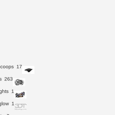
Scoops
17
s
263
ghts
1
glow
1