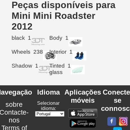
Peças disponíveis para
Mini Mini Roadster
2012
black
1
Body
1
Wheels
238
Interior
1
Shadow
1
Tinted
1
glass
avegação
Idioma
Aplicações
Conecte
móveis
se
sobre
Selecionar
connosc
idioma:
Contacte-
nos
Terms of