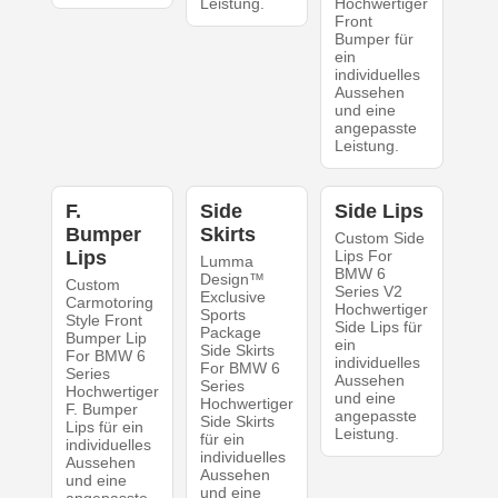
Leistung.
Hochwertiger
Front
Bumper für
ein
individuelles
Aussehen
und eine
angepasste
Leistung.
F.
Side
Side Lips
Bumper
Skirts
Custom Side
Lips
Lips For
Lumma
BMW 6
Design™
Custom
Series V2
Exclusive
Carmotoring
Hochwertiger
Sports
Style Front
Side Lips für
Package
Bumper Lip
ein
Side Skirts
For BMW 6
individuelles
For BMW 6
Series
Aussehen
Series
Hochwertiger
und eine
Hochwertiger
F. Bumper
angepasste
Side Skirts
Lips für ein
Leistung.
für ein
individuelles
individuelles
Aussehen
Aussehen
und eine
und eine