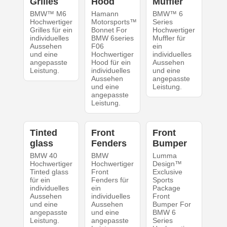
Grilles
Hood
Muffler
BMW™ M6
Hamann
BMW™ 6
Hochwertiger
Motorsports™
Series
Grilles für ein
Bonnet For
Hochwertiger
individuelles
BMW 6series
Muffler für
Aussehen
F06
ein
und eine
Hochwertiger
individuelles
angepasste
Hood für ein
Aussehen
Leistung.
individuelles
und eine
Aussehen
angepasste
und eine
Leistung.
angepasste
Leistung.
Tinted
Front
Front
glass
Fenders
Bumper
BMW 40
BMW
Lumma
Hochwertiger
Hochwertiger
Design™
Tinted glass
Front
Exclusive
für ein
Fenders für
Sports
individuelles
ein
Package
Aussehen
individuelles
Front
und eine
Aussehen
Bumper For
angepasste
und eine
BMW 6
Leistung.
angepasste
Series