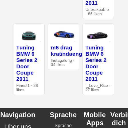
2011
UnbrakeabIe
· 66 likes
Tuning
m6 drag
Tuning
BMW 6
kratindaeng
BMW 6
Series 2
Series 2
lhutagalung ·
34 likes
Door
Door
Coupe
Coupe
2011
2011
Finest1 · 38
I_Love_Rice ·
likes
27 likes
Navigation
Sprache
Mobile
Verb
Apps
dich
Über uns
Sprache