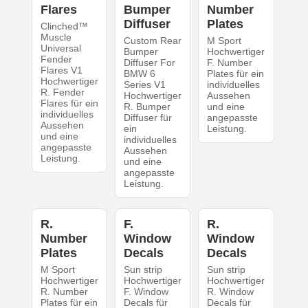
Flares
Bumper
Number
Diffuser
Plates
Clinched™
Muscle
Custom Rear
M Sport
Universal
Bumper
Hochwertiger
Fender
Diffuser For
F. Number
Flares V1
BMW 6
Plates für ein
Hochwertiger
Series V1
individuelles
R. Fender
Hochwertiger
Aussehen
Flares für ein
R. Bumper
und eine
individuelles
Diffuser für
angepasste
Aussehen
ein
Leistung.
und eine
individuelles
angepasste
Aussehen
Leistung.
und eine
angepasste
Leistung.
R.
F.
R.
Number
Window
Window
Plates
Decals
Decals
M Sport
Sun strip
Sun strip
Hochwertiger
Hochwertiger
Hochwertiger
R. Number
F. Window
R. Window
Plates für ein
Decals für
Decals für