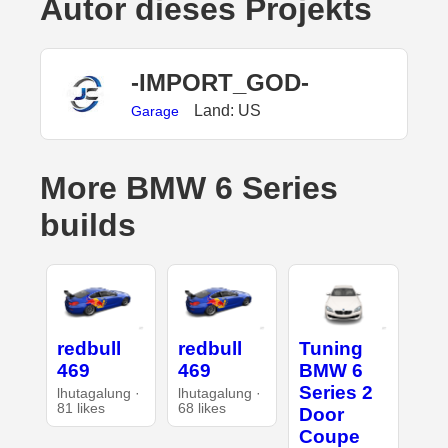
Autor dieses Projekts
-IMPORT_GOD-
Land: US
Garage
More BMW 6 Series
builds
redbull
redbull
Tuning
469
469
BMW 6
Series 2
lhutagalung ·
lhutagalung ·
81 likes
68 likes
Door
Coupe