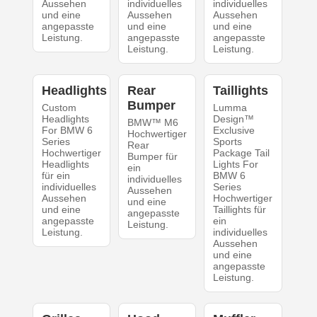
Aussehen
individuelles
individuelles
und eine
Aussehen
Aussehen
angepasste
und eine
und eine
Leistung.
angepasste
angepasste
Leistung.
Leistung.
Headlights
Rear
Taillights
Bumper
Custom
Lumma
Headlights
Design™
BMW™ M6
For BMW 6
Exclusive
Hochwertiger
Series
Sports
Rear
Hochwertiger
Package Tail
Bumper für
Headlights
Lights For
ein
für ein
BMW 6
individuelles
individuelles
Series
Aussehen
Aussehen
Hochwertiger
und eine
und eine
Taillights für
angepasste
angepasste
ein
Leistung.
Leistung.
individuelles
Aussehen
und eine
angepasste
Leistung.