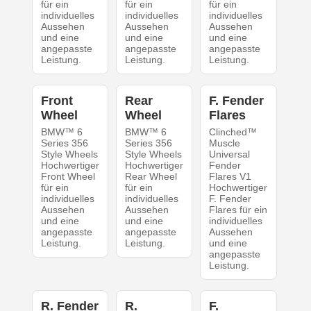
für ein
für ein
für ein
individuelles
individuelles
individuelles
Aussehen
Aussehen
Aussehen
und eine
und eine
und eine
angepasste
angepasste
angepasste
Leistung.
Leistung.
Leistung.
Front
Rear
F. Fender
Wheel
Wheel
Flares
BMW™ 6
BMW™ 6
Clinched™
Series 356
Series 356
Muscle
Style Wheels
Style Wheels
Universal
Hochwertiger
Hochwertiger
Fender
Front Wheel
Rear Wheel
Flares V1
für ein
für ein
Hochwertiger
individuelles
individuelles
F. Fender
Aussehen
Aussehen
Flares für ein
und eine
und eine
individuelles
angepasste
angepasste
Aussehen
Leistung.
Leistung.
und eine
angepasste
Leistung.
R. Fender
R.
F.