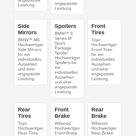
angepasste
angepasste
Leistung.
Leistung.
Side
Spoilers
Front
Mirrors
Tires
BMW™ 6
Series M
BMW™ M6
Toyo
Sport
Hochwertiger
Hochwertiger
Package
Side Mirrors
Front Tires
Spoiler
für ein
für ein
Hochwertiger
individuelles
individuelles
Spoilers für
Aussehen
Aussehen
ein
und eine
und eine
individuelles
angepasste
angepasste
Aussehen
Leistung.
Leistung.
und eine
angepasste
Leistung.
Rear
Front
Rear
Tires
Brake
Brake
Toyo
Wilwood
Wilwood
Hochwertiger
Hochwertiger
Hochwertiger
Rear Tires
Front Brake
Rear Brake