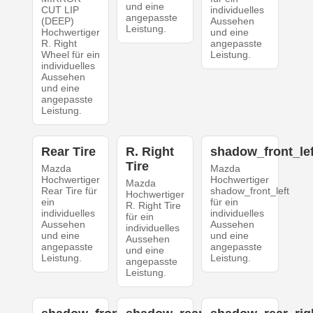
und eine
CUT LIP
individuelles
angepasste
(DEEP)
Aussehen
Leistung.
Hochwertiger
und eine
R. Right
angepasste
Wheel für ein
Leistung.
individuelles
Aussehen
und eine
angepasste
Leistung.
Rear Tire
R. Right
shadow_front_lef
Tire
Mazda
Mazda
Hochwertiger
Hochwertiger
Mazda
Rear Tire für
shadow_front_left
Hochwertiger
ein
für ein
R. Right Tire
individuelles
individuelles
für ein
Aussehen
Aussehen
individuelles
und eine
und eine
Aussehen
angepasste
angepasste
und eine
Leistung.
Leistung.
angepasste
Leistung.