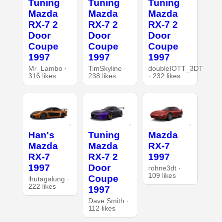
Tuning
Tuning
Tuning
Mazda
Mazda
Mazda
RX-7 2
RX-7 2
RX-7 2
Door
Door
Door
Coupe
Coupe
Coupe
1997
1997
1997
Mr_Lambo ·
TimSkyline ·
doubleIOTT_3DT
316 likes
238 likes
· 232 likes
Han's
Tuning
Mazda
Mazda
Mazda
RX-7
RX-7
RX-7 2
1997
1997
Door
rohne3dt ·
109 likes
Coupe
lhutagalung ·
222 likes
1997
Dave.Smith ·
112 likes