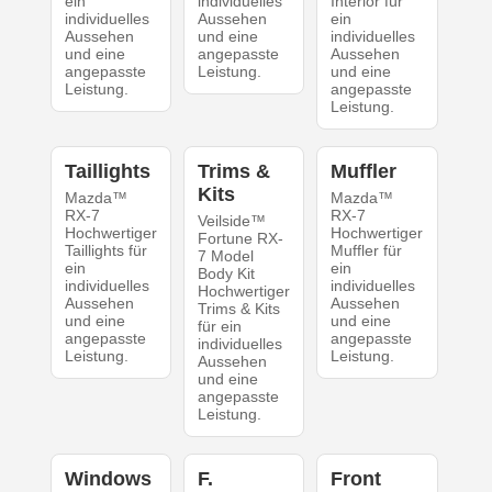
ein
individuelles
Interior für
individuelles
Aussehen
ein
Aussehen
und eine
individuelles
und eine
angepasste
Aussehen
angepasste
Leistung.
und eine
Leistung.
angepasste
Leistung.
Taillights
Trims &
Muffler
Kits
Mazda™
Mazda™
RX-7
RX-7
Veilside™
Hochwertiger
Hochwertiger
Fortune RX-
Taillights für
Muffler für
7 Model
ein
ein
Body Kit
individuelles
individuelles
Hochwertiger
Aussehen
Aussehen
Trims & Kits
und eine
und eine
für ein
angepasste
angepasste
individuelles
Leistung.
Leistung.
Aussehen
und eine
angepasste
Leistung.
Windows
F.
Front