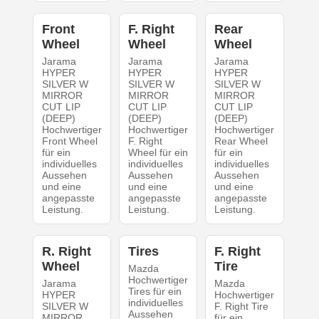
Front
F. Right
Rear
Wheel
Wheel
Wheel
Jarama
Jarama
Jarama
HYPER
HYPER
HYPER
SILVER W
SILVER W
SILVER W
MIRROR
MIRROR
MIRROR
CUT LIP
CUT LIP
CUT LIP
(DEEP)
(DEEP)
(DEEP)
Hochwertiger
Hochwertiger
Hochwertiger
Front Wheel
F. Right
Rear Wheel
für ein
Wheel für ein
für ein
individuelles
individuelles
individuelles
Aussehen
Aussehen
Aussehen
und eine
und eine
und eine
angepasste
angepasste
angepasste
Leistung.
Leistung.
Leistung.
R. Right
Tires
F. Right
Wheel
Tire
Mazda
Hochwertiger
Jarama
Mazda
Tires für ein
HYPER
Hochwertiger
individuelles
SILVER W
F. Right Tire
Aussehen
MIRROR
für ein