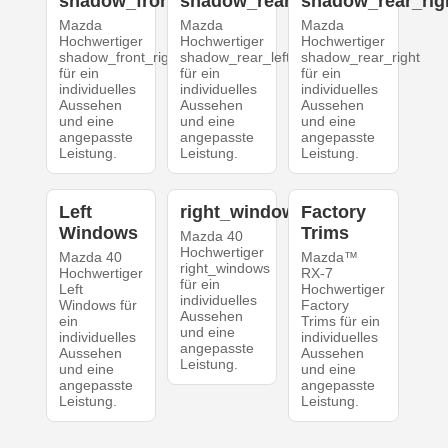
shadow_front_right
shadow_rear_left
shadow_rear_rig
Mazda
Mazda
Mazda
Hochwertiger
Hochwertiger
Hochwertiger
shadow_front_right
shadow_rear_left
shadow_rear_right
für ein
für ein
für ein
individuelles
individuelles
individuelles
Aussehen
Aussehen
Aussehen
und eine
und eine
und eine
angepasste
angepasste
angepasste
Leistung.
Leistung.
Leistung.
Left
right_windows
Factory
Windows
Trims
Mazda 40
Hochwertiger
Mazda 40
Mazda™
right_windows
Hochwertiger
RX-7
für ein
Left
Hochwertiger
individuelles
Windows für
Factory
Aussehen
ein
Trims für ein
und eine
individuelles
individuelles
angepasste
Aussehen
Aussehen
Leistung.
und eine
und eine
angepasste
angepasste
Leistung.
Leistung.