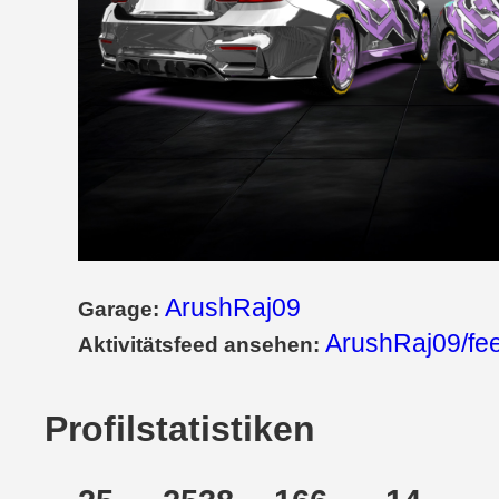
ArushRaj09
Garage:
ArushRaj09/fe
Aktivitätsfeed ansehen:
Profilstatistiken