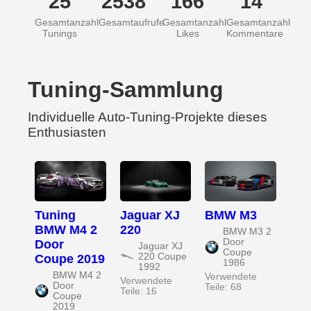
25
2538
166
14
Gesamtanzahl
Gesamtaufrufe
Gesamtanzahl
Gesamtanzahl
Tunings
Likes
Kommentare
Tuning-Sammlung
Individuelle Auto-Tuning-Projekte dieses
Enthusiasten
Tuning
Jaguar XJ
BMW M3
BMW M4 2
220
BMW M3 2
Door
Door
Jaguar XJ
Coupe
220 Coupe
Coupe 2019
1986
1992
BMW M4 2
Verwendete
Verwendete
Door
Teile: 68
Teile: 16
Coupe
2019