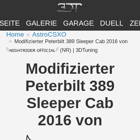
SEITE
GALERIE
GARAGE
DUELL
ZE
Home
AstroCSXO
Modifizierter Peterbilt 389 Sleeper Cab 2016 von
𓆩ɴɪɢʜᴛʀɪᴅᴇʀ ᴏꜰꜰɪᴄɪᴀʟ𓆪 (NR) | 3DTuning
Modifizierter
Peterbilt 389
Sleeper Cab
2016 von