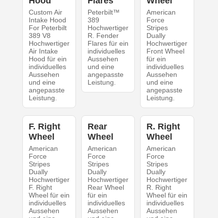
Hood
Flares
Wheel
Custom Air
Peterbilt™
American
Intake Hood
389
Force
For Peterbilt
Hochwertiger
Stripes
389 V8
R. Fender
Dually
Hochwertiger
Flares für ein
Hochwertiger
Air Intake
individuelles
Front Wheel
Hood für ein
Aussehen
für ein
individuelles
und eine
individuelles
Aussehen
angepasste
Aussehen
und eine
Leistung.
und eine
angepasste
angepasste
Leistung.
Leistung.
F. Right
Rear
R. Right
Wheel
Wheel
Wheel
American
American
American
Force
Force
Force
Stripes
Stripes
Stripes
Dually
Dually
Dually
Hochwertiger
Hochwertiger
Hochwertiger
F. Right
Rear Wheel
R. Right
Wheel für ein
für ein
Wheel für ein
individuelles
individuelles
individuelles
Aussehen
Aussehen
Aussehen