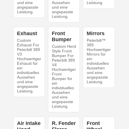
und eine
Aussehen
Leistung.
angepasste
und eine
Leistung.
angepasste
Leistung.
Exhaust
Front
Mirrors
Bumper
Custom
Peterbilt™
Exhaust For
389
Custom Herd
Peterbilt 389
Hochwertiger
Style Front
V3
Mirrors für
Bumper For
Hochwertiger
ein
Peterbilt 389
Exhaust für
individuelles
V4
ein
Aussehen
Hochwertiger
individuelles
und eine
Front
Aussehen
angepasste
Bumper für
und eine
Leistung.
ein
angepasste
individuelles
Leistung.
Aussehen
und eine
angepasste
Leistung.
Air Intake
R. Fender
Front