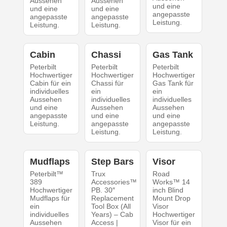
Aussehen
Aussehen
und eine
und eine
und eine
angepasste
angepasste
angepasste
Leistung.
Leistung.
Leistung.
Cabin
Chassi
Gas Tank
Peterbilt
Peterbilt
Peterbilt
Hochwertiger
Hochwertiger
Hochwertiger
Cabin für ein
Chassi für
Gas Tank für
individuelles
ein
ein
Aussehen
individuelles
individuelles
und eine
Aussehen
Aussehen
angepasste
und eine
und eine
Leistung.
angepasste
angepasste
Leistung.
Leistung.
Mudflaps
Step Bars
Visor
Peterbilt™
Trux
Road
389
Accessories™
Works™ 14
Hochwertiger
PB. 30″
inch Blind
Mudflaps für
Replacement
Mount Drop
ein
Tool Box (All
Visor
individuelles
Years) – Cab
Hochwertiger
Aussehen
Access |
Visor für ein