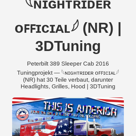
𓆩ɴɪɢʜᴛʀɪᴅᴇʀ
ᴏꜰꜰɪᴄɪᴀʟ𓆪 (NR) |
3DTuning
Peterbilt 389 Sleeper Cab 2016
Tuningprojekt — 𓆩ɴɪɢʜᴛʀɪᴅᴇʀ ᴏꜰꜰɪᴄɪᴀʟ𓆪
(NR) hat 30 Teile verbaut, darunter
Headlights, Grilles, Hood | 3DTuning