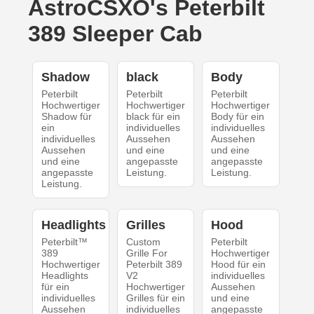
AstroCSXO's Peterbilt
389 Sleeper Cab
Shadow
black
Body
Peterbilt
Peterbilt
Peterbilt
Hochwertiger
Hochwertiger
Hochwertiger
Shadow für
black für ein
Body für ein
ein
individuelles
individuelles
individuelles
Aussehen
Aussehen
Aussehen
und eine
und eine
und eine
angepasste
angepasste
angepasste
Leistung.
Leistung.
Leistung.
Headlights
Grilles
Hood
Peterbilt™
Custom
Peterbilt
389
Grille For
Hochwertiger
Hochwertiger
Peterbilt 389
Hood für ein
Headlights
V2
individuelles
für ein
Hochwertiger
Aussehen
individuelles
Grilles für ein
und eine
Aussehen
individuelles
angepasste