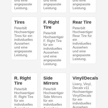
und eine
und eine
und eine
angepasste
angepasste
angepasste
Leistung.
Leistung.
Leistung.
Tires
F. Right
Rear Tire
Tire
Peterbilt
Peterbilt
Hochwertiger
Hochwertiger
Peterbilt
Tires für ein
Rear Tire für
Hochwertiger
individuelles
ein
F. Right Tire
Aussehen
individuelles
für ein
und eine
Aussehen
individuelles
angepasste
und eine
Aussehen
Leistung.
angepasste
und eine
Leistung.
angepasste
Leistung.
R. Right
Side
Vinyl/Decals
Tire
Mirrors
Livery, Vinyl,
Decals v11
Peterbilt
Peterbilt
Hochwertiger
Hochwertiger
Hochwertiger
Vinyl/Decals
R. Right Tire
Side Mirrors
für ein
für ein
für ein
individuelles
individuelles
individuelles
Aussehen