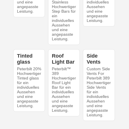
und eine
Stainless
individuelles
angepasste
Hochwertiger
Aussehen
Leistung.
Step Bars für
und eine
ein
angepasste
individuelles
Leistung.
Aussehen
und eine
angepasste
Leistung.
Tinted
Roof
Side
glass
Light Bar
Vents
Peterbilt 20%
Peterbilt™
Custom Side
Hochwertiger
389
Vents For
Tinted glass
Hochwertiger
Peterbilt 389
für ein
Roof Light
Hochwertiger
individuelles
Bar für ein
Side Vents
Aussehen
individuelles
für ein
und eine
Aussehen
individuelles
angepasste
und eine
Aussehen
Leistung.
angepasste
und eine
Leistung.
angepasste
Leistung.