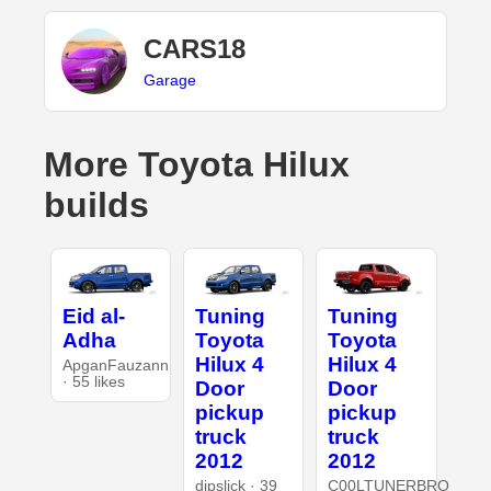
CARS18
Garage
More Toyota Hilux
builds
Eid al-
Tuning
Tuning
Adha
Toyota
Toyota
Hilux 4
Hilux 4
ApganFauzann
· 55 likes
Door
Door
pickup
pickup
truck
truck
2012
2012
dipslick · 39
C00LTUNERBRO