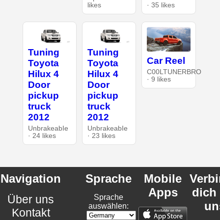
likes
· 35 likes
Tuning
Tuning
Car Reel
Toyota
Toyota
C00LTUNERBRO
Hilux 4
Hilux 4
· 9 likes
Door
Door
pickup
pickup
truck
truck
2012
2012
UnbrakeabIe
UnbrakeabIe
· 24 likes
· 23 likes
Navigation
Sprache
Mobile
Verb
Apps
dich
Über uns
Sprache
un
auswählen:
Kontakt