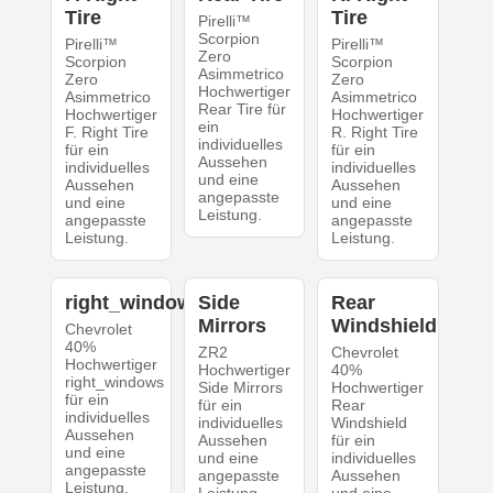
Tire
Tire
Pirelli™
Scorpion
Pirelli™
Pirelli™
Zero
Scorpion
Scorpion
Asimmetrico
Zero
Zero
Hochwertiger
Asimmetrico
Asimmetrico
Rear Tire für
Hochwertiger
Hochwertiger
ein
F. Right Tire
R. Right Tire
individuelles
für ein
für ein
Aussehen
individuelles
individuelles
und eine
Aussehen
Aussehen
angepasste
und eine
und eine
Leistung.
angepasste
angepasste
Leistung.
Leistung.
right_windows
Side
Rear
Mirrors
Windshield
Chevrolet
40%
ZR2
Chevrolet
Hochwertiger
Hochwertiger
40%
right_windows
Side Mirrors
Hochwertiger
für ein
für ein
Rear
individuelles
individuelles
Windshield
Aussehen
Aussehen
für ein
und eine
und eine
individuelles
angepasste
angepasste
Aussehen
Leistung.