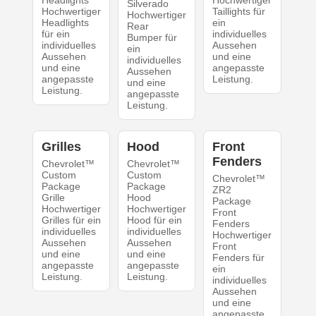
Headlights
Hochwertiger
Silverado
Hochwertiger
Taillights für
Hochwertiger
Headlights
ein
Rear
für ein
individuelles
Bumper für
individuelles
Aussehen
ein
Aussehen
und eine
individuelles
und eine
angepasste
Aussehen
angepasste
Leistung.
und eine
Leistung.
angepasste
Leistung.
Grilles
Hood
Front
Fenders
Chevrolet™
Chevrolet™
Custom
Custom
Chevrolet™
Package
Package
ZR2
Grille
Hood
Package
Hochwertiger
Hochwertiger
Front
Grilles für ein
Hood für ein
Fenders
individuelles
individuelles
Hochwertiger
Aussehen
Aussehen
Front
und eine
und eine
Fenders für
angepasste
angepasste
ein
Leistung.
Leistung.
individuelles
Aussehen
und eine
angepasste