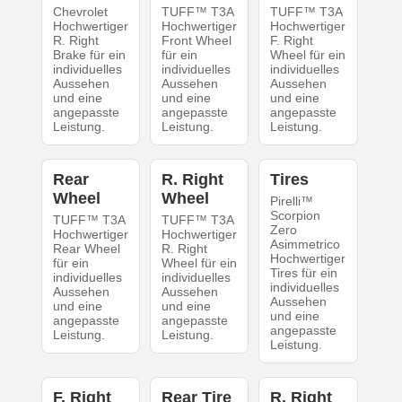
Chevrolet
TUFF™ T3A
TUFF™ T3A
Hochwertiger
Hochwertiger
Hochwertiger
R. Right
Front Wheel
F. Right
Brake für ein
für ein
Wheel für ein
individuelles
individuelles
individuelles
Aussehen
Aussehen
Aussehen
und eine
und eine
und eine
angepasste
angepasste
angepasste
Leistung.
Leistung.
Leistung.
Rear
R. Right
Tires
Wheel
Wheel
Pirelli™
Scorpion
TUFF™ T3A
TUFF™ T3A
Zero
Hochwertiger
Hochwertiger
Asimmetrico
Rear Wheel
R. Right
Hochwertiger
für ein
Wheel für ein
Tires für ein
individuelles
individuelles
individuelles
Aussehen
Aussehen
Aussehen
und eine
und eine
und eine
angepasste
angepasste
angepasste
Leistung.
Leistung.
Leistung.
F. Right
Rear Tire
R. Right