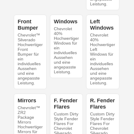
Leistung.
Front
Windows
Left
Bumper
Windows
Chevrolet
40%
Chevrolet™
Chevrolet
Hochwertiger
Silverado
40%
Windows für
Hochwertiger
Hochwertiger
ein
Front
Left
individuelles
Bumper für
Windows für
Aussehen
ein
ein
und eine
individuelles
individuelles
angepasste
Aussehen
Aussehen
Leistung.
und eine
und eine
angepasste
angepasste
Leistung.
Leistung.
Mirrors
F. Fender
R. Fender
Flares
Flares
Chevrolet™
ZR2
Custom Dirty
Custom Dirty
Package
Style Fender
Style Fender
Mirrors
Flares For
Flares For
Hochwertiger
Chevrolet
Chevrolet
Mirrors für
Silverado
Silverado