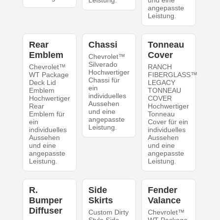
Leistung.
und eine
angepasste
Leistung.
Rear
Chassi
Tonneau
Emblem
Cover
Chevrolet™
Silverado
Chevrolet™
RANCH
Hochwertiger
WT Package
FIBERGLASS™
Chassi für
Deck Lid
LEGACY
ein
Emblem
TONNEAU
individuelles
Hochwertiger
COVER
Aussehen
Rear
Hochwertiger
und eine
Emblem für
Tonneau
angepasste
ein
Cover für ein
Leistung.
individuelles
individuelles
Aussehen
Aussehen
und eine
und eine
angepasste
angepasste
Leistung.
Leistung.
R.
Side
Fender
Bumper
Skirts
Valance
Diffuser
Custom Dirty
Chevrolet™