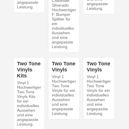
Chevrolet
angepasste
angepasste
Silverado
Leistung.
Leistung.
Hochwertiger
F. Bumper
Splitter für
ein
individuelles
Aussehen
und eine
angepasste
Leistung.
Two Tone
Two Tone
Two Tone
Vinyls
Vinyls
Vinyls
Kits
Vinyl 1
Vinyl 1
Hochwertiger
Hochwertiger
Vinyl 1
Two Tone
Two Tone
Hochwertiger
Vinyls für ein
Vinyls für ein
Two Tone
individuelles
individuelles
Vinyls Kits
Aussehen
Aussehen
für ein
und eine
und eine
individuelles
angepasste
angepasste
Aussehen
Leistung.
Leistung.
und eine
angepasste
Leistung.