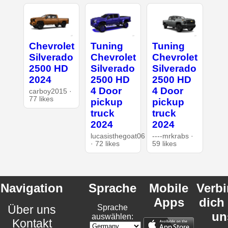
Chevrolet
Tuning
Tuning
Silverado
Chevrolet
Chevrolet
2500 HD
Silverado
Silverado
2024
2500 HD
2500 HD
4 Door
4 Door
carboy2015 ·
77 likes
pickup
pickup
truck
truck
2024
2024
lucasisthegoat06
----mrkrabs ·
· 72 likes
59 likes
Navigation
Sprache
Mobile
Verb
Apps
dich
Über uns
Sprache
un
auswählen:
Kontakt