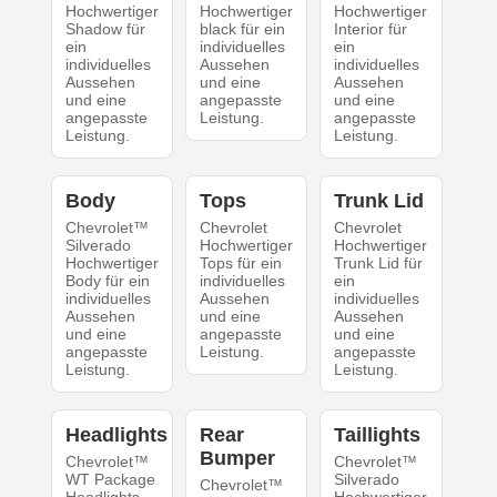
Hochwertiger
Hochwertiger
Hochwertiger
Shadow für
black für ein
Interior für
ein
individuelles
ein
individuelles
Aussehen
individuelles
Aussehen
und eine
Aussehen
und eine
angepasste
und eine
angepasste
Leistung.
angepasste
Leistung.
Leistung.
Body
Tops
Trunk Lid
Chevrolet™
Chevrolet
Chevrolet
Silverado
Hochwertiger
Hochwertiger
Hochwertiger
Tops für ein
Trunk Lid für
Body für ein
individuelles
ein
individuelles
Aussehen
individuelles
Aussehen
und eine
Aussehen
und eine
angepasste
und eine
angepasste
Leistung.
angepasste
Leistung.
Leistung.
Headlights
Rear
Taillights
Bumper
Chevrolet™
Chevrolet™
WT Package
Silverado
Chevrolet™