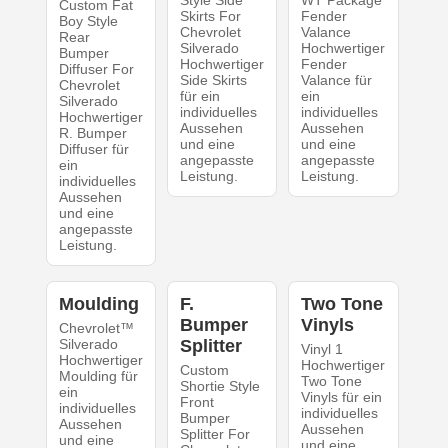
Style Side
WT Package
Custom Fat
Skirts For
Fender
Boy Style
Chevrolet
Valance
Rear
Silverado
Hochwertiger
Bumper
Hochwertiger
Fender
Diffuser For
Side Skirts
Valance für
Chevrolet
für ein
ein
Silverado
individuelles
individuelles
Hochwertiger
Aussehen
Aussehen
R. Bumper
und eine
und eine
Diffuser für
angepasste
angepasste
ein
Leistung.
Leistung.
individuelles
Aussehen
und eine
angepasste
Leistung.
Moulding
F.
Two Tone
Bumper
Vinyls
Chevrolet™
Silverado
Splitter
Vinyl 1
Hochwertiger
Hochwertiger
Custom
Moulding für
Two Tone
Shortie Style
ein
Vinyls für ein
Front
individuelles
individuelles
Bumper
Aussehen
Aussehen
Splitter For
und eine
und eine