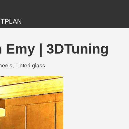
ITPLAN
n Emy | 3DTuning
eels, Tinted glass