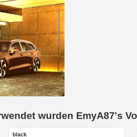
verwendet wurden EmyA87's V
black