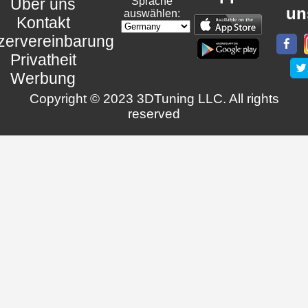
Über uns
Sprache
un
auswählen:
Kontakt
zervereinbarung
Privatheit
Werbung
Copyright © 2023 3DTuning LLC. All rights
reserved