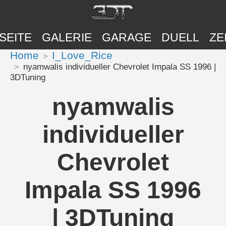
SEITE
GALERIE
GARAGE
DUELL
ZE
Home
I_Love_Rice
nyamwalis individueller Chevrolet Impala SS 1996 |
3DTuning
nyamwalis
individueller
Chevrolet
Impala SS 1996
| 3DTuning