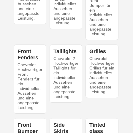
Rear
Aussehen
individuelles
Bumper für
und eine
Aussehen
ein
angepasste
und eine
individuelles
Leistung.
angepasste
Aussehen
Leistung.
und eine
angepasste
Leistung.
Front
Taillights
Grilles
Fenders
Chevrolet 2
Chevrolet
Hochwertiger
Hochwertiger
Chevrolet
Taillights für
Grilles für ein
Hochwertiger
ein
individuelles
Front
individuelles
Aussehen
Fenders für
Aussehen
und eine
ein
und eine
angepasste
individuelles
angepasste
Leistung.
Aussehen
Leistung.
und eine
angepasste
Leistung.
Front
Side
Tinted
Bumper
Skirts
glass