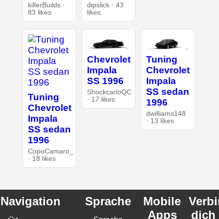
killerBuilds ·
dipslick · 43
83 likes
likes
Chevrolet
Tuning
Impala
Chevrolet
SS 1996
Impala
SS sedan
ShockcarloQC
Tuning
· 17 likes
1996
Chevrolet
dwilliams148
Impala
· 13 likes
SS sedan
1996
CopoCamaro_
· 18 likes
Navigation
Sprache
Mobile
Verb
Apps
dich