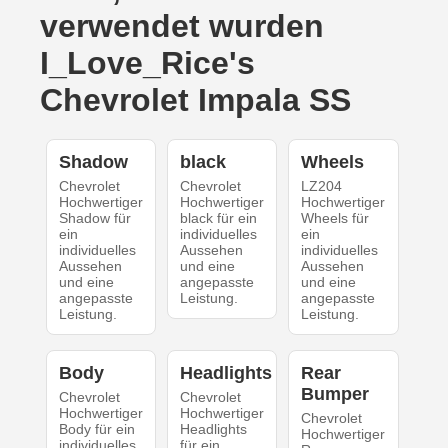
verwendet wurden
I_Love_Rice's
Chevrolet Impala SS
Shadow
black
Wheels
Chevrolet
Chevrolet
LZ204
Hochwertiger
Hochwertiger
Hochwertiger
Shadow für
black für ein
Wheels für
ein
individuelles
ein
individuelles
Aussehen
individuelles
Aussehen
und eine
Aussehen
und eine
angepasste
und eine
angepasste
Leistung.
angepasste
Leistung.
Leistung.
Body
Headlights
Rear
Bumper
Chevrolet
Chevrolet
Hochwertiger
Hochwertiger
Chevrolet
Body für ein
Headlights
Hochwertiger
individuelles
für ein