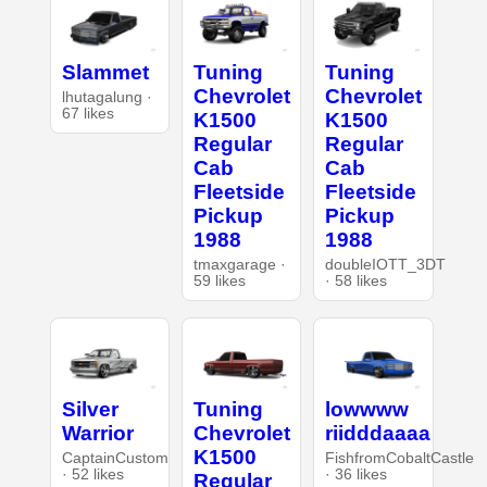
Slammet
Tuning
Tuning
Chevrolet
Chevrolet
lhutagalung ·
67 likes
K1500
K1500
Regular
Regular
Cab
Cab
Fleetside
Fleetside
Pickup
Pickup
1988
1988
tmaxgarage ·
doubleIOTT_3DT
59 likes
· 58 likes
Silver
Tuning
lowwww
Warrior
Chevrolet
riidddaaaa
K1500
CaptainCustom
FishfromCobaltCastle
· 52 likes
· 36 likes
Regular