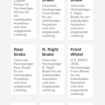
Brake
Brake
Custom
Pickup V4
Chevrolet
Chevrolet
Hochwertiger
Hochwertiger
Hochwertiger
Mirrors für
Front Brake
F. Right
ein
für ein
Brake für ein
individuelles
individuelles
individuelles
Aussehen
Aussehen
Aussehen
und eine
und eine
und eine
angepasste
angepasste
angepasste
Leistung.
Leistung.
Leistung.
Rear
R. Right
Front
Brake
Brake
Wheel
Chevrolet
Chevrolet
U.S. MAGS
Hochwertiger
Hochwertiger
U536
Rear Brake
R. Right
Hochwertiger
für ein
Brake für ein
Front Wheel
individuelles
individuelles
für ein
Aussehen
Aussehen
individuelles
und eine
und eine
Aussehen
angepasste
angepasste
und eine
Leistung.
Leistung.
angepasste
Leistung.