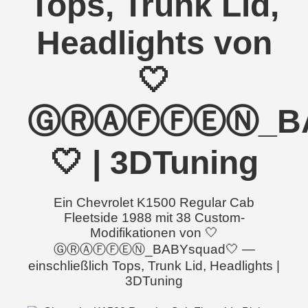
Tops, Trunk Lid,
Headlights von
🤍
ⒼⓇⒶⒻⒻⒺⓃ_BA
🤍 | 3DTuning
Ein Chevrolet K1500 Regular Cab
Fleetside 1988 mit 38 Custom-
Modifikationen von 🤍
ⒼⓇⒶⒻⒻⒺⓃ_BABYsquad🤍 —
einschließlich Tops, Trunk Lid, Headlights |
3DTuning