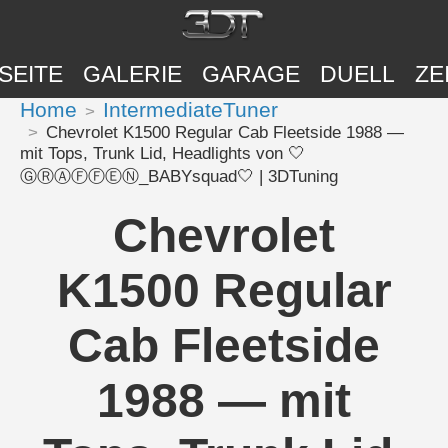
SEITE
GALERIE
GARAGE
DUELL
ZE
Home
IntermediateTuner
Chevrolet K1500 Regular Cab Fleetside 1988 —
mit Tops, Trunk Lid, Headlights von 🤍
ⒼⓇⒶⒻⒻⒺⓃ_BABYsquad🤍 | 3DTuning
Chevrolet
K1500 Regular
Cab Fleetside
1988 — mit