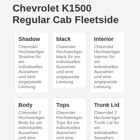
Chevrolet K1500
Regular Cab Fleetside
Shadow
black
Interior
Chevrolet
Chevrolet
Chevrolet
Hochwertiger
Hochwertiger
Hochwertiger
Shadow für
black für ein
Interior für
ein
individuelles
ein
individuelles
Aussehen
individuelles
Aussehen
und eine
Aussehen
und eine
angepasste
und eine
angepasste
Leistung.
angepasste
Leistung.
Leistung.
Body
Tops
Trunk Lid
Chevrolet 2
Chevrolet
Chevrolet 2
Hochwertiger
Hochwertiger
Hochwertiger
Body für ein
Tops für ein
Trunk Lid für
individuelles
individuelles
ein
Aussehen
Aussehen
individuelles
und eine
und eine
Aussehen