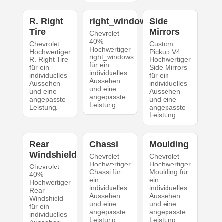
R. Right
right_windows
Side
Tire
Mirrors
Chevrolet
40%
Chevrolet
Custom
Hochwertiger
Hochwertiger
Pickup V4
right_windows
R. Right Tire
Hochwertiger
für ein
für ein
Side Mirrors
individuelles
individuelles
für ein
Aussehen
Aussehen
individuelles
und eine
und eine
Aussehen
angepasste
angepasste
und eine
Leistung.
Leistung.
angepasste
Leistung.
Rear
Chassi
Moulding
Windshield
Chevrolet
Chevrolet
Hochwertiger
Hochwertiger
Chevrolet
Chassi für
Moulding für
40%
ein
ein
Hochwertiger
individuelles
individuelles
Rear
Aussehen
Aussehen
Windshield
und eine
und eine
für ein
angepasste
angepasste
individuelles
Leistung.
Leistung.