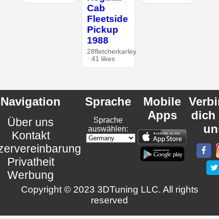
Cab
Fleetside
Pickup
1988
28fletcherkarley
· 41 likes
Navigation
Sprache
Mobile
Verb
Apps
dich
Über uns
Sprache
un
auswählen:
Kontakt
zervereinbarung
Privatheit
Werbung
Copyright © 2023 3DTuning LLC. All rights
reserved