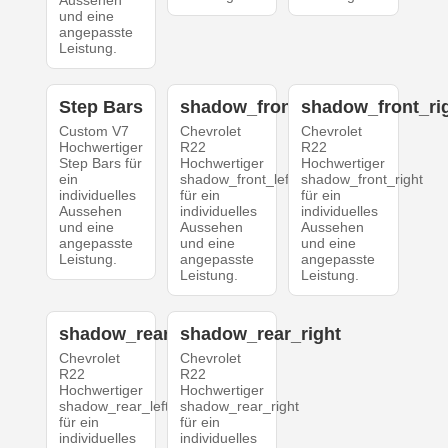
Aussehen
und eine
angepasste
Leistung.
Step Bars
shadow_front_left
shadow_front_ri
Custom V7
Chevrolet
Chevrolet
Hochwertiger
R22
R22
Step Bars für
Hochwertiger
Hochwertiger
ein
shadow_front_left
shadow_front_right
individuelles
für ein
für ein
Aussehen
individuelles
individuelles
und eine
Aussehen
Aussehen
angepasste
und eine
und eine
Leistung.
angepasste
angepasste
Leistung.
Leistung.
shadow_rear_left
shadow_rear_right
Chevrolet
Chevrolet
R22
R22
Hochwertiger
Hochwertiger
shadow_rear_left
shadow_rear_right
für ein
für ein
individuelles
individuelles