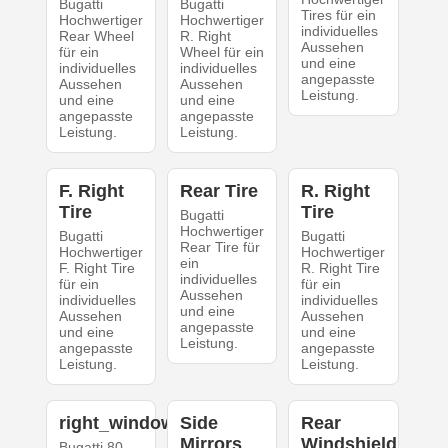
Bugatti
Bugatti
Tires für ein
Hochwertiger
Hochwertiger
individuelles
Rear Wheel
R. Right
Aussehen
für ein
Wheel für ein
und eine
individuelles
individuelles
angepasste
Aussehen
Aussehen
Leistung.
und eine
und eine
angepasste
angepasste
Leistung.
Leistung.
F. Right
Rear Tire
R. Right
Tire
Tire
Bugatti
Hochwertiger
Bugatti
Bugatti
Rear Tire für
Hochwertiger
Hochwertiger
ein
F. Right Tire
R. Right Tire
individuelles
für ein
für ein
Aussehen
individuelles
individuelles
und eine
Aussehen
Aussehen
angepasste
und eine
und eine
Leistung.
angepasste
angepasste
Leistung.
Leistung.
right_windows
Side
Rear
Mirrors
Windshield
Bugatti 80