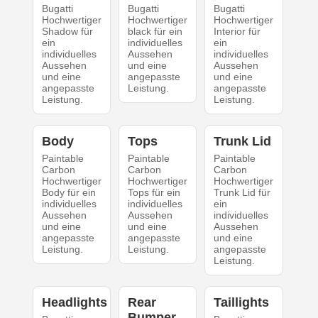
Bugatti
Bugatti
Bugatti
Hochwertiger
Hochwertiger
Hochwertiger
Shadow für
black für ein
Interior für
ein
individuelles
ein
individuelles
Aussehen
individuelles
Aussehen
und eine
Aussehen
und eine
angepasste
und eine
angepasste
Leistung.
angepasste
Leistung.
Leistung.
Body
Tops
Trunk Lid
Paintable
Paintable
Paintable
Carbon
Carbon
Carbon
Hochwertiger
Hochwertiger
Hochwertiger
Body für ein
Tops für ein
Trunk Lid für
individuelles
individuelles
ein
Aussehen
Aussehen
individuelles
und eine
und eine
Aussehen
angepasste
angepasste
und eine
Leistung.
Leistung.
angepasste
Leistung.
Headlights
Rear
Taillights
Bumper