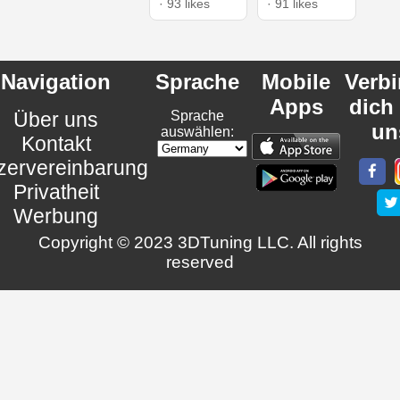
· 93 likes
· 91 likes
Navigation
Sprache
Mobile
Verb
Apps
dich
Über uns
Sprache
un
auswählen:
Kontakt
zervereinbarung
Privatheit
Werbung
Copyright © 2023 3DTuning LLC. All rights
reserved