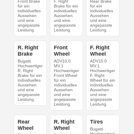
Front Brake
F. Right
Rear Brake
für ein
Brake für ein
für ein
individuelles
individuelles
individuelles
Aussehen
Aussehen
Aussehen
und eine
und eine
und eine
angepasste
angepasste
angepasste
Leistung.
Leistung.
Leistung.
R. Right
Front
F. Right
Brake
Wheel
Wheel
Bugatti
ADV10.0
ADV10.0
Hochwertiger
MV.1
MV.1
R. Right
Hochwertiger
Hochwertiger
Brake für ein
Front Wheel
F. Right
individuelles
für ein
Wheel für ein
Aussehen
individuelles
individuelles
und eine
Aussehen
Aussehen
angepasste
und eine
und eine
Leistung.
angepasste
angepasste
Leistung.
Leistung.
Rear
R. Right
Tires
Wheel
Wheel
Bugatti
Hochwertiger