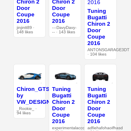
Chiron 2
Chiron 2
Door
Door
Tuning
Coupe
Coupe
Bugatti
2016
2016
Chiron 2
jinjintt89 ·
---DavyDavy-
Door
148 likes
-- · 143 likes
Coupe
2016
ANTONSGARAGE3DT
· 104 likes
Chiron_GTS
Tuning
Tuning
by
Bugatti
Bugatti
VW_DESIGN
Chiron 2
Chiron 2
Door
Door
_Rookie_ ·
94 likes
Coupe
Coupe
2016
2016
experimentalaccount
adfiehafohaoifhasd