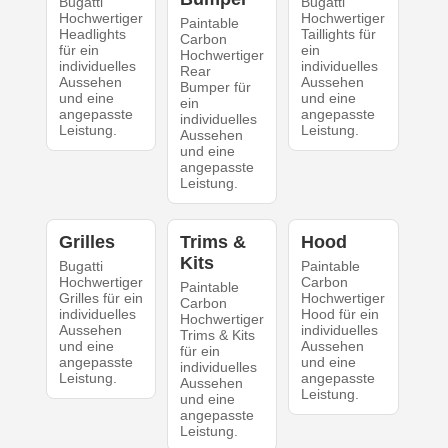
Bugatti
Bugatti
Hochwertiger
Hochwertiger
Paintable
Headlights
Taillights für
Carbon
für ein
ein
Hochwertiger
individuelles
individuelles
Rear
Aussehen
Aussehen
Bumper für
und eine
und eine
ein
angepasste
angepasste
individuelles
Leistung.
Leistung.
Aussehen
und eine
angepasste
Leistung.
Grilles
Trims &
Hood
Kits
Bugatti
Paintable
Hochwertiger
Carbon
Paintable
Grilles für ein
Hochwertiger
Carbon
individuelles
Hood für ein
Hochwertiger
Aussehen
individuelles
Trims & Kits
und eine
Aussehen
für ein
angepasste
und eine
individuelles
Leistung.
angepasste
Aussehen
Leistung.
und eine
angepasste
Leistung.