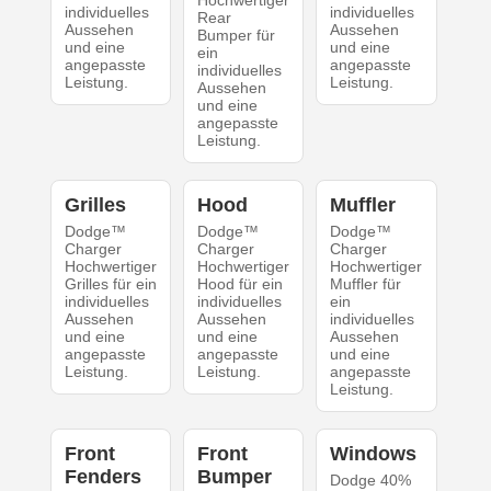
Hochwertiger
individuelles
individuelles
Rear
Aussehen
Aussehen
Bumper für
und eine
und eine
ein
angepasste
angepasste
individuelles
Leistung.
Leistung.
Aussehen
und eine
angepasste
Leistung.
Grilles
Hood
Muffler
Dodge™
Dodge™
Dodge™
Charger
Charger
Charger
Hochwertiger
Hochwertiger
Hochwertiger
Grilles für ein
Hood für ein
Muffler für
individuelles
individuelles
ein
Aussehen
Aussehen
individuelles
und eine
und eine
Aussehen
angepasste
angepasste
und eine
Leistung.
Leistung.
angepasste
Leistung.
Front
Front
Windows
Fenders
Bumper
Dodge 40%