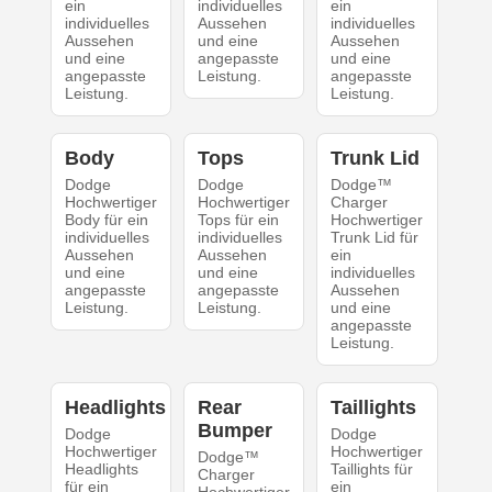
ein
individuelles
ein
individuelles
Aussehen
individuelles
Aussehen
und eine
Aussehen
und eine
angepasste
und eine
angepasste
Leistung.
angepasste
Leistung.
Leistung.
Body
Tops
Trunk Lid
Dodge
Dodge
Dodge™
Hochwertiger
Hochwertiger
Charger
Body für ein
Tops für ein
Hochwertiger
individuelles
individuelles
Trunk Lid für
Aussehen
Aussehen
ein
und eine
und eine
individuelles
angepasste
angepasste
Aussehen
Leistung.
Leistung.
und eine
angepasste
Leistung.
Headlights
Rear
Taillights
Bumper
Dodge
Dodge
Hochwertiger
Hochwertiger
Dodge™
Headlights
Taillights für
Charger
für ein
ein