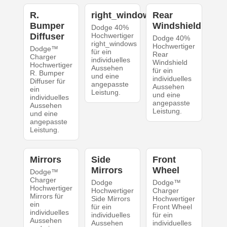
R.
right_windows
Rear
Bumper
Windshield
Dodge 40%
Diffuser
Hochwertiger
Dodge 40%
right_windows
Hochwertiger
Dodge™
für ein
Rear
Charger
individuelles
Windshield
Hochwertiger
Aussehen
für ein
R. Bumper
und eine
individuelles
Diffuser für
angepasste
Aussehen
ein
Leistung.
und eine
individuelles
angepasste
Aussehen
Leistung.
und eine
angepasste
Leistung.
Mirrors
Side
Front
Mirrors
Wheel
Dodge™
Charger
Dodge
Dodge™
Hochwertiger
Hochwertiger
Charger
Mirrors für
Side Mirrors
Hochwertiger
ein
für ein
Front Wheel
individuelles
individuelles
für ein
Aussehen
Aussehen
individuelles