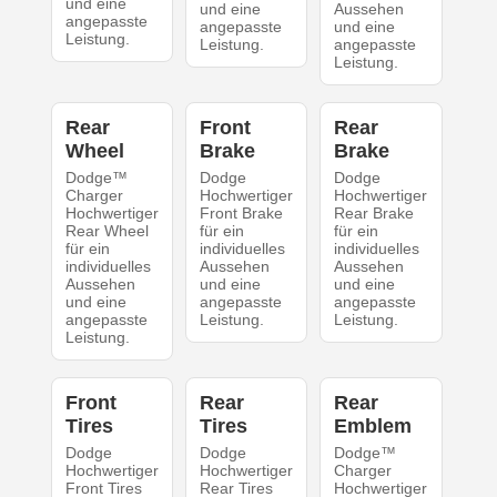
und eine
und eine
Aussehen
angepasste
angepasste
und eine
Leistung.
Leistung.
angepasste
Leistung.
Rear
Front
Rear
Wheel
Brake
Brake
Dodge™
Dodge
Dodge
Charger
Hochwertiger
Hochwertiger
Hochwertiger
Front Brake
Rear Brake
Rear Wheel
für ein
für ein
für ein
individuelles
individuelles
individuelles
Aussehen
Aussehen
Aussehen
und eine
und eine
und eine
angepasste
angepasste
angepasste
Leistung.
Leistung.
Leistung.
Front
Rear
Rear
Tires
Tires
Emblem
Dodge
Dodge
Dodge™
Hochwertiger
Hochwertiger
Charger
Front Tires
Rear Tires
Hochwertiger