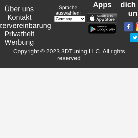
Apps
dich
Über uns
Sprache
un
auswählen:
Kontakt
zervereinbarung
Privatheit
Werbung
Copyright © 2023 3DTuning LLC. All rights
reserved