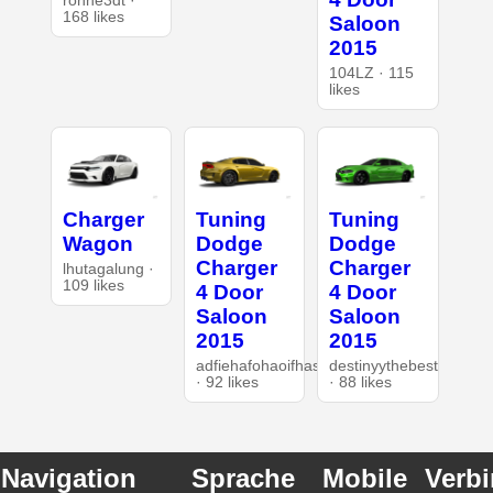
rohne3dt ·
168 likes
Saloon
2015
104LZ · 115
likes
Charger
Tuning
Tuning
Wagon
Dodge
Dodge
Charger
Charger
lhutagalung ·
109 likes
4 Door
4 Door
Saloon
Saloon
2015
2015
adfiehafohaoifhasd
destinyythebest
· 92 likes
· 88 likes
Navigation
Sprache
Mobile
Verb