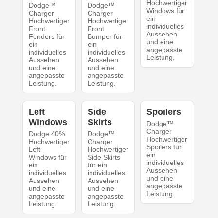
Hochwertiger
Dodge™
Dodge™
Windows für
Charger
Charger
ein
Hochwertiger
Hochwertiger
individuelles
Front
Front
Aussehen
Fenders für
Bumper für
und eine
ein
ein
angepasste
individuelles
individuelles
Leistung.
Aussehen
Aussehen
und eine
und eine
angepasste
angepasste
Leistung.
Leistung.
Left
Side
Spoilers
Windows
Skirts
Dodge™
Charger
Dodge 40%
Dodge™
Hochwertiger
Hochwertiger
Charger
Spoilers für
Left
Hochwertiger
ein
Windows für
Side Skirts
individuelles
ein
für ein
Aussehen
individuelles
individuelles
und eine
Aussehen
Aussehen
angepasste
und eine
und eine
Leistung.
angepasste
angepasste
Leistung.
Leistung.