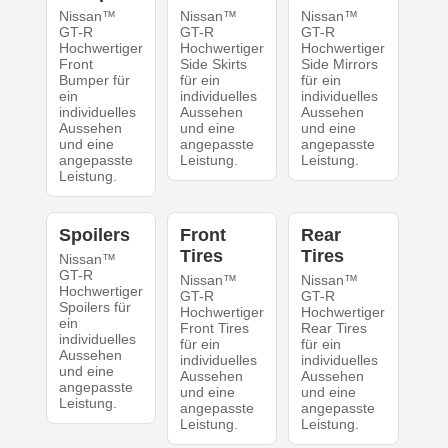
Nissan™
Nissan™
Nissan™
GT-R
GT-R
GT-R
Hochwertiger
Hochwertiger
Hochwertiger
Front
Side Skirts
Side Mirrors
Bumper für
für ein
für ein
ein
individuelles
individuelles
individuelles
Aussehen
Aussehen
Aussehen
und eine
und eine
und eine
angepasste
angepasste
angepasste
Leistung.
Leistung.
Leistung.
Spoilers
Front
Rear
Tires
Tires
Nissan™
GT-R
Nissan™
Nissan™
Hochwertiger
GT-R
GT-R
Spoilers für
Hochwertiger
Hochwertiger
ein
Front Tires
Rear Tires
individuelles
für ein
für ein
Aussehen
individuelles
individuelles
und eine
Aussehen
Aussehen
angepasste
und eine
und eine
Leistung.
angepasste
angepasste
Leistung.
Leistung.