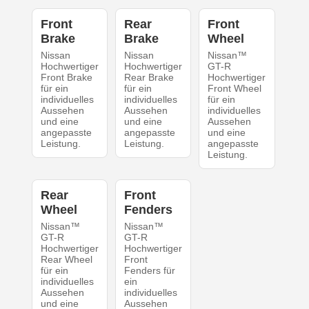
Front
Rear
Front
Brake
Brake
Wheel
Nissan
Nissan
Nissan™
Hochwertiger
Hochwertiger
GT-R
Front Brake
Rear Brake
Hochwertiger
für ein
für ein
Front Wheel
individuelles
individuelles
für ein
Aussehen
Aussehen
individuelles
und eine
und eine
Aussehen
angepasste
angepasste
und eine
Leistung.
Leistung.
angepasste
Leistung.
Rear
Front
Wheel
Fenders
Nissan™
Nissan™
GT-R
GT-R
Hochwertiger
Hochwertiger
Rear Wheel
Front
für ein
Fenders für
individuelles
ein
Aussehen
individuelles
und eine
Aussehen