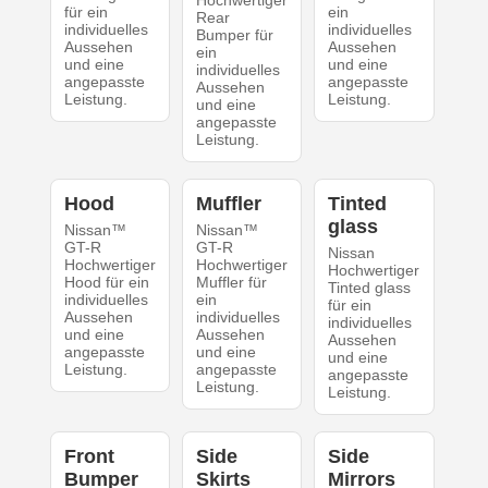
Hochwertiger
für ein
ein
Rear
individuelles
individuelles
Bumper für
Aussehen
Aussehen
ein
und eine
und eine
individuelles
angepasste
angepasste
Aussehen
Leistung.
Leistung.
und eine
angepasste
Leistung.
Hood
Muffler
Tinted
glass
Nissan™
Nissan™
GT-R
GT-R
Nissan
Hochwertiger
Hochwertiger
Hochwertiger
Hood für ein
Muffler für
Tinted glass
individuelles
ein
für ein
Aussehen
individuelles
individuelles
und eine
Aussehen
Aussehen
angepasste
und eine
und eine
Leistung.
angepasste
angepasste
Leistung.
Leistung.
Front
Side
Side
Bumper
Skirts
Mirrors