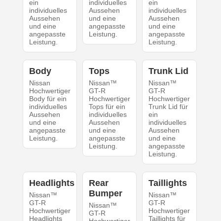
ein
individuelles
ein
individuelles
Aussehen
individuelles
Aussehen
und eine
Aussehen
und eine
angepasste
und eine
angepasste
Leistung.
angepasste
Leistung.
Leistung.
Body
Tops
Trunk Lid
Nissan
Nissan™
Nissan™
Hochwertiger
GT-R
GT-R
Body für ein
Hochwertiger
Hochwertiger
individuelles
Tops für ein
Trunk Lid für
Aussehen
individuelles
ein
und eine
Aussehen
individuelles
angepasste
und eine
Aussehen
Leistung.
angepasste
und eine
Leistung.
angepasste
Leistung.
Headlights
Rear
Taillights
Bumper
Nissan™
Nissan™
GT-R
GT-R
Nissan™
Hochwertiger
Hochwertiger
GT-R
Headlights
Taillights für