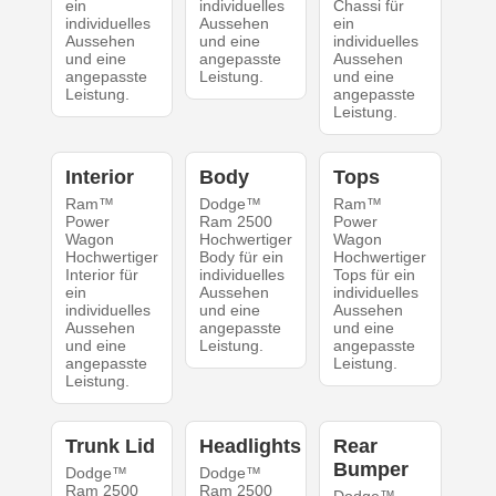
ein
individuelles
Chassi für
individuelles
Aussehen
ein
Aussehen
und eine
individuelles
und eine
angepasste
Aussehen
angepasste
Leistung.
und eine
Leistung.
angepasste
Leistung.
Interior
Body
Tops
Ram™
Dodge™
Ram™
Power
Ram 2500
Power
Wagon
Hochwertiger
Wagon
Hochwertiger
Body für ein
Hochwertiger
Interior für
individuelles
Tops für ein
ein
Aussehen
individuelles
individuelles
und eine
Aussehen
Aussehen
angepasste
und eine
und eine
Leistung.
angepasste
angepasste
Leistung.
Leistung.
Trunk Lid
Headlights
Rear
Bumper
Dodge™
Dodge™
Ram 2500
Ram 2500