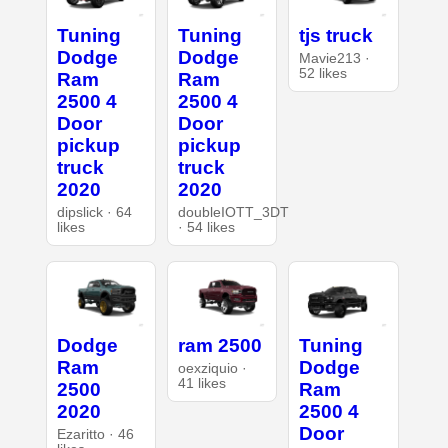
Tuning
Tuning
tjs truck
Dodge
Dodge
Mavie213 ·
52 likes
Ram
Ram
2500 4
2500 4
Door
Door
pickup
pickup
truck
truck
2020
2020
dipslick · 64
doubleIOTT_3DT
likes
· 54 likes
Dodge
ram 2500
Tuning
Ram
Dodge
oexziquio ·
41 likes
2500
Ram
2020
2500 4
Door
Ezaritto · 46