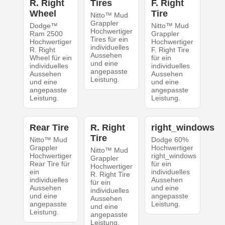
R. Right
Tires
F. Right
Wheel
Tire
Nitto™ Mud
Grappler
Dodge™
Nitto™ Mud
Hochwertiger
Ram 2500
Grappler
Tires für ein
Hochwertiger
Hochwertiger
individuelles
R. Right
F. Right Tire
Aussehen
Wheel für ein
für ein
und eine
individuelles
individuelles
angepasste
Aussehen
Aussehen
Leistung.
und eine
und eine
angepasste
angepasste
Leistung.
Leistung.
Rear Tire
R. Right
right_windows
Tire
Nitto™ Mud
Dodge 60%
Grappler
Hochwertiger
Nitto™ Mud
Hochwertiger
right_windows
Grappler
Rear Tire für
für ein
Hochwertiger
ein
individuelles
R. Right Tire
individuelles
Aussehen
für ein
Aussehen
und eine
individuelles
und eine
angepasste
Aussehen
angepasste
Leistung.
und eine
Leistung.
angepasste
Leistung.