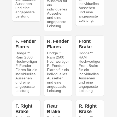
Windows für
Aussehen
individuelles
ein
und eine
Aussehen
individuelles
angepasste
und eine
Aussehen
Leistung.
angepasste
und eine
Leistung.
angepasste
Leistung.
F. Fender
R. Fender
Front
Flares
Flares
Brake
Dodge™
Dodge™
Dodge™
Ram 2500
Ram 2500
RAM
Hochwertiger
Hochwertiger
Hochwertiger
F. Fender
R. Fender
Front Brake
Flares für ein
Flares für ein
für ein
individuelles
individuelles
individuelles
Aussehen
Aussehen
Aussehen
und eine
und eine
und eine
angepasste
angepasste
angepasste
Leistung.
Leistung.
Leistung.
F. Right
Rear
R. Right
Brake
Brake
Brake