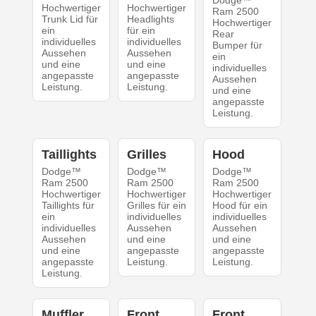
Dodge™
Hochwertiger
Hochwertiger
Ram 2500
Trunk Lid für
Headlights
Hochwertiger
ein
für ein
Rear
individuelles
individuelles
Bumper für
Aussehen
Aussehen
ein
und eine
und eine
individuelles
angepasste
angepasste
Aussehen
Leistung.
Leistung.
und eine
angepasste
Leistung.
Taillights
Grilles
Hood
Dodge™
Dodge™
Dodge™
Ram 2500
Ram 2500
Ram 2500
Hochwertiger
Hochwertiger
Hochwertiger
Taillights für
Grilles für ein
Hood für ein
ein
individuelles
individuelles
individuelles
Aussehen
Aussehen
Aussehen
und eine
und eine
und eine
angepasste
angepasste
angepasste
Leistung.
Leistung.
Leistung.
Muffler
Front
Front