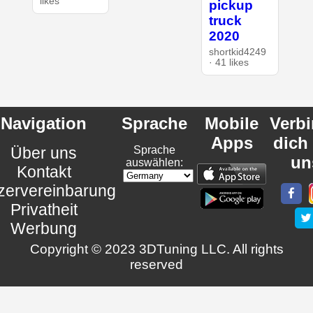
likes
pickup
truck
2020
shortkid4249
· 41 likes
Navigation
Sprache
Mobile
Verb
Apps
dich
Über uns
Sprache
un
auswählen:
Kontakt
zervereinbarung
Privatheit
Werbung
Copyright © 2023 3DTuning LLC. All rights
reserved