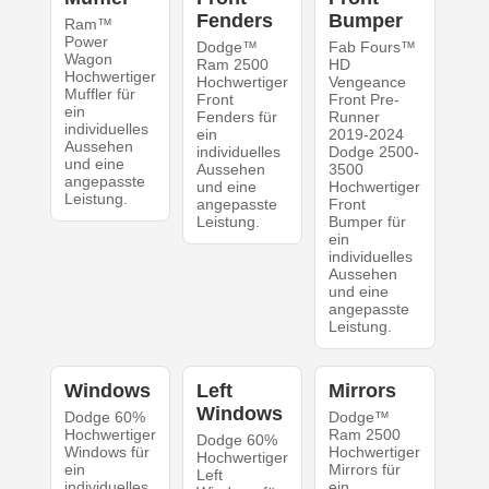
Fenders
Bumper
Ram™
Power
Dodge™
Fab Fours™
Wagon
Ram 2500
HD
Hochwertiger
Hochwertiger
Vengeance
Muffler für
Front
Front Pre-
ein
Fenders für
Runner
individuelles
ein
2019-2024
Aussehen
individuelles
Dodge 2500-
und eine
Aussehen
3500
angepasste
und eine
Hochwertiger
Leistung.
angepasste
Front
Leistung.
Bumper für
ein
individuelles
Aussehen
und eine
angepasste
Leistung.
Windows
Left
Mirrors
Windows
Dodge 60%
Dodge™
Hochwertiger
Ram 2500
Dodge 60%
Windows für
Hochwertiger
Hochwertiger
ein
Mirrors für
Left
individuelles
ein