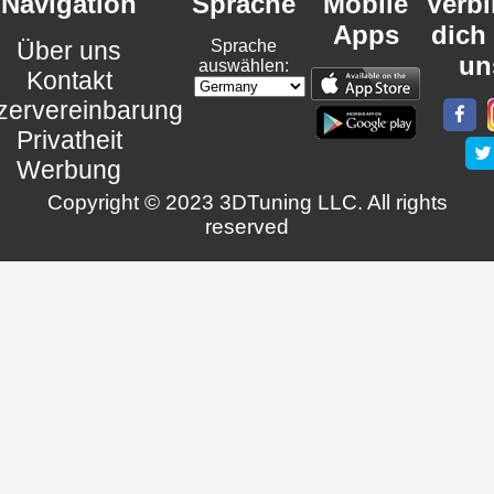
Navigation
Sprache
Mobile
Verb
Apps
dich
Über uns
Sprache
un
auswählen:
Kontakt
zervereinbarung
Privatheit
Werbung
Copyright © 2023 3DTuning LLC. All rights
reserved