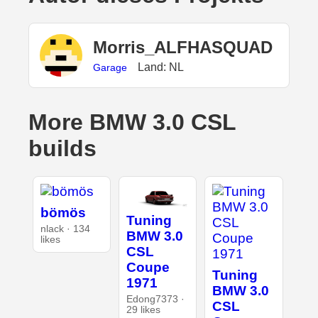
Morris_ALFHASQUAD
Land: NL
Garage
More BMW 3.0 CSL
builds
bömös
Tuning
nlack · 134
BMW 3.0
likes
CSL
Coupe
Tuning
1971
BMW 3.0
Edong7373 ·
CSL
29 likes