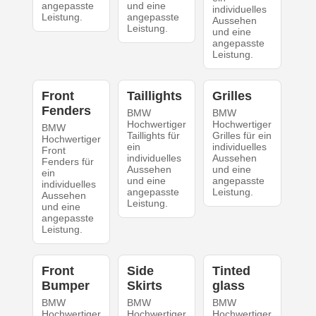
angepasste
und eine
individuelles
Leistung.
angepasste
Aussehen
Leistung.
und eine
angepasste
Leistung.
Front
Taillights
Grilles
Fenders
BMW
BMW
Hochwertiger
Hochwertiger
BMW
Taillights für
Grilles für ein
Hochwertiger
ein
individuelles
Front
individuelles
Aussehen
Fenders für
Aussehen
und eine
ein
und eine
angepasste
individuelles
angepasste
Leistung.
Aussehen
Leistung.
und eine
angepasste
Leistung.
Front
Side
Tinted
Bumper
Skirts
glass
BMW
BMW
BMW
Hochwertiger
Hochwertiger
Hochwertiger