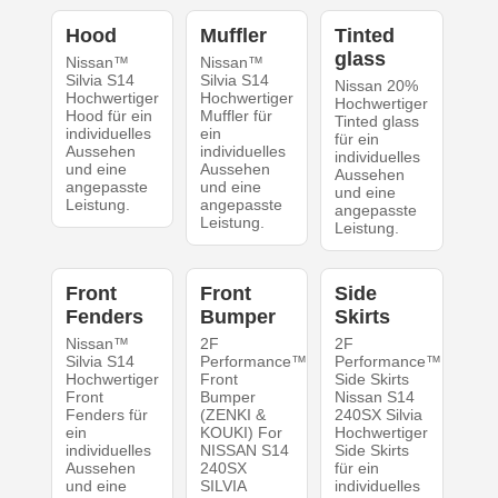
Hood
Muffler
Tinted
glass
Nissan™
Nissan™
Silvia S14
Silvia S14
Nissan 20%
Hochwertiger
Hochwertiger
Hochwertiger
Hood für ein
Muffler für
Tinted glass
individuelles
ein
für ein
Aussehen
individuelles
individuelles
und eine
Aussehen
Aussehen
angepasste
und eine
und eine
Leistung.
angepasste
angepasste
Leistung.
Leistung.
Front
Front
Side
Fenders
Bumper
Skirts
Nissan™
2F
2F
Silvia S14
Performance™
Performance™
Hochwertiger
Front
Side Skirts
Front
Bumper
Nissan S14
Fenders für
(ZENKI &
240SX Silvia
ein
KOUKI) For
Hochwertiger
individuelles
NISSAN S14
Side Skirts
Aussehen
240SX
für ein
und eine
SILVIA
individuelles