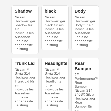
Shadow
black
Body
Nissan
Nissan
Nissan
Hochwertiger
Hochwertiger
Hochwertiger
Shadow für
black für ein
Body für ein
ein
individuelles
individuelles
individuelles
Aussehen
Aussehen
Aussehen
und eine
und eine
und eine
angepasste
angepasste
angepasste
Leistung.
Leistung.
Leistung.
Trunk Lid
Headlights
Rear
Bumper
Nissan™
Nissan™
Silvia S14
Silvia S14
2F
Hochwertiger
Hochwertiger
Performance™
Trunk Lid für
Headlights
Rear
ein
für ein
Bumper
individuelles
individuelles
Nissan S14
Aussehen
Aussehen
240SX Silvia
und eine
und eine
Hochwertiger
angepasste
angepasste
Rear
Leistung.
Leistung.
Bumper für
ein