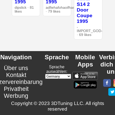
1995
1995
S14 2
dipslick · 81
adfiehafohaoifhasd
Door
likes
· 79 likes
Coupe
1995
-
IMPORT_GOD-
· 69 likes
Navigation
Sprache
Mobile
Verb
Apps
dich
Über uns
Sprache
un
auswählen:
Kontakt
zervereinbarung
Privatheit
Werbung
Copyright © 2023 3DTuning LLC. All rights
reserved