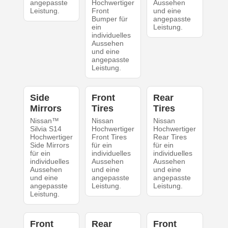
angepasste
Hochwertiger
Aussehen
Leistung.
Front
und eine
Bumper für
angepasste
ein
Leistung.
individuelles
Aussehen
und eine
angepasste
Leistung.
Side
Front
Rear
Mirrors
Tires
Tires
Nissan™
Nissan
Nissan
Silvia S14
Hochwertiger
Hochwertiger
Hochwertiger
Front Tires
Rear Tires
Side Mirrors
für ein
für ein
für ein
individuelles
individuelles
individuelles
Aussehen
Aussehen
Aussehen
und eine
und eine
und eine
angepasste
angepasste
angepasste
Leistung.
Leistung.
Leistung.
Front
Rear
Front