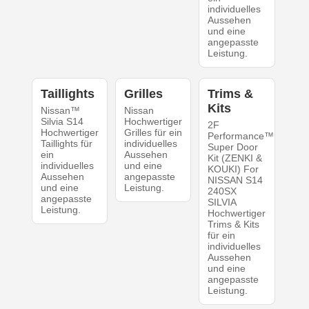
individuelles
Aussehen
und eine
angepasste
Leistung.
Taillights
Grilles
Trims &
Kits
Nissan™
Nissan
Silvia S14
Hochwertiger
2F
Hochwertiger
Grilles für ein
Performance™
Taillights für
individuelles
Super Door
ein
Aussehen
Kit (ZENKI &
individuelles
und eine
KOUKI) For
Aussehen
angepasste
NISSAN S14
und eine
Leistung.
240SX
angepasste
SILVIA
Leistung.
Hochwertiger
Trims & Kits
für ein
individuelles
Aussehen
und eine
angepasste
Leistung.