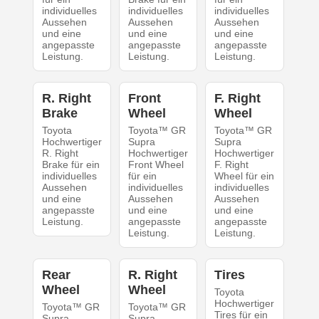
individuelles
individuelles
individuelles
Aussehen
Aussehen
Aussehen
und eine
und eine
und eine
angepasste
angepasste
angepasste
Leistung.
Leistung.
Leistung.
R. Right
Front
F. Right
Brake
Wheel
Wheel
Toyota
Toyota™ GR
Toyota™ GR
Hochwertiger
Supra
Supra
R. Right
Hochwertiger
Hochwertiger
Brake für ein
Front Wheel
F. Right
individuelles
für ein
Wheel für ein
Aussehen
individuelles
individuelles
und eine
Aussehen
Aussehen
angepasste
und eine
und eine
Leistung.
angepasste
angepasste
Leistung.
Leistung.
Rear
R. Right
Tires
Wheel
Wheel
Toyota
Hochwertiger
Toyota™ GR
Toyota™ GR
Tires für ein
Supra
Supra