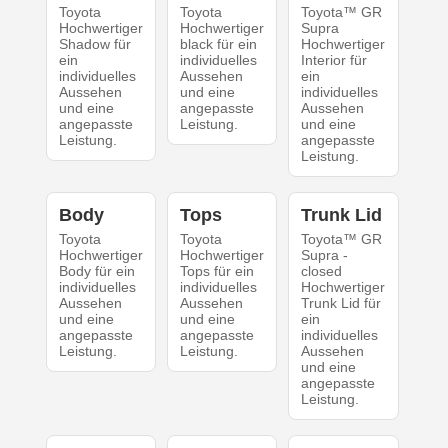
Toyota
Toyota
Toyota™ GR
Hochwertiger
Hochwertiger
Supra
Shadow für
black für ein
Hochwertiger
ein
individuelles
Interior für
individuelles
Aussehen
ein
Aussehen
und eine
individuelles
und eine
angepasste
Aussehen
angepasste
Leistung.
und eine
Leistung.
angepasste
Leistung.
Body
Tops
Trunk Lid
Toyota
Toyota
Toyota™ GR
Hochwertiger
Hochwertiger
Supra -
Body für ein
Tops für ein
closed
individuelles
individuelles
Hochwertiger
Aussehen
Aussehen
Trunk Lid für
und eine
und eine
ein
angepasste
angepasste
individuelles
Leistung.
Leistung.
Aussehen
und eine
angepasste
Leistung.