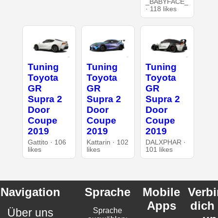
_BABYFACE_
· 118 likes
Tuning
Tuning
Tuning
Toyota
Toyota
Toyota
GR
GR
GR
Supra 2
Supra 2
Supra 2
Door
Door
Door
Coupe
Coupe
Coupe
2019
2019
2019
Gattito · 106
Kattarin · 102
DALXPHAR ·
likes
likes
101 likes
Navigation
Sprache
Mobile
Verb
Apps
dich
Über uns
Sprache