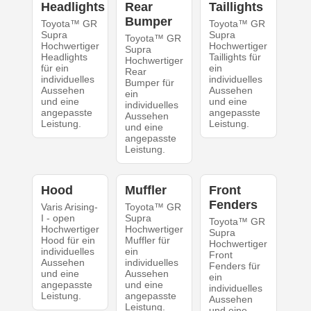
Headlights
Rear
Taillights
Bumper
Toyota™ GR
Toyota™ GR
Supra
Supra
Toyota™ GR
Hochwertiger
Hochwertiger
Supra
Headlights
Taillights für
Hochwertiger
für ein
ein
Rear
individuelles
individuelles
Bumper für
Aussehen
Aussehen
ein
und eine
und eine
individuelles
angepasste
angepasste
Aussehen
Leistung.
Leistung.
und eine
angepasste
Leistung.
Hood
Muffler
Front
Fenders
Varis Arising-
Toyota™ GR
I - open
Supra
Toyota™ GR
Hochwertiger
Hochwertiger
Supra
Hood für ein
Muffler für
Hochwertiger
individuelles
ein
Front
Aussehen
individuelles
Fenders für
und eine
Aussehen
ein
angepasste
und eine
individuelles
Leistung.
angepasste
Aussehen
Leistung.
und eine