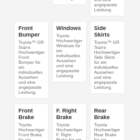
angepasste
Leistung.
Front
Windows
Side
Bumper
Skirts
Toyota
Hochwertiger
Toyota™ GR
Toyota™ GR
Windows für
Supra
Supra
ein
Hochwertiger
Hochwertiger
individuelles
Front
Side Skirts
Aussehen
Bumper für
für ein
und eine
ein
individuelles
angepasste
individuelles
Aussehen
Leistung.
Aussehen
und eine
und eine
angepasste
angepasste
Leistung.
Leistung.
Front
F. Right
Rear
Brake
Brake
Brake
Toyota
Toyota
Toyota
Hochwertiger
Hochwertiger
Hochwertiger
Front Brake
F. Right
Rear Brake
für ein
Brake für ein
für ein