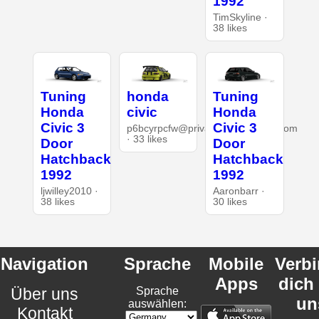
1992
TimSkyline ·
38 likes
Tuning
honda
Tuning
Honda
civic
Honda
Civic 3
Civic 3
p6bcyrpcfw@privaterelay.appleid.com
· 33 likes
Door
Door
Hatchback
Hatchback
1992
1992
ljwilley2010 ·
Aaronbarr ·
38 likes
30 likes
Navigation
Sprache
Mobile
Verb
Apps
dich
Über uns
Sprache
un
auswählen:
Kontakt