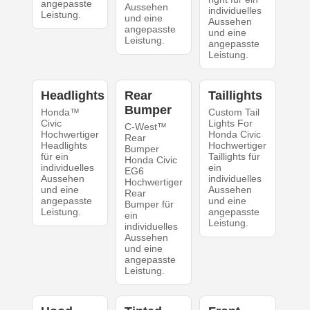
angepasste
Aussehen
individuelles
Leistung.
und eine
Aussehen
angepasste
und eine
Leistung.
angepasste
Leistung.
Headlights
Rear
Taillights
Bumper
Honda™
Custom Tail
Civic
Lights For
C-West™
Hochwertiger
Honda Civic
Rear
Headlights
Hochwertiger
Bumper
für ein
Taillights für
Honda Civic
individuelles
ein
EG6
Aussehen
individuelles
Hochwertiger
und eine
Aussehen
Rear
angepasste
und eine
Bumper für
Leistung.
angepasste
ein
Leistung.
individuelles
Aussehen
und eine
angepasste
Leistung.