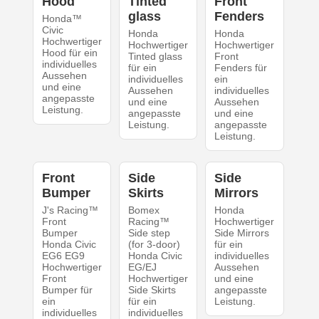
Hood
Tinted
Front
glass
Fenders
Honda™
Civic
Honda
Honda
Hochwertiger
Hochwertiger
Hochwertiger
Hood für ein
Tinted glass
Front
individuelles
für ein
Fenders für
Aussehen
individuelles
ein
und eine
Aussehen
individuelles
angepasste
und eine
Aussehen
Leistung.
angepasste
und eine
Leistung.
angepasste
Leistung.
Front
Side
Side
Bumper
Skirts
Mirrors
J's Racing™
Bomex
Honda
Front
Racing™
Hochwertiger
Bumper
Side step
Side Mirrors
Honda Civic
(for 3-door)
für ein
EG6 EG9
Honda Civic
individuelles
Hochwertiger
EG/EJ
Aussehen
Front
Hochwertiger
und eine
Bumper für
Side Skirts
angepasste
ein
für ein
Leistung.
individuelles
individuelles