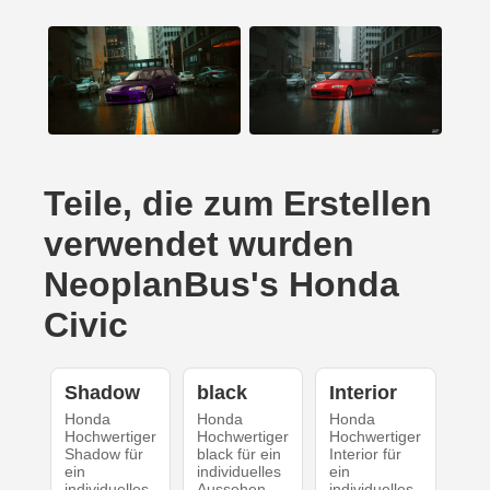
Teile, die zum Erstellen
verwendet wurden
NeoplanBus's Honda
Civic
Shadow
black
Interior
Honda
Honda
Honda
Hochwertiger
Hochwertiger
Hochwertiger
Shadow für
black für ein
Interior für
ein
individuelles
ein
individuelles
Aussehen
individuelles