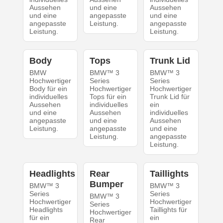
Aussehen
und eine
Aussehen
und eine
angepasste
und eine
angepasste
Leistung.
angepasste
Leistung.
Leistung.
Body
Tops
Trunk Lid
BMW
BMW™ 3
BMW™ 3
Hochwertiger
Series
Series
Body für ein
Hochwertiger
Hochwertiger
individuelles
Tops für ein
Trunk Lid für
Aussehen
individuelles
ein
und eine
Aussehen
individuelles
angepasste
und eine
Aussehen
Leistung.
angepasste
und eine
Leistung.
angepasste
Leistung.
Headlights
Rear
Taillights
Bumper
BMW™ 3
BMW™ 3
Series
Series
BMW™ 3
Hochwertiger
Hochwertiger
Series
Headlights
Taillights für
Hochwertiger
für ein
ein
Rear