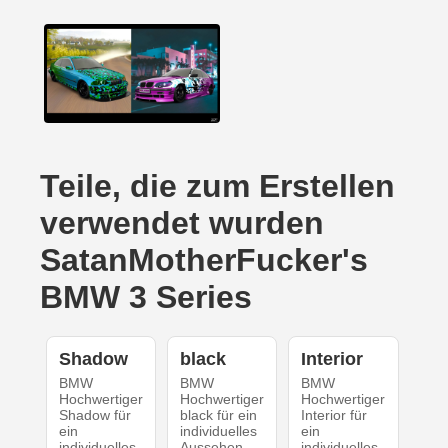
Teile, die zum Erstellen
verwendet wurden
SatanMotherFucker's
BMW 3 Series
Shadow
black
Interior
BMW
BMW
BMW
Hochwertiger
Hochwertiger
Hochwertiger
Shadow für
black für ein
Interior für
ein
individuelles
ein
individuelles
Aussehen
individuelles