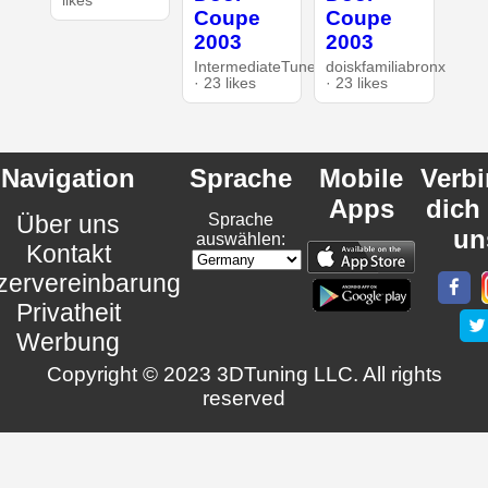
likes
Coupe
Coupe
2003
2003
IntermediateTuner
doiskfamiliabronx
· 23 likes
· 23 likes
Navigation
Sprache
Mobile
Verb
Apps
dich
Über uns
Sprache
un
auswählen:
Kontakt
zervereinbarung
Privatheit
Werbung
Copyright © 2023 3DTuning LLC. All rights
reserved