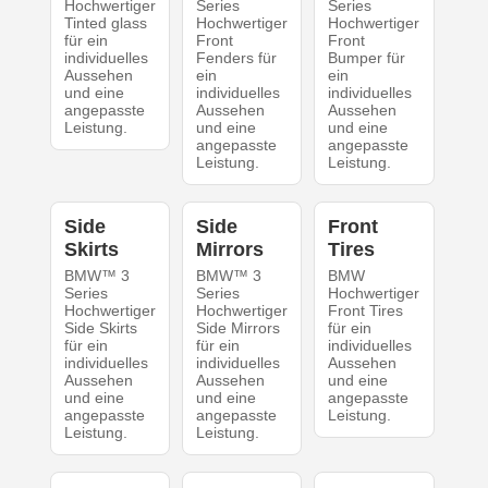
Hochwertiger
Series
Series
Tinted glass
Hochwertiger
Hochwertiger
für ein
Front
Front
individuelles
Fenders für
Bumper für
Aussehen
ein
ein
und eine
individuelles
individuelles
angepasste
Aussehen
Aussehen
Leistung.
und eine
und eine
angepasste
angepasste
Leistung.
Leistung.
Side
Side
Front
Skirts
Mirrors
Tires
BMW™ 3
BMW™ 3
BMW
Series
Series
Hochwertiger
Hochwertiger
Hochwertiger
Front Tires
Side Skirts
Side Mirrors
für ein
für ein
für ein
individuelles
individuelles
individuelles
Aussehen
Aussehen
Aussehen
und eine
und eine
und eine
angepasste
angepasste
angepasste
Leistung.
Leistung.
Leistung.