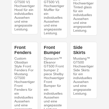
GT500 V1
GT500 V1
Hochwertiger
Hochwertiger
Hochwertiger
Tinted glass
Hood für ein
Muffler für
für ein
individuelles
ein
individuelles
Aussehen
individuelles
Aussehen
und eine
Aussehen
und eine
angepasste
und eine
angepasste
Leistung.
angepasste
Leistung.
Leistung.
Front
Front
Side
Fenders
Bumper
Skirts
Custom
Dynacorn™
Mustang™
Obsidian
Eleanor
GT500
Style Front
GT500 Front
Hochwertiger
Fenders For
bumper 2
Side Skirts
Mustang
piece Shelby
für ein
GT500
Hochwertiger
individuelles
Hochwertiger
Front
Aussehen
Front
Bumper für
und eine
Fenders für
ein
angepasste
ein
individuelles
Leistung.
individuelles
Aussehen
Aussehen
und eine
und eine
angepasste
angepasste
Leistung.