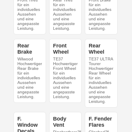
für ein
für ein
für ein
individuelles
individuelles
individuelles
Aussehen
Aussehen
Aussehen
und eine
und eine
und eine
angepasste
angepasste
angepasste
Leistung.
Leistung.
Leistung.
Rear
Front
Rear
Brake
Wheel
Wheel
Wilwood
TE37
TE37 ULTRA
Hochwertiger
Hochwertiger
Tourer
Rear Brake
Front Wheel
Hochwertiger
für ein
für ein
Rear Wheel
individuelles
individuelles
für ein
Aussehen
Aussehen
individuelles
und eine
und eine
Aussehen
angepasste
angepasste
und eine
Leistung.
Leistung.
angepasste
Leistung.
F.
Body
F. Fender
Window
Vent
Flares
Decals
Ringbrothers™
Clinched™