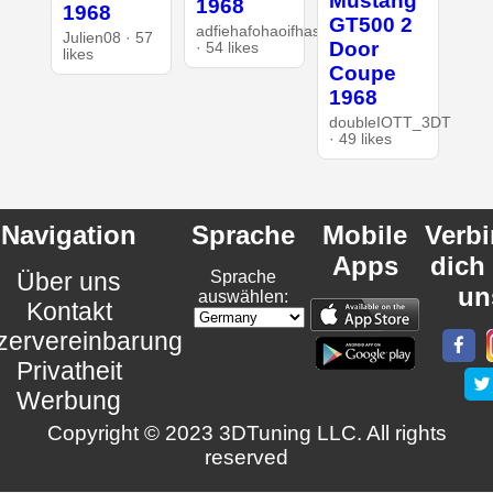
Mustang
1968
1968
GT500 2
adfiehafohaoifhasd
Julien08 · 57
Door
· 54 likes
likes
Coupe
1968
doubleIOTT_3DT
· 49 likes
Navigation
Sprache
Mobile
Verb
Apps
dich
Über uns
Sprache
un
auswählen:
Kontakt
zervereinbarung
Privatheit
Werbung
Copyright © 2023 3DTuning LLC. All rights
reserved