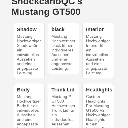
ShockcarloQC's
Mustang GT500
Shadow
black
Interior
Mustang
Mustang
Mustang
Hochwertiger
Hochwertiger
Hochwertiger
Shadow für
black für ein
Interior für
ein
individuelles
ein
individuelles
Aussehen
individuelles
Aussehen
und eine
Aussehen
und eine
angepasste
und eine
angepasste
Leistung.
angepasste
Leistung.
Leistung.
Body
Trunk Lid
Headlights
Mustang
Mustang™
Custom
Hochwertiger
GT500
Headlights
Body für ein
Hochwertiger
For Mustang
individuelles
Trunk Lid für
GT500 V2
Aussehen
ein
Hochwertiger
und eine
individuelles
Headlights
angepasste
Aussehen
für ein