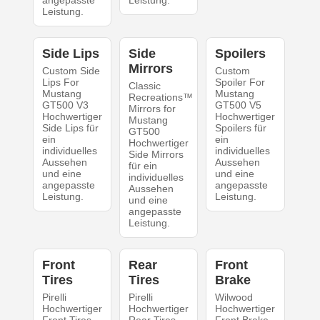
Leistung.
Side Lips
Side
Spoilers
Mirrors
Custom Side
Custom
Lips For
Spoiler For
Classic
Mustang
Mustang
Recreations™
GT500 V3
GT500 V5
Mirrors for
Hochwertiger
Hochwertiger
Mustang
Side Lips für
Spoilers für
GT500
ein
ein
Hochwertiger
individuelles
individuelles
Side Mirrors
Aussehen
Aussehen
für ein
und eine
und eine
individuelles
angepasste
angepasste
Aussehen
Leistung.
Leistung.
und eine
angepasste
Leistung.
Front
Rear
Front
Tires
Tires
Brake
Pirelli
Pirelli
Wilwood
Hochwertiger
Hochwertiger
Hochwertiger
Front Tires
Rear Tires
Front Brake