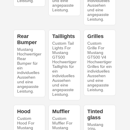
Leistung.
und eine
individuelles
angepasste
Aussehen
Leistung.
und eine
angepasste
Leistung.
Rear
Taillights
Grilles
Bumper
Custom Tail
Custom
Lights For
Grille For
Mustang
Mustang
Mustang
Hochwertiger
GT500
GT500 V4
Rear
Hochwertiger
Hochwertiger
Bumper für
Taillights für
Grilles für ein
ein
ein
individuelles
individuelles
individuelles
Aussehen
Aussehen
Aussehen
und eine
und eine
und eine
angepasste
angepasste
angepasste
Leistung.
Leistung.
Leistung.
Hood
Muffler
Tinted
glass
Custom
Custom
Hood For
Muffler For
Mustang
Mustang
Mustang
20%