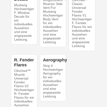
Reactor Side
Classic
Mustang
Vent For
Universal
Hochwertiger
Mustang
Fender
F. Window
Hochwertiger
Flares V1
Decals für
Body Vent
Hochwertiger
ein
für ein
F. Fender
individuelles
individuelles
Flares für ein
Aussehen
Aussehen
individuelles
und eine
und eine
Aussehen
angepasste
angepasste
und eine
Leistung.
Leistung.
angepasste
Leistung.
R. Fender
Aerography
Flares
Strip 4
Hochwertiger
Clinched™
Aerography
Muscle
für ein
Universal
individuelles
Fender
Aussehen
Flares V2
und eine
Hochwertiger
angepasste
R. Fender
Leistung.
Flares für ein
individuelles
Aussehen