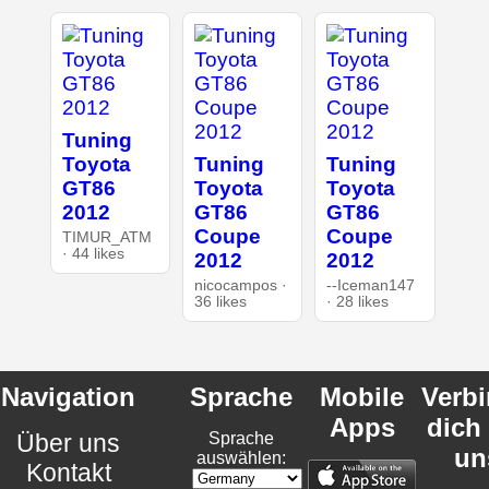
Tuning
Toyota
Tuning
Tuning
GT86
Toyota
Toyota
2012
GT86
GT86
Coupe
Coupe
TIMUR_ATM
· 44 likes
2012
2012
nicocampos ·
--Iceman147
36 likes
· 28 likes
Navigation
Sprache
Mobile
Verb
Apps
dich
Über uns
Sprache
un
auswählen:
Kontakt