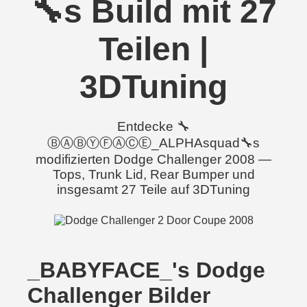
🔧s Build mit 27
Teilen |
3DTuning
Entdecke 🔧
ⒷⒶⒷⓎⒻⒶⒸⒺ_ALPHAsquad🔧s
modifizierten Dodge Challenger 2008 —
Tops, Trunk Lid, Rear Bumper und
insgesamt 27 Teile auf 3DTuning
_BABYFACE_'s Dodge
Challenger Bilder