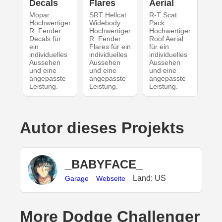
Decals
Flares
Aerial
Mopar
SRT Hellcat
R-T Scat
Hochwertiger
Widebody
Pack
R. Fender
Hochwertiger
Hochwertiger
Decals für
R. Fender
Roof Aerial
ein
Flares für ein
für ein
individuelles
individuelles
individuelles
Aussehen
Aussehen
Aussehen
und eine
und eine
und eine
angepasste
angepasste
angepasste
Leistung.
Leistung.
Leistung.
Autor dieses Projekts
_BABYFACE_
Land: US
Garage
Webseite
More Dodge Challenger