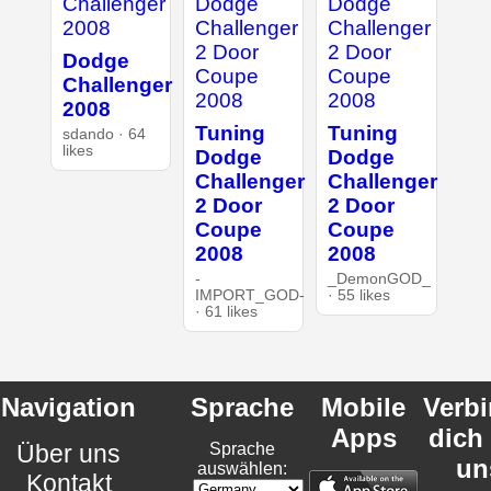
Dodge
Challenger
2008
Tuning
Tuning
sdando · 64
likes
Dodge
Dodge
Challenger
Challenger
2 Door
2 Door
Coupe
Coupe
2008
2008
-
_DemonGOD_
IMPORT_GOD-
· 55 likes
· 61 likes
Navigation
Sprache
Mobile
Verb
Apps
dich
Über uns
Sprache
un
auswählen:
Kontakt