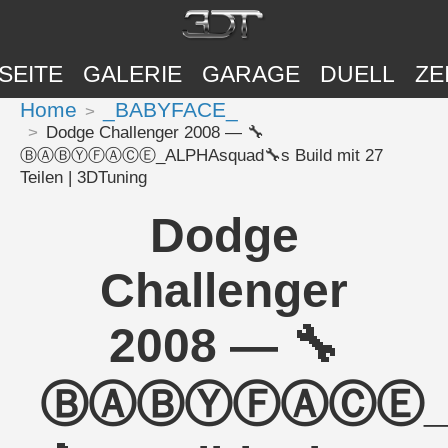
SEITE
GALERIE
GARAGE
DUELL
ZE
Home
_BABYFACE_
Dodge Challenger 2008 — 🔧
ⒷⒶⒷⓎⒻⒶⒸⒺ_ALPHAsquad🔧s Build mit 27
Teilen | 3DTuning
Dodge
Challenger
2008 — 🔧
ⒷⒶⒷⓎⒻⒶⒸⒺ_A