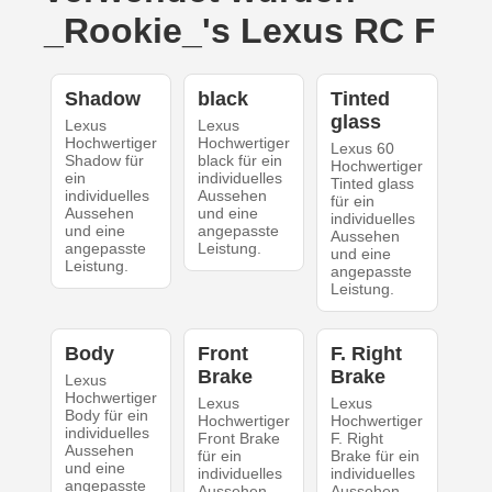
_Rookie_'s Lexus RC F
Shadow
black
Tinted
glass
Lexus
Lexus
Hochwertiger
Hochwertiger
Lexus 60
Shadow für
black für ein
Hochwertiger
ein
individuelles
Tinted glass
individuelles
Aussehen
für ein
Aussehen
und eine
individuelles
und eine
angepasste
Aussehen
angepasste
Leistung.
und eine
Leistung.
angepasste
Leistung.
Body
Front
F. Right
Brake
Brake
Lexus
Hochwertiger
Lexus
Lexus
Body für ein
Hochwertiger
Hochwertiger
individuelles
Front Brake
F. Right
Aussehen
für ein
Brake für ein
und eine
individuelles
individuelles
angepasste
Aussehen
Aussehen