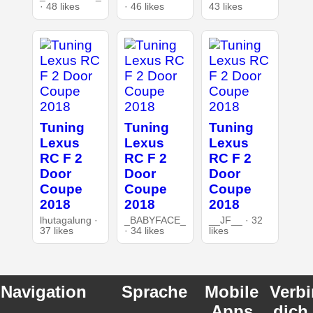
· 48 likes
· 46 likes
43 likes
Tuning
Tuning
Tuning
Lexus
Lexus
Lexus
RC F 2
RC F 2
RC F 2
Door
Door
Door
Coupe
Coupe
Coupe
2018
2018
2018
lhutagalung ·
_BABYFACE_
__JF__ · 32
37 likes
· 34 likes
likes
Navigation
Sprache
Mobile
Verb
Apps
dich