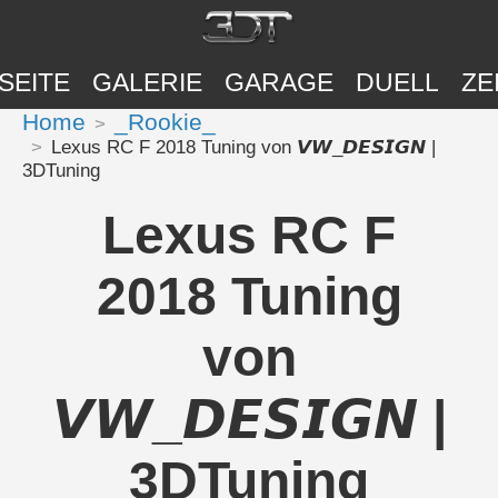
SEITE
GALERIE
GARAGE
DUELL
ZE
Home
_Rookie_
Lexus RC F 2018 Tuning von 𝙑𝙒_𝘿𝙀𝙎𝙄𝙂𝙉 |
3DTuning
Lexus RC F
2018 Tuning
von
𝙑𝙒_𝘿𝙀𝙎𝙄𝙂𝙉 |
3DTuning