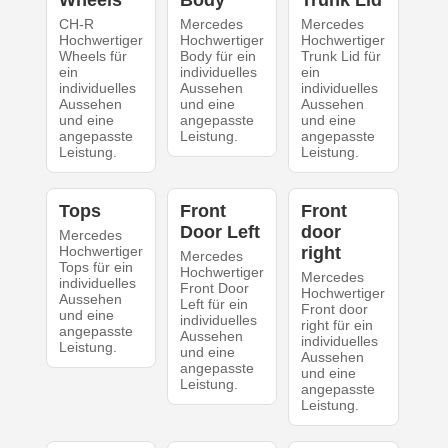
Wheels
Body
Trunk Lid
CH-R
Mercedes
Mercedes
Hochwertiger
Hochwertiger
Hochwertiger
Wheels für
Body für ein
Trunk Lid für
ein
individuelles
ein
individuelles
Aussehen
individuelles
Aussehen
und eine
Aussehen
und eine
angepasste
und eine
angepasste
Leistung.
angepasste
Leistung.
Leistung.
Tops
Front
Front
Door Left
door
Mercedes
Hochwertiger
right
Mercedes
Tops für ein
Hochwertiger
Mercedes
individuelles
Front Door
Hochwertiger
Aussehen
Left für ein
Front door
und eine
individuelles
right für ein
angepasste
Aussehen
individuelles
Leistung.
und eine
Aussehen
angepasste
und eine
Leistung.
angepasste
Leistung.