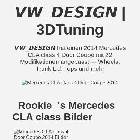
𝙑𝙒_𝘿𝙀𝙎𝙄𝙂𝙉 |
3DTuning
𝙑𝙒_𝘿𝙀𝙎𝙄𝙂𝙉 hat einen 2014 Mercedes
CLA class 4 Door Coupe mit 22
Modifikationen angepasst — Wheels,
Trunk Lid, Tops und mehr
_Rookie_'s Mercedes
CLA class Bilder