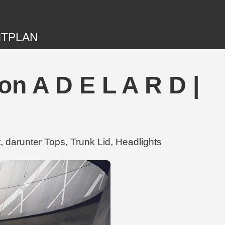
ITPLAN
n A D E L A R D |
darunter Tops, Trunk Lid, Headlights