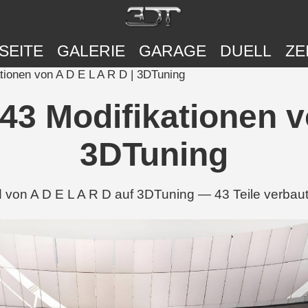
SEITE
GALERIE
GARAGE
DUELL
ZE
onen von A D E L A R D | 3DTuning
 Modifikationen vo
3DTuning
on A D E L A R D auf 3DTuning — 43 Teile verbaut, 