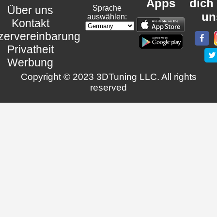
Apps
dich
Über uns
Sprache
un
auswählen:
Kontakt
zervereinbarung
Privatheit
Werbung
Copyright © 2023 3DTuning LLC. All rights
reserved