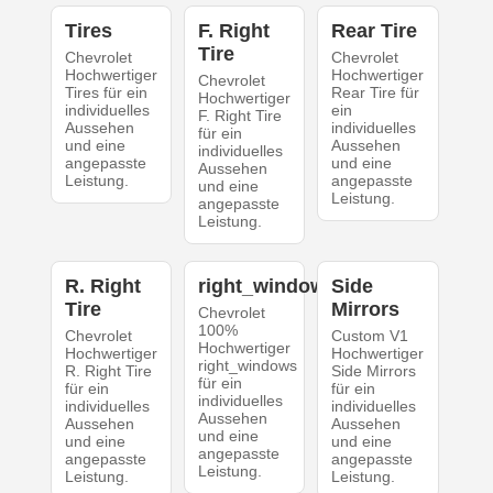
Tires
F. Right
Rear Tire
Tire
Chevrolet
Chevrolet
Hochwertiger
Hochwertiger
Chevrolet
Tires für ein
Rear Tire für
Hochwertiger
individuelles
ein
F. Right Tire
Aussehen
individuelles
für ein
und eine
Aussehen
individuelles
angepasste
und eine
Aussehen
Leistung.
angepasste
und eine
Leistung.
angepasste
Leistung.
R. Right
right_windows
Side
Tire
Mirrors
Chevrolet
100%
Chevrolet
Custom V1
Hochwertiger
Hochwertiger
Hochwertiger
right_windows
R. Right Tire
Side Mirrors
für ein
für ein
für ein
individuelles
individuelles
individuelles
Aussehen
Aussehen
Aussehen
und eine
und eine
und eine
angepasste
angepasste
angepasste
Leistung.
Leistung.
Leistung.