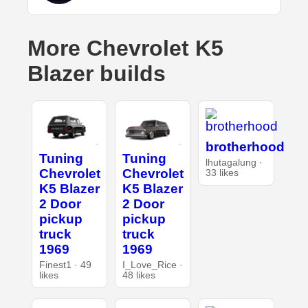
More Chevrolet K5
Blazer builds
brotherhood
Tuning
Tuning
lhutagalung ·
Chevrolet
Chevrolet
33 likes
K5 Blazer
K5 Blazer
2 Door
2 Door
pickup
pickup
truck
truck
1969
1969
Finest1 · 49
I_Love_Rice ·
likes
48 likes