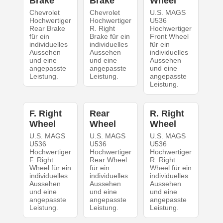
Brake
Brake
Wheel
Chevrolet
Chevrolet
U.S. MAGS
Hochwertiger
Hochwertiger
U536
Rear Brake
R. Right
Hochwertiger
für ein
Brake für ein
Front Wheel
individuelles
individuelles
für ein
Aussehen
Aussehen
individuelles
und eine
und eine
Aussehen
angepasste
angepasste
und eine
Leistung.
Leistung.
angepasste
Leistung.
F. Right
Rear
R. Right
Wheel
Wheel
Wheel
U.S. MAGS
U.S. MAGS
U.S. MAGS
U536
U536
U536
Hochwertiger
Hochwertiger
Hochwertiger
F. Right
Rear Wheel
R. Right
Wheel für ein
für ein
Wheel für ein
individuelles
individuelles
individuelles
Aussehen
Aussehen
Aussehen
und eine
und eine
und eine
angepasste
angepasste
angepasste
Leistung.
Leistung.
Leistung.