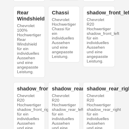
Rear
Chassi
shadow_front_lef
Windshield
Chevrolet
Chevrolet
Hochwertiger
R20
Chevrolet
Chassi für
Hochwertiger
100%
ein
shadow_front_left
Hochwertiger
individuelles
für ein
Rear
Aussehen
individuelles
Windshield
und eine
Aussehen
für ein
angepasste
und eine
individuelles
Leistung.
angepasste
Aussehen
Leistung.
und eine
angepasste
Leistung.
shadow_front_right
shadow_rear_left
shadow_rear_rig
Chevrolet
Chevrolet
Chevrolet
R20
R20
R20
Hochwertiger
Hochwertiger
Hochwertiger
shadow_front_right
shadow_rear_left
shadow_rear_right
für ein
für ein
für ein
individuelles
individuelles
individuelles
Aussehen
Aussehen
Aussehen
und eine
und eine
und eine