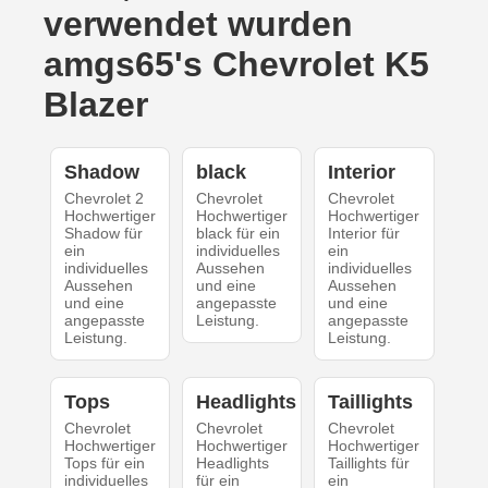
verwendet wurden
amgs65's Chevrolet K5
Blazer
Shadow
black
Interior
Chevrolet 2
Chevrolet
Chevrolet
Hochwertiger
Hochwertiger
Hochwertiger
Shadow für
black für ein
Interior für
ein
individuelles
ein
individuelles
Aussehen
individuelles
Aussehen
und eine
Aussehen
und eine
angepasste
und eine
angepasste
Leistung.
angepasste
Leistung.
Leistung.
Tops
Headlights
Taillights
Chevrolet
Chevrolet
Chevrolet
Hochwertiger
Hochwertiger
Hochwertiger
Tops für ein
Headlights
Taillights für
individuelles
für ein
ein