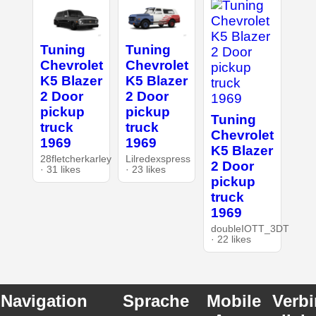
Tuning
Tuning
Chevrolet
Chevrolet
K5 Blazer
K5 Blazer
2 Door
2 Door
pickup
pickup
Tuning
truck
truck
Chevrolet
1969
1969
K5 Blazer
28fletcherkarley
Lilredexspress
2 Door
· 31 likes
· 23 likes
pickup
truck
1969
doubleIOTT_3DT
· 22 likes
Navigation
Sprache
Mobile
Verb