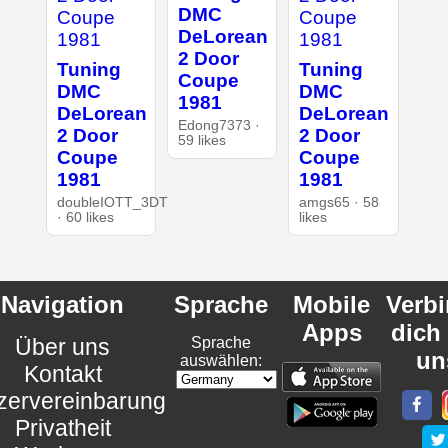
DMC
DeLorean
2 Door
Tuning
Tuning
Coupe
DMC
DMC
1981
DeLorean
DeLorean
Edong7373 ·
2 Door
2 Door
59 likes
Coupe
Coupe
1981
1981
doubleIOTT_3DT
amgs65 · 58
· 60 likes
likes
Navigation
Sprache
Mobile
Verb
Apps
dich
Über uns
Sprache
un
auswählen:
Kontakt
zervereinbarung
Privatheit