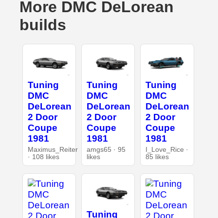
More DMC DeLorean
builds
Tuning
Tuning
Tuning
DMC
DMC
DMC
DeLorean
DeLorean
DeLorean
2 Door
2 Door
2 Door
Coupe
Coupe
Coupe
1981
1981
1981
Maximus_Reiter
amgs65 · 95
I_Love_Rice ·
· 108 likes
likes
85 likes
Tuning