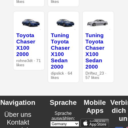
likes
likes
Toyota
Tuning
Tuning
Chaser
Toyota
Toyota
X100
Chaser
Chaser
2000
X100
X100
Sedan
Sedan
rohne3dt · 71
likes
2000
2000
dipslick · 64
Driftez_23 ·
likes
57 likes
Navigation
Sprache
Mobile
Verb
Apps
dich
Über uns
Sprache
un
auswählen:
Kontakt