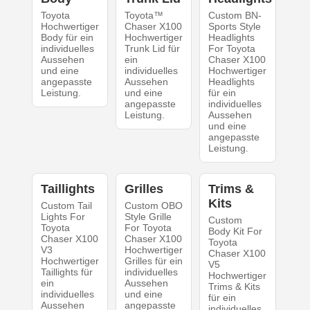
Toyota
Toyota™
Custom BN-
Hochwertiger
Chaser X100
Sports Style
Body für ein
Hochwertiger
Headlights
individuelles
Trunk Lid für
For Toyota
Aussehen
ein
Chaser X100
und eine
individuelles
Hochwertiger
angepasste
Aussehen
Headlights
Leistung.
und eine
für ein
angepasste
individuelles
Leistung.
Aussehen
und eine
angepasste
Leistung.
Taillights
Grilles
Trims &
Kits
Custom Tail
Custom OBO
Lights For
Style Grille
Custom
Toyota
For Toyota
Body Kit For
Chaser X100
Chaser X100
Toyota
V3
Hochwertiger
Chaser X100
Hochwertiger
Grilles für ein
V5
Taillights für
individuelles
Hochwertiger
ein
Aussehen
Trims & Kits
individuelles
und eine
für ein
Aussehen
angepasste
individuelles