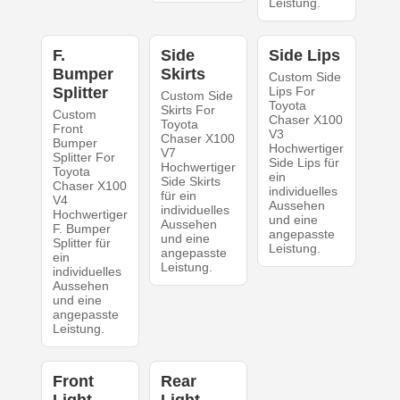
Leistung.
F.
Side
Side Lips
Bumper
Skirts
Custom Side
Splitter
Lips For
Custom Side
Toyota
Skirts For
Custom
Chaser X100
Toyota
Front
V3
Chaser X100
Bumper
Hochwertiger
V7
Splitter For
Side Lips für
Hochwertiger
Toyota
ein
Side Skirts
Chaser X100
individuelles
für ein
V4
Aussehen
individuelles
Hochwertiger
und eine
Aussehen
F. Bumper
angepasste
und eine
Splitter für
Leistung.
angepasste
ein
Leistung.
individuelles
Aussehen
und eine
angepasste
Leistung.
Front
Rear