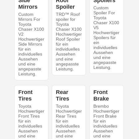
Side
Roof
Spoilers
Mirrors
Spoiler
Custom
Spoiler For
Custom
TRD™ Roof
Toyota
Mirrors For
spoiler for
Chaser X100
Toyota
Toyota
V5
Chaser X100
Chaser X100
Hochwertiger
V2
Hochwertiger
Spoilers für
Hochwertiger
Roof Spoiler
ein
Side Mirrors
für ein
individuelles
für ein
individuelles
Aussehen
individuelles
Aussehen
und eine
Aussehen
und eine
angepasste
und eine
angepasste
Leistung.
angepasste
Leistung.
Leistung.
Front
Rear
Front
Tires
Tires
Brake
Toyota
Toyota
Brembo
Hochwertiger
Hochwertiger
Hochwertiger
Front Tires
Rear Tires
Front Brake
für ein
für ein
für ein
individuelles
individuelles
individuelles
Aussehen
Aussehen
Aussehen
und eine
und eine
und eine