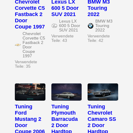
Chevrolet
Lexus LX
BMW M3
Corvette C5
600 5 Door
Touring
Fastback 2
SUV 2021
2022
Door
Lexus LX
BMW M3
600 5 Door
Touring
Coupe 1997
SUV 2021
2022
Chevrolet
Verwendete
Verwendete
Corvette C5
Teile: 43
Teile: 42
Fastback 2
Door
Coupe
1997
Verwendete
Teile: 35
Tuning
Tuning
Tuning
Ford
Plymouth
Chevrolet
Mustang 2
Barracuda
Camaro SS
Door
2 Door
2 Door
Coupe 2006
Hardtop
Hardtop