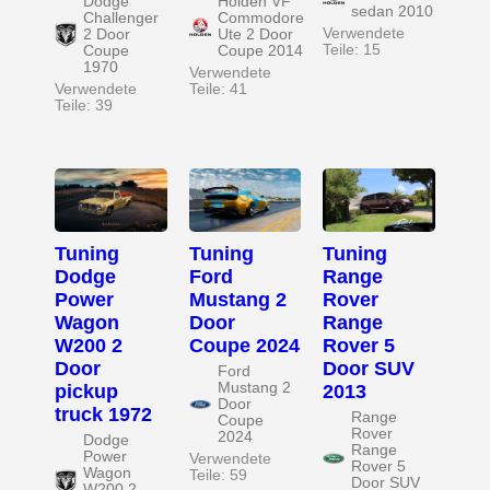
Dodge
Holden VF
sedan 2010
Challenger
Commodore
Verwendete
2 Door
Ute 2 Door
Teile: 15
Coupe
Coupe 2014
1970
Verwendete
Verwendete
Teile: 41
Teile: 39
Tuning
Tuning
Tuning
Dodge
Ford
Range
Power
Mustang 2
Rover
Wagon
Door
Range
W200 2
Coupe 2024
Rover 5
Door
Door SUV
Ford
Mustang 2
pickup
2013
Door
truck 1972
Range
Coupe
Rover
2024
Dodge
Range
Power
Verwendete
Rover 5
Wagon
Teile: 59
Door SUV
W200 2