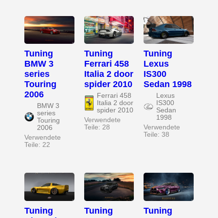
Tuning
Tuning
Tuning
BMW 3
Ferrari 458
Lexus
series
Italia 2 door
IS300
Touring
spider 2010
Sedan 1998
2006
Ferrari 458
Lexus
Italia 2 door
IS300
BMW 3
spider 2010
Sedan
series
1998
Verwendete
Touring
Teile: 28
Verwendete
2006
Teile: 38
Verwendete
Teile: 22
Tuning
Tuning
Tuning