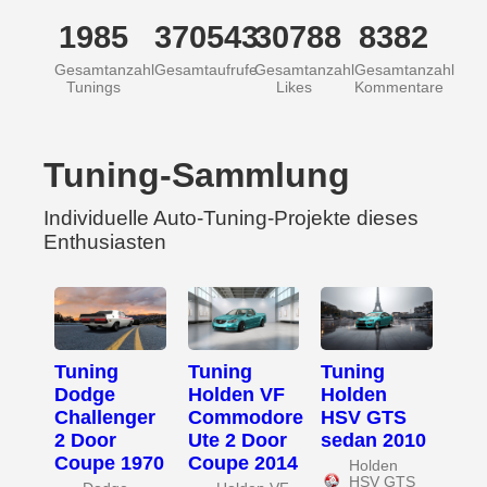
1985
370543
30788
8382
Gesamtanzahl
Gesamtaufrufe
Gesamtanzahl
Gesamtanzahl
Tunings
Likes
Kommentare
Tuning-Sammlung
Individuelle Auto-Tuning-Projekte dieses
Enthusiasten
Tuning
Tuning
Tuning
Dodge
Holden VF
Holden
Challenger
Commodore
HSV GTS
2 Door
Ute 2 Door
sedan 2010
Coupe 1970
Coupe 2014
Holden
HSV GTS