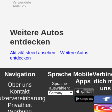
Verwendete
Teile: 25
Weitere Autos
entdecken
Aktivitätsfeed ansehen
Weitere Autos
entdecken
Navigation
Sprache
Mobile
Verbin
Apps
dich m
Über uns
Sprache
uns
auswählen:
Kontakt
tzervereinbarung
Privatheit
Werbung