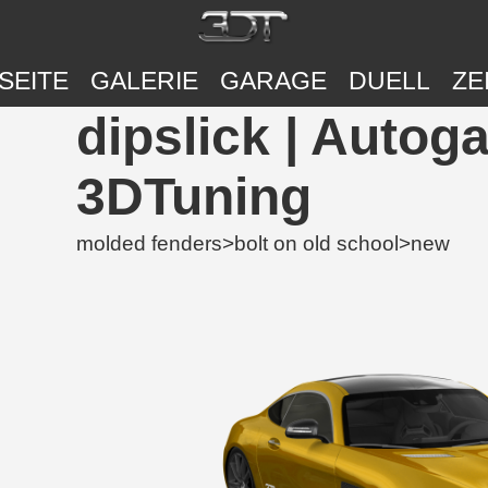
SEITE
GALERIE
GARAGE
DUELL
ZE
dipslick | Autog
3DTuning
molded fenders>bolt on old school>new