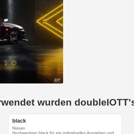
verwendet wurden doubleIOTT'
black
Nissan
Hochwertiger black für ein individuelles Aussehen und