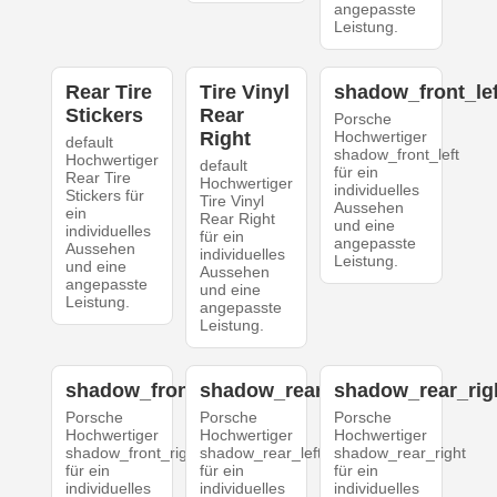
angepasste
Leistung.
Rear Tire
Tire Vinyl
shadow_front_lef
Stickers
Rear
Porsche
Right
Hochwertiger
default
shadow_front_left
Hochwertiger
default
für ein
Rear Tire
Hochwertiger
individuelles
Stickers für
Tire Vinyl
Aussehen
ein
Rear Right
und eine
individuelles
für ein
angepasste
Aussehen
individuelles
Leistung.
und eine
Aussehen
angepasste
und eine
Leistung.
angepasste
Leistung.
shadow_front_right
shadow_rear_left
shadow_rear_rig
Porsche
Porsche
Porsche
Hochwertiger
Hochwertiger
Hochwertiger
shadow_front_right
shadow_rear_left
shadow_rear_right
für ein
für ein
für ein
individuelles
individuelles
individuelles