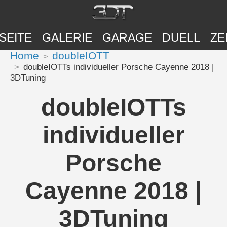
SEITE
GALERIE
GARAGE
DUELL
ZE
Home
doubleIOTT
doubleIOTTs individueller Porsche Cayenne 2018 |
3DTuning
doubleIOTTs
individueller
Porsche
Cayenne 2018 |
3DTuning