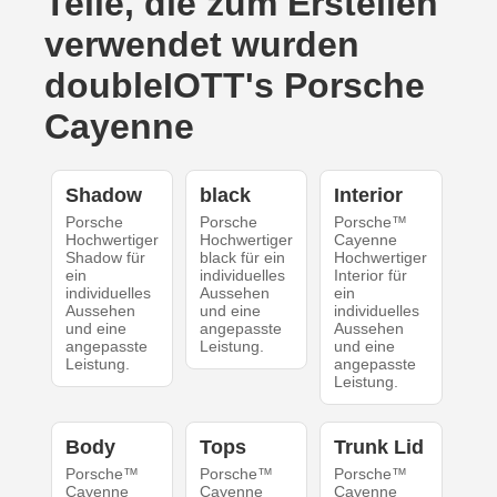
Teile, die zum Erstellen
verwendet wurden
doubleIOTT's Porsche
Cayenne
Shadow
black
Interior
Porsche
Porsche
Porsche™
Hochwertiger
Hochwertiger
Cayenne
Shadow für
black für ein
Hochwertiger
ein
individuelles
Interior für
individuelles
Aussehen
ein
Aussehen
und eine
individuelles
und eine
angepasste
Aussehen
angepasste
Leistung.
und eine
Leistung.
angepasste
Leistung.
Body
Tops
Trunk Lid
Porsche™
Porsche™
Porsche™
Cayenne
Cayenne
Cayenne