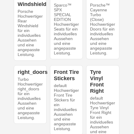
Windshield
Sparco™
Porsche™
SPX
Cayenne
Porsche
SPECIAL
Turbo
Hochwertiger
EDITION
(Close)
Rear
Hochwertiger
Hochwertiger
Windshield
Seats für ein
Doors für ein
für ein
individuelles
individuelles
individuelles
Aussehen
Aussehen
Aussehen
und eine
und eine
und eine
angepasste
angepasste
angepasste
Leistung.
Leistung.
Leistung.
right_doors
Front Tire
Tyre
Stickers
Vinyl
Turbo
Hochwertiger
Front
default
right_doors
Hochwertiger
Right
für ein
Front Tire
default
individuelles
Stickers für
Hochwertiger
Aussehen
ein
Tyre Vinyl
und eine
individuelles
Front Right
angepasste
Aussehen
für ein
Leistung.
und eine
individuelles
angepasste
Aussehen
Leistung.
und eine