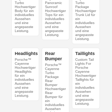
Turbo
Panoramic
Turbo
Hochwertiger
Sunroof
Package
Body für ein
Hochwertiger
Hochwertiger
individuelles
Tops für ein
Trunk Lid für
Aussehen
individuelles
ein
und eine
Aussehen
individuelles
angepasste
und eine
Aussehen
Leistung.
angepasste
und eine
Leistung.
angepasste
Leistung.
Headlights
Rear
Taillights
Bumper
Porsche™
Custom Tail
Cayenne
Lights For
Porsche™
Hochwertiger
Porsche
Cayenne
Headlights
Cayenne
Turbo
für ein
Hochwertiger
Package
individuelles
Taillights für
Rear
Aussehen
ein
Bumper
und eine
individuelles
Hochwertiger
angepasste
Aussehen
Rear
Leistung.
und eine
Bumper für
angepasste
ein
Leistung.
individuelles
Aussehen