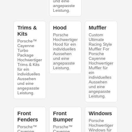
und eine
angepasste
Leistung.
Trims &
Hood
Muffler
Kits
Porsche
Custom
Hochwertiger
Ultimate
Porsche™
Hood für ein
Racing Style
Cayenne
individuelles
Muffler For
Turbo
Aussehen
Porsche
Package
und eine
Cayenne
Hochwertiger
angepasste
Hochwertiger
Trims & Kits
Leistung.
Muffler für
für ein
ein
individuelles
individuelles
Aussehen
Aussehen
und eine
und eine
angepasste
angepasste
Leistung.
Leistung.
Front
Front
Windows
Fenders
Bumper
Porsche
Hochwertiger
Porsche™
Porsche™
Windows für
Cayenne
Cayenne