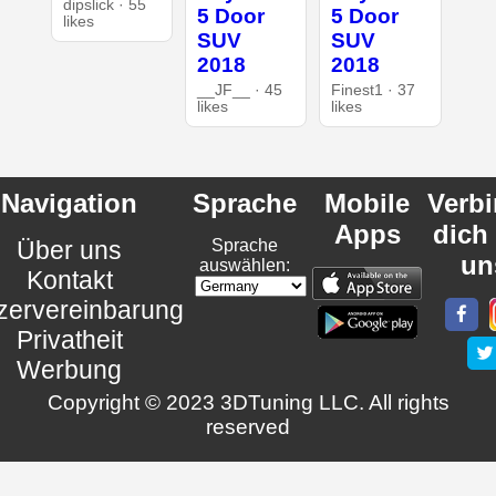
dipslick · 55
5 Door
5 Door
likes
SUV
SUV
2018
2018
__JF__ · 45
Finest1 · 37
likes
likes
Navigation
Sprache
Mobile
Verb
Apps
dich
Über uns
Sprache
un
auswählen:
Kontakt
zervereinbarung
Privatheit
Werbung
Copyright © 2023 3DTuning LLC. All rights
reserved