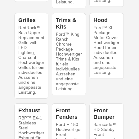
Leistung.
Leistung.
Grilles
Trims &
Hood
Kits
RedRock™
Ford™ XL
Baja Upper
Package
Ford™ King
Replacement
Motor Cover
Ranch
Grille with
Hochwertiger
Chrome
LED
Hood für ein
Package
Lighting;
individuelles
Hochwertiger
Charcoal
Aussehen
Trims & Kits
Hochwertiger
und eine
für ein
Grilles für ein
angepasste
individuelles
individuelles
Leistung.
Aussehen
Aussehen
und eine
und eine
angepasste
angepasste
Leistung.
Leistung.
Exhaust
Front
Front
Fenders
Bumper
RBP™ EX-1
Stainless
Ford F-150
Barricade™
Steel
Hochwertiger
HD Stubby
Hochwertiger
Front
Front
Exhaust für