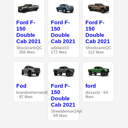
Ford F-
Ford F-
Ford F-
150
150
150
Double
Double
Double
Cab 2021
Cab 2021
Cab 2021
ShockcarloQC
adelard10 ·
ShockcarloQC
· 356 likes
172 likes
· 112 likes
Fod
Ford F-
ford
150
brandonhernand090@gmail.com
dizzyzid · 64
· 92 likes
likes
Double
Cab 2021
Streetdemon24yt
· 68 likes