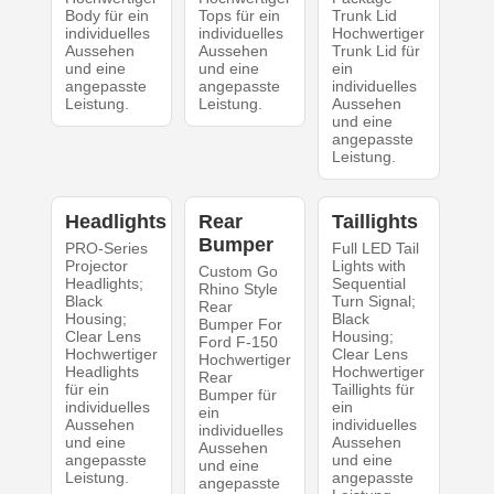
Body für ein
Tops für ein
Trunk Lid
individuelles
individuelles
Hochwertiger
Aussehen
Aussehen
Trunk Lid für
und eine
und eine
ein
angepasste
angepasste
individuelles
Leistung.
Leistung.
Aussehen
und eine
angepasste
Leistung.
Headlights
Rear
Taillights
Bumper
PRO-Series
Full LED Tail
Projector
Lights with
Custom Go
Headlights;
Sequential
Rhino Style
Black
Turn Signal;
Rear
Housing;
Black
Bumper For
Clear Lens
Housing;
Ford F-150
Hochwertiger
Clear Lens
Hochwertiger
Headlights
Hochwertiger
Rear
für ein
Taillights für
Bumper für
individuelles
ein
ein
Aussehen
individuelles
individuelles
und eine
Aussehen
Aussehen
angepasste
und eine
und eine
Leistung.
angepasste
angepasste