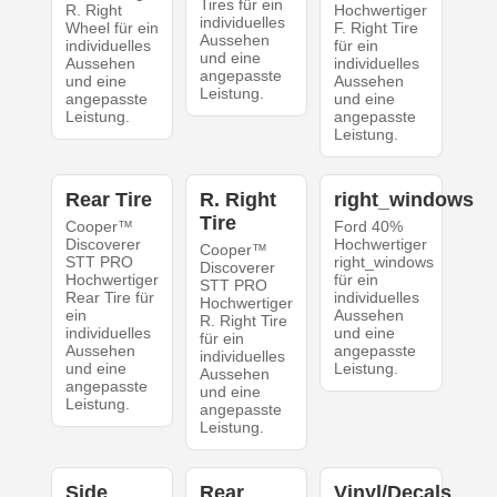
Tires für ein
R. Right
Hochwertiger
individuelles
Wheel für ein
F. Right Tire
Aussehen
individuelles
für ein
und eine
Aussehen
individuelles
angepasste
und eine
Aussehen
Leistung.
angepasste
und eine
Leistung.
angepasste
Leistung.
Rear Tire
R. Right
right_windows
Tire
Cooper™
Ford 40%
Discoverer
Hochwertiger
Cooper™
STT PRO
right_windows
Discoverer
Hochwertiger
für ein
STT PRO
Rear Tire für
individuelles
Hochwertiger
ein
Aussehen
R. Right Tire
individuelles
und eine
für ein
Aussehen
angepasste
individuelles
und eine
Leistung.
Aussehen
angepasste
und eine
Leistung.
angepasste
Leistung.
Side
Rear
Vinyl/Decals