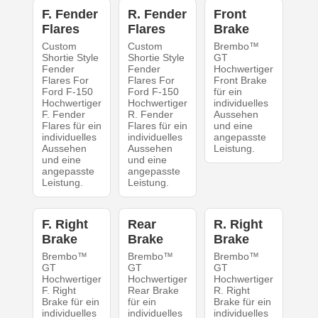
F. Fender
R. Fender
Front
Flares
Flares
Brake
Custom
Custom
Brembo™
Shortie Style
Shortie Style
GT
Fender
Fender
Hochwertiger
Flares For
Flares For
Front Brake
Ford F-150
Ford F-150
für ein
Hochwertiger
Hochwertiger
individuelles
F. Fender
R. Fender
Aussehen
Flares für ein
Flares für ein
und eine
individuelles
individuelles
angepasste
Aussehen
Aussehen
Leistung.
und eine
und eine
angepasste
angepasste
Leistung.
Leistung.
F. Right
Rear
R. Right
Brake
Brake
Brake
Brembo™
Brembo™
Brembo™
GT
GT
GT
Hochwertiger
Hochwertiger
Hochwertiger
F. Right
Rear Brake
R. Right
Brake für ein
für ein
Brake für ein
individuelles
individuelles
individuelles