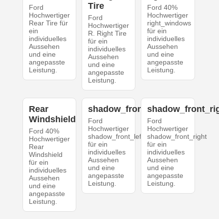
Tire
Ford
Ford 40%
Hochwertiger
Hochwertiger
Ford
Rear Tire für
right_windows
Hochwertiger
ein
für ein
R. Right Tire
individuelles
individuelles
für ein
Aussehen
Aussehen
individuelles
und eine
und eine
Aussehen
angepasste
angepasste
und eine
Leistung.
Leistung.
angepasste
Leistung.
Rear
shadow_front_left
shadow_front_ri
Windshield
Ford
Ford
Hochwertiger
Hochwertiger
Ford 40%
shadow_front_left
shadow_front_right
Hochwertiger
für ein
für ein
Rear
individuelles
individuelles
Windshield
Aussehen
Aussehen
für ein
und eine
und eine
individuelles
angepasste
angepasste
Aussehen
Leistung.
Leistung.
und eine
angepasste
Leistung.