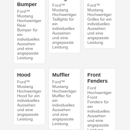
Bumper
Ford™
Ford™
Mustang
Mustang
Ford™
Hochwertiger
Hochwertiger
Mustang
Taillights für
Grilles für ein
Hochwertiger
ein
individuelles
Rear
individuelles
Aussehen
Bumper für
Aussehen
und eine
ein
und eine
angepasste
individuelles
angepasste
Leistung.
Aussehen
Leistung.
und eine
angepasste
Leistung.
Hood
Muffler
Front
Fenders
Ford™
Ford™
Mustang
Mustang
Ford
Hochwertiger
Hochwertiger
Hochwertiger
Hood für ein
Muffler für
Front
individuelles
ein
Fenders für
Aussehen
individuelles
ein
und eine
Aussehen
individuelles
angepasste
und eine
Aussehen
Leistung.
angepasste
und eine
Leistung.
angepasste
Leistung.