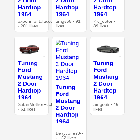
2 Door
2 Door
2 Door
Hardtop
Hardtop
Hardtop
1964
1964
1964
experimentalaccount
amgs65 · 91
Kfc_eater ·
· 201 likes
likes
89 likes
Tuning
Tuning
Ford
Ford
Mustang
Mustang
2 Door
2 Door
Tuning
Hardtop
Hardtop
Ford
1964
1964
Mustang
SatanMotherFucker
amgs65 · 46
2 Door
· 61 likes
likes
Hardtop
1964
---
DavyJones3--
- · 52 likes