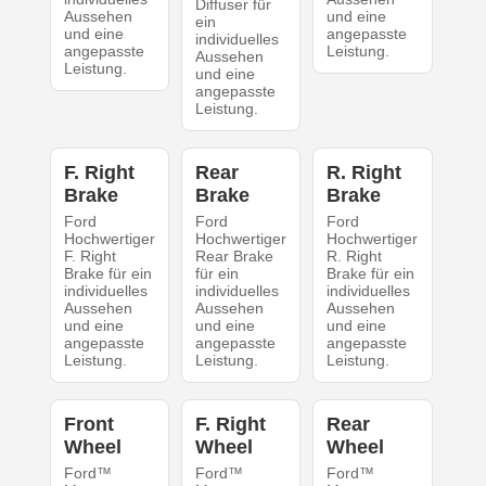
Diffuser für
Aussehen
und eine
ein
und eine
angepasste
individuelles
angepasste
Leistung.
Aussehen
Leistung.
und eine
angepasste
Leistung.
F. Right
Rear
R. Right
Brake
Brake
Brake
Ford
Ford
Ford
Hochwertiger
Hochwertiger
Hochwertiger
F. Right
Rear Brake
R. Right
Brake für ein
für ein
Brake für ein
individuelles
individuelles
individuelles
Aussehen
Aussehen
Aussehen
und eine
und eine
und eine
angepasste
angepasste
angepasste
Leistung.
Leistung.
Leistung.
Front
F. Right
Rear
Wheel
Wheel
Wheel
Ford™
Ford™
Ford™