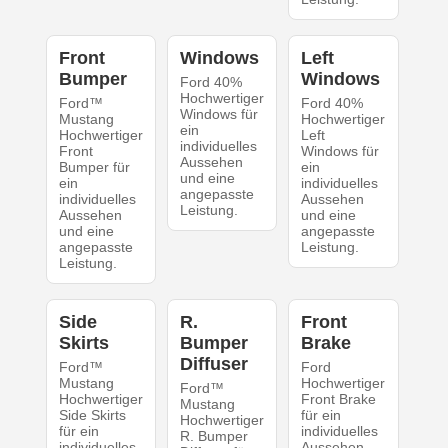
Front
Windows
Left
Bumper
Windows
Ford 40%
Hochwertiger
Ford™
Ford 40%
Windows für
Mustang
Hochwertiger
ein
Hochwertiger
Left
individuelles
Front
Windows für
Aussehen
Bumper für
ein
und eine
ein
individuelles
angepasste
individuelles
Aussehen
Leistung.
Aussehen
und eine
und eine
angepasste
angepasste
Leistung.
Leistung.
Side
R.
Front
Skirts
Bumper
Brake
Diffuser
Ford™
Ford
Mustang
Hochwertiger
Ford™
Hochwertiger
Front Brake
Mustang
Side Skirts
für ein
Hochwertiger
für ein
individuelles
R. Bumper
individuelles
Aussehen