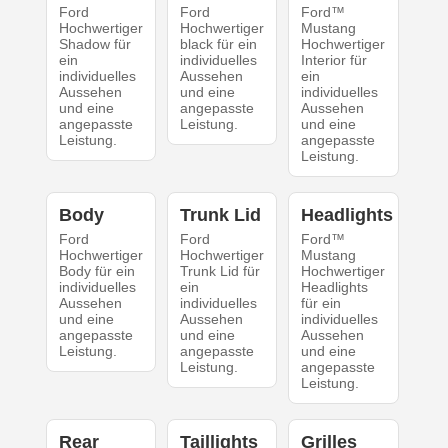
Ford
Ford
Ford™
Hochwertiger
Hochwertiger
Mustang
Shadow für
black für ein
Hochwertiger
ein
individuelles
Interior für
individuelles
Aussehen
ein
Aussehen
und eine
individuelles
und eine
angepasste
Aussehen
angepasste
Leistung.
und eine
Leistung.
angepasste
Leistung.
Body
Trunk Lid
Headlights
Ford
Ford
Ford™
Hochwertiger
Hochwertiger
Mustang
Body für ein
Trunk Lid für
Hochwertiger
individuelles
ein
Headlights
Aussehen
individuelles
für ein
und eine
Aussehen
individuelles
angepasste
und eine
Aussehen
Leistung.
angepasste
und eine
Leistung.
angepasste
Leistung.
Rear
Taillights
Grilles