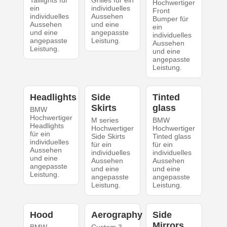
Taillights für
Grilles für ein
Hochwertiger
ein
individuelles
Front
individuelles
Aussehen
Bumper für
Aussehen
und eine
ein
und eine
angepasste
individuelles
angepasste
Leistung.
Aussehen
Leistung.
und eine
angepasste
Leistung.
Headlights
Side
Tinted
Skirts
glass
BMW
Hochwertiger
M series
BMW
Headlights
Hochwertiger
Hochwertiger
für ein
Side Skirts
Tinted glass
individuelles
für ein
für ein
Aussehen
individuelles
individuelles
und eine
Aussehen
Aussehen
angepasste
und eine
und eine
Leistung.
angepasste
angepasste
Leistung.
Leistung.
Hood
Aerography
Side
Mirrors