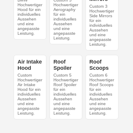
BMW
Custom 3
Hochwertiger
Hochwertiger
Custom 3
Hood für ein
Aerography
Hochwertiger
individuelles
für ein
Side Mirrors
Aussehen
individuelles
für ein
und eine
Aussehen
individuelles
angepasste
und eine
Aussehen
Leistung.
angepasste
und eine
Leistung.
angepasste
Leistung.
Air Intake
Roof
Roof
Hood
Spoiler
Scoops
Custom
Custom 5
Custom 6
Hochwertiger
Hochwertiger
Hochwertiger
Air Intake
Roof Spoiler
Roof Scoops
Hood für ein
für ein
für ein
individuelles
individuelles
individuelles
Aussehen
Aussehen
Aussehen
und eine
und eine
und eine
angepasste
angepasste
angepasste
Leistung.
Leistung.
Leistung.