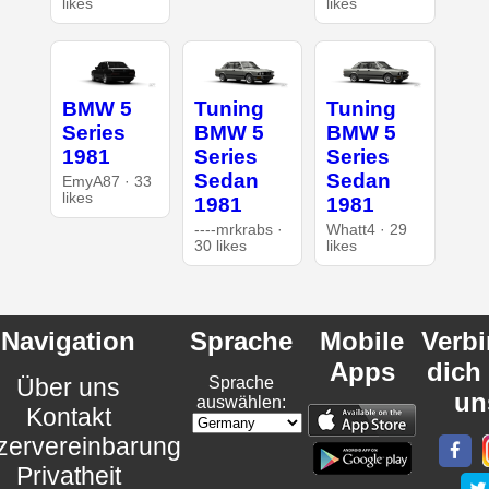
likes
likes
BMW 5
Tuning
Tuning
Series
BMW 5
BMW 5
1981
Series
Series
Sedan
Sedan
EmyA87 · 33
likes
1981
1981
----mrkrabs ·
Whatt4 · 29
30 likes
likes
Navigation
Sprache
Mobile
Verb
Apps
dich
Über uns
Sprache
un
auswählen:
Kontakt
zervereinbarung
Privatheit