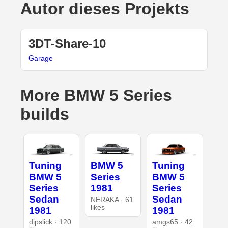
Autor dieses Projekts
3DT-Share-10
Garage
More BMW 5 Series
builds
Tuning
BMW 5
Tuning
BMW 5
Series
BMW 5
Series
1981
Series
Sedan
Sedan
NERAKA · 61
likes
1981
1981
dipslick · 120
amgs65 · 42