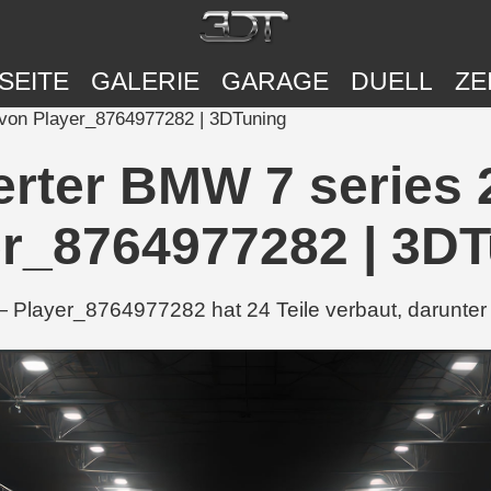
SEITE
GALERIE
GARAGE
DUELL
ZE
 von Player_8764977282 | 3DTuning
erter BMW 7 series
r_8764977282 | 3D
 Player_8764977282 hat 24 Teile verbaut, darunter 