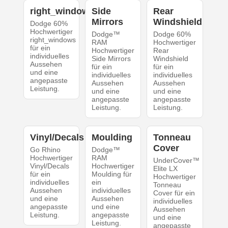
right_windows
Side
Rear
Mirrors
Windshield
Dodge 60%
Hochwertiger
Dodge™
Dodge 60%
right_windows
RAM
Hochwertiger
für ein
Hochwertiger
Rear
individuelles
Side Mirrors
Windshield
Aussehen
für ein
für ein
und eine
individuelles
individuelles
angepasste
Aussehen
Aussehen
Leistung.
und eine
und eine
angepasste
angepasste
Leistung.
Leistung.
Vinyl/Decals
Moulding
Tonneau
Cover
Go Rhino
Dodge™
Hochwertiger
RAM
UnderCover™
Vinyl/Decals
Hochwertiger
Elite LX
für ein
Moulding für
Hochwertiger
individuelles
ein
Tonneau
Aussehen
individuelles
Cover für ein
und eine
Aussehen
individuelles
angepasste
und eine
Aussehen
Leistung.
angepasste
und eine
Leistung.
angepasste