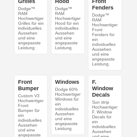
Grilles
Hood
Front
Fenders
Dodge™
Dodge™
RAM
RAM
Dodge™
Hochwertiger
Hochwertiger
RAM
Grilles für ein
Hood für ein
Hochwertiger
individuelles
individuelles
Front
Aussehen
Aussehen
Fenders für
und eine
und eine
ein
angepasste
angepasste
individuelles
Leistung.
Leistung.
Aussehen
und eine
angepasste
Leistung.
Front
Windows
F.
Bumper
Window
Dodge 60%
Hochwertiger
Decals
Custom V3
Windows für
Hochwertiger
Sun strip
ein
Front
Hochwertiger
individuelles
Bumper für
F. Window
Aussehen
ein
Decals für
und eine
individuelles
ein
angepasste
Aussehen
individuelles
Leistung.
und eine
Aussehen
angepasste
und eine