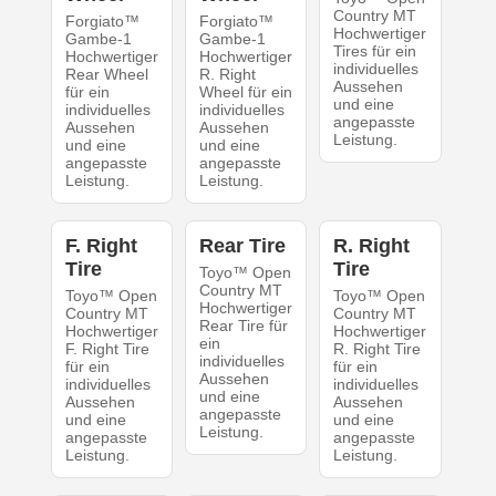
Country MT
Forgiato™
Forgiato™
Hochwertiger
Gambe-1
Gambe-1
Tires für ein
Hochwertiger
Hochwertiger
individuelles
Rear Wheel
R. Right
Aussehen
für ein
Wheel für ein
und eine
individuelles
individuelles
angepasste
Aussehen
Aussehen
Leistung.
und eine
und eine
angepasste
angepasste
Leistung.
Leistung.
F. Right
Rear Tire
R. Right
Tire
Tire
Toyo™ Open
Country MT
Toyo™ Open
Toyo™ Open
Hochwertiger
Country MT
Country MT
Rear Tire für
Hochwertiger
Hochwertiger
ein
F. Right Tire
R. Right Tire
individuelles
für ein
für ein
Aussehen
individuelles
individuelles
und eine
Aussehen
Aussehen
angepasste
und eine
und eine
Leistung.
angepasste
angepasste
Leistung.
Leistung.