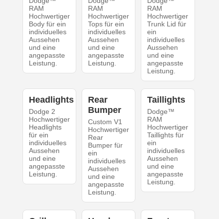
Dodge™
Dodge™
Dodge™
RAM
RAM
RAM
Hochwertiger
Hochwertiger
Hochwertiger
Body für ein
Tops für ein
Trunk Lid für
individuelles
individuelles
ein
Aussehen
Aussehen
individuelles
und eine
und eine
Aussehen
angepasste
angepasste
und eine
Leistung.
Leistung.
angepasste
Leistung.
Headlights
Rear
Taillights
Bumper
Dodge 2
Dodge™
Hochwertiger
RAM
Custom V1
Headlights
Hochwertiger
Hochwertiger
für ein
Taillights für
Rear
individuelles
ein
Bumper für
Aussehen
individuelles
ein
und eine
Aussehen
individuelles
angepasste
und eine
Aussehen
Leistung.
angepasste
und eine
Leistung.
angepasste
Leistung.