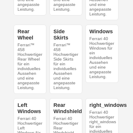
angepasste
angepasste
und eine
Leistung.
Leistung.
angepasste
Leistung.
Rear
Side
Windows
Wheel
Skirts
Ferrari 40
Hochwertiger
Ferrari™
Ferrari™
Windows für
458
458
ein
Hochwertiger
Hochwertiger
individuelles
Rear Wheel
Side Skirts
Aussehen
für ein
für ein
und eine
individuelles
individuelles
angepasste
Aussehen
Aussehen
Leistung.
und eine
und eine
angepasste
angepasste
Leistung.
Leistung.
Left
Rear
right_windows
Windows
Windshield
Ferrari 40
Hochwertiger
Ferrari 40
Ferrari 40
right_windows
Hochwertiger
Hochwertiger
für ein
Left
Rear
individuelles
Windows für
Windshield