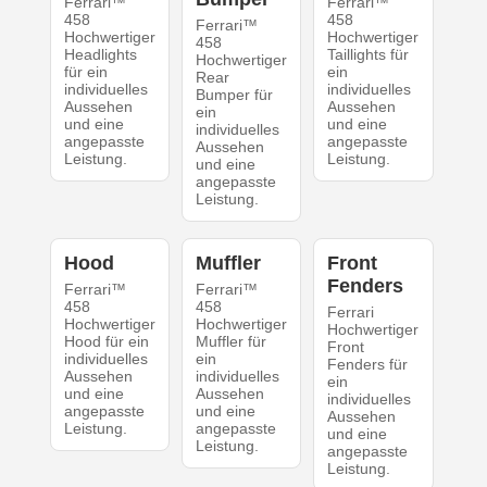
Ferrari™
Ferrari™
458
458
Ferrari™
Hochwertiger
Hochwertiger
458
Headlights
Taillights für
Hochwertiger
für ein
ein
Rear
individuelles
individuelles
Bumper für
Aussehen
Aussehen
ein
und eine
und eine
individuelles
angepasste
angepasste
Aussehen
Leistung.
Leistung.
und eine
angepasste
Leistung.
Hood
Muffler
Front
Fenders
Ferrari™
Ferrari™
458
458
Ferrari
Hochwertiger
Hochwertiger
Hochwertiger
Hood für ein
Muffler für
Front
individuelles
ein
Fenders für
Aussehen
individuelles
ein
und eine
Aussehen
individuelles
angepasste
und eine
Aussehen
Leistung.
angepasste
und eine
Leistung.
angepasste
Leistung.