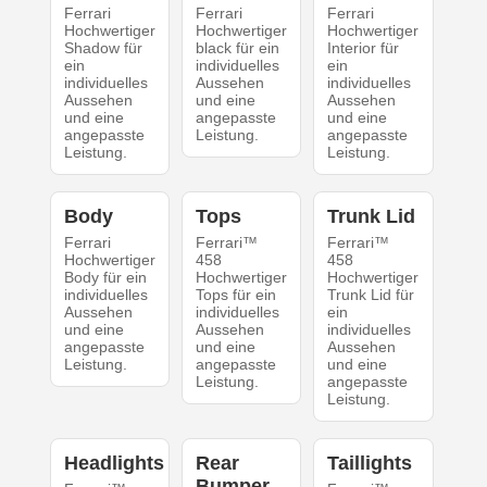
Ferrari
Ferrari
Ferrari
Hochwertiger
Hochwertiger
Hochwertiger
Shadow für
black für ein
Interior für
ein
individuelles
ein
individuelles
Aussehen
individuelles
Aussehen
und eine
Aussehen
und eine
angepasste
und eine
angepasste
Leistung.
angepasste
Leistung.
Leistung.
Body
Tops
Trunk Lid
Ferrari
Ferrari™
Ferrari™
Hochwertiger
458
458
Body für ein
Hochwertiger
Hochwertiger
individuelles
Tops für ein
Trunk Lid für
Aussehen
individuelles
ein
und eine
Aussehen
individuelles
angepasste
und eine
Aussehen
Leistung.
angepasste
und eine
Leistung.
angepasste
Leistung.
Headlights
Rear
Taillights
Bumper