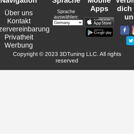
Navigation
Sprache
Mobile
Verb
Apps
dich
Über uns
Sprache
un
auswählen:
Kontakt
zervereinbarung
Privatheit
Werbung
Copyright © 2023 3DTuning LLC. All rights
reserved