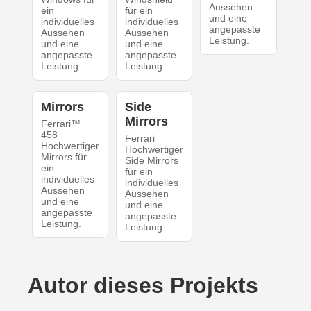
Aussehen
ein
für ein
und eine
individuelles
individuelles
angepasste
Aussehen
Aussehen
Leistung.
und eine
und eine
angepasste
angepasste
Leistung.
Leistung.
Mirrors
Side
Mirrors
Ferrari™
458
Ferrari
Hochwertiger
Hochwertiger
Mirrors für
Side Mirrors
ein
für ein
individuelles
individuelles
Aussehen
Aussehen
und eine
und eine
angepasste
angepasste
Leistung.
Leistung.
Autor dieses Projekts