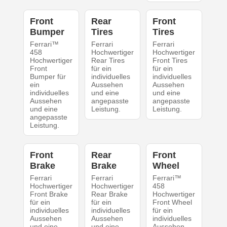
Front
Rear
Front
Bumper
Tires
Tires
Ferrari™
Ferrari
Ferrari
458
Hochwertiger
Hochwertiger
Hochwertiger
Rear Tires
Front Tires
Front
für ein
für ein
Bumper für
individuelles
individuelles
ein
Aussehen
Aussehen
individuelles
und eine
und eine
Aussehen
angepasste
angepasste
und eine
Leistung.
Leistung.
angepasste
Leistung.
Front
Rear
Front
Brake
Brake
Wheel
Ferrari
Ferrari
Ferrari™
Hochwertiger
Hochwertiger
458
Front Brake
Rear Brake
Hochwertiger
für ein
für ein
Front Wheel
individuelles
individuelles
für ein
Aussehen
Aussehen
individuelles
und eine
und eine
Aussehen