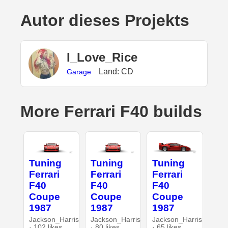
Autor dieses Projekts
I_Love_Rice
Land: CD
Garage
More Ferrari F40 builds
Tuning
Tuning
Tuning
Ferrari
Ferrari
Ferrari
F40
F40
F40
Coupe
Coupe
Coupe
1987
1987
1987
Jackson_Harris
Jackson_Harris
Jackson_Harris
· 102 likes
· 80 likes
· 65 likes