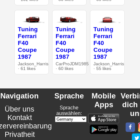
Tuning
Tuning
Tuning
Ferrari
Ferrari
Ferrari
F40
F40
F40
Coupe
Coupe
Coupe
1987
1987
1987
Jackson_Harris
CarProJDM1985
Jackson_Harris
· 61 likes
· 60 likes
· 55 likes
Navigation
Sprache
Mobile
Verb
Apps
dich
Über uns
Sprache
un
auswählen:
Kontakt
zervereinbarung
Privatheit