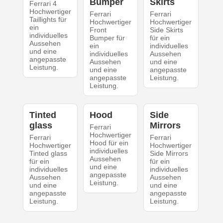
Bumper
Skirts
Ferrari 4
Hochwertiger
Ferrari
Ferrari
Taillights für
Hochwertiger
Hochwertiger
ein
Front
Side Skirts
individuelles
Bumper für
für ein
Aussehen
ein
individuelles
und eine
individuelles
Aussehen
angepasste
Aussehen
und eine
Leistung.
und eine
angepasste
angepasste
Leistung.
Leistung.
Tinted
Hood
Side
glass
Mirrors
Ferrari
Hochwertiger
Ferrari
Ferrari
Hood für ein
Hochwertiger
Hochwertiger
individuelles
Tinted glass
Side Mirrors
Aussehen
für ein
für ein
und eine
individuelles
individuelles
angepasste
Aussehen
Aussehen
Leistung.
und eine
und eine
angepasste
angepasste
Leistung.
Leistung.