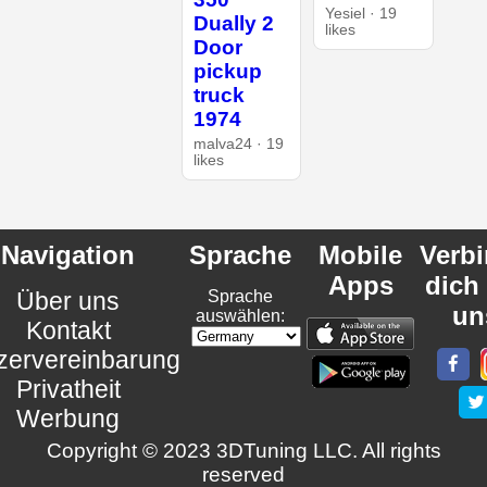
Yesiel · 19
Dually 2
likes
Door
pickup
truck
1974
malva24 · 19
likes
Navigation
Sprache
Mobile
Verb
Apps
dich
Über uns
Sprache
un
auswählen:
Kontakt
zervereinbarung
Privatheit
Werbung
Copyright © 2023 3DTuning LLC. All rights
reserved