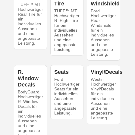
Tire
Windshield
TUFF™ MT
Hochwertiger
TUFF™ MT
Ford
Rear Tire für
Hochwertiger
Hochwertiger
ein
R. Right Tire
Rear
individuelles
für ein
Windshield
Aussehen
individuelles
für ein
und eine
Aussehen
individuelles
angepasste
und eine
Aussehen
Leistung.
angepasste
und eine
Leistung.
angepasste
Leistung.
R.
Seats
Vinyl/Decals
Window
Ford
Westin
Decals
Hochwertiger
Hochwertiger
Seats für ein
Vinyl/Decals
BodyGuard
individuelles
für ein
Hochwertiger
Aussehen
individuelles
R. Window
und eine
Aussehen
Decals für
angepasste
und eine
ein
Leistung.
angepasste
individuelles
Leistung.
Aussehen
und eine
angepasste