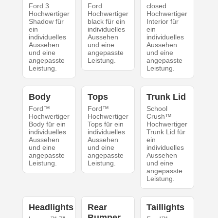
Ford 3
Ford
closed
Hochwertiger
Hochwertiger
Hochwertiger
Shadow für
black für ein
Interior für
ein
individuelles
ein
individuelles
Aussehen
individuelles
Aussehen
und eine
Aussehen
und eine
angepasste
und eine
angepasste
Leistung.
angepasste
Leistung.
Leistung.
Body
Tops
Trunk Lid
Ford™
Ford™
School
Hochwertiger
Hochwertiger
Crush™
Body für ein
Tops für ein
Hochwertiger
individuelles
individuelles
Trunk Lid für
Aussehen
Aussehen
ein
und eine
und eine
individuelles
angepasste
angepasste
Aussehen
Leistung.
Leistung.
und eine
angepasste
Leistung.
Headlights
Rear
Taillights
Bumper