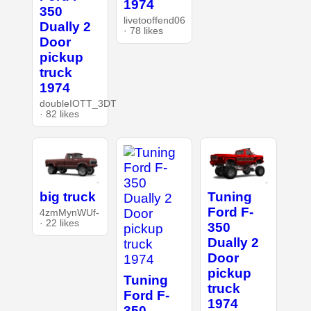
1974
350
livetooffend06
Dually 2
· 78 likes
Door
pickup
truck
1974
doubleIOTT_3DT
· 82 likes
big truck
Tuning
Ford F-
4zmMynWUf-
· 22 likes
350
Dually 2
Door
pickup
Tuning
truck
Ford F-
1974
350