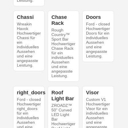
Leistung.
Chassi
Chase
Doors
Rack
Wreakin
Ford - closed
Havok
Hochwertiger
Rough
Hochwertiger
Doors für ein
Country™
Chassi für
individuelles
Sport Bar
ein
Aussehen
Hochwertiger
individuelles
und eine
Chase Rack
Aussehen
angepasste
für ein
und eine
Leistung.
individuelles
angepasste
Aussehen
Leistung.
und eine
angepasste
Leistung.
right_doors
Roof
Visor
Light Bar
Ford - closed
Custom V1
Hochwertiger
Hochwertiger
ZROADZ™
right_doors
Visor für ein
50" Curved
für ein
individuelles
LED Light
individuelles
Aussehen
Bar
Aussehen
und eine
Hochwertiger
und eine
angepasste