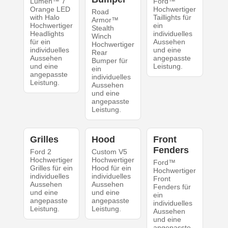
Lumen™ 7"
Ford™
Orange LED
Hochwertiger
Road
with Halo
Taillights für
Armor™
Hochwertiger
ein
Stealth
Headlights
individuelles
Winch
für ein
Aussehen
Hochwertiger
individuelles
und eine
Rear
Aussehen
angepasste
Bumper für
und eine
Leistung.
ein
angepasste
individuelles
Leistung.
Aussehen
und eine
angepasste
Leistung.
Grilles
Hood
Front
Fenders
Ford 2
Custom V5
Hochwertiger
Hochwertiger
Ford™
Grilles für ein
Hood für ein
Hochwertiger
individuelles
individuelles
Front
Aussehen
Aussehen
Fenders für
und eine
und eine
ein
angepasste
angepasste
individuelles
Leistung.
Leistung.
Aussehen
und eine
angepasste