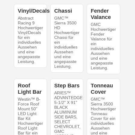
Vinyl/Decals
Chassi
Fender
Valance
Abstract
GMC™
Racing 9
Sierra 3500
GMC
Hochwertiger
HD
Hochwertiger
Vinyl/Decals
Hochwertiger
Fender
für ein
Chassi für
Valance für
individuelles
ein
ein
Aussehen
individuelles
individuelles
und eine
Aussehen
Aussehen
angepasste
und eine
und eine
Leistung.
angepasste
angepasste
Leistung.
Leistung.
Roof
Step Bars
Tonneau
Light Bar
Cover
ARIES™
ADVANTEDGE
Westin™ B-
GMC™
5-1/2" X 91"
Force Roof
Sierra 3500
BLACK
Mount 50”
Hochwertiger
ALUMINUM
LED Light
Tonneau
SIDE BARS,
Bar Kit
Cover für ein
SELECT
Hochwertiger
individuelles
CHEVROLET,
Roof Light
Aussehen
GMC
Bar für ein
und eine