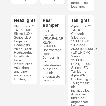
angepasste
Leistung.
Headlights
Rear
Taillights
Bumper
Alpha Luxx™
Alpha Luxx™
14-18 GMC
14-18
FAB
Sierra LUXX-
Chevrolet
FOURS™
Series LED
Silverado
VENGEANCE
Projector
1500 / 15-19
REAR
Headlights
Silverado
BUMPER
Alpha-Black
2500HD/3500HD
Hochwertiger
Hochwertiger
/ 15-19 GMC
Rear
Headlights
Sierra
Bumper für
für ein
3500HD
ein
individuelles
Dually LUXX-
individuelles
Aussehen
Series LED
Aussehen
und eine
Tail Lights
und eine
angepasste
Alpha-Black
angepasste
Leistung.
Hochwertiger
Leistung.
Taillights für
ein
individuelles
Aussehen
und eine
angepasste
Leistung.