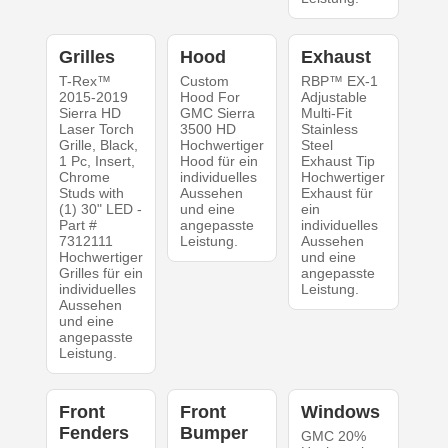
Grilles
Hood
Exhaust
T-Rex™
Custom
RBP™ EX-1
2015-2019
Hood For
Adjustable
Sierra HD
GMC Sierra
Multi-Fit
Laser Torch
3500 HD
Stainless
Grille, Black,
Hochwertiger
Steel
1 Pc, Insert,
Hood für ein
Exhaust Tip
Chrome
individuelles
Hochwertiger
Studs with
Aussehen
Exhaust für
(1) 30" LED -
und eine
ein
Part #
angepasste
individuelles
7312111
Leistung.
Aussehen
Hochwertiger
und eine
Grilles für ein
angepasste
individuelles
Leistung.
Aussehen
und eine
angepasste
Leistung.
Front
Front
Windows
Fenders
Bumper
GMC 20%