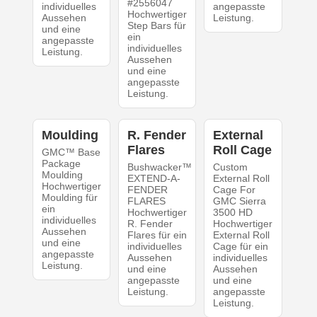
#2556047
individuelles
angepasste
Hochwertiger
Aussehen
Leistung.
Step Bars für
und eine
ein
angepasste
individuelles
Leistung.
Aussehen
und eine
angepasste
Leistung.
Moulding
R. Fender
External
Flares
Roll Cage
GMC™ Base
Package
Bushwacker™
Custom
Moulding
EXTEND-A-
External Roll
Hochwertiger
FENDER
Cage For
Moulding für
FLARES
GMC Sierra
ein
Hochwertiger
3500 HD
individuelles
R. Fender
Hochwertiger
Aussehen
Flares für ein
External Roll
und eine
individuelles
Cage für ein
angepasste
Aussehen
individuelles
Leistung.
und eine
Aussehen
angepasste
und eine
Leistung.
angepasste
Leistung.