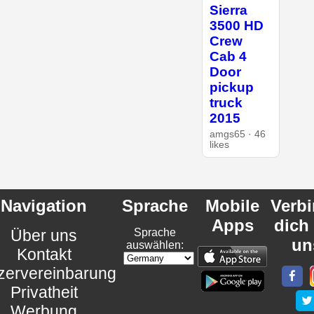
Sierra
3500 HD
Crew
Cab 4
Door
pickup
truck
2015
amgs65 · 46
likes
Navigation
Sprache
Mobile
Verb
Apps
dich
Über uns
Sprache
un
auswählen:
Kontakt
zervereinbarung
Privatheit
Werbung