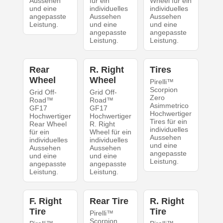
Aussehen
für ein
Wheel für ein
und eine
individuelles
individuelles
angepasste
Aussehen
Aussehen
Leistung.
und eine
und eine
angepasste
angepasste
Leistung.
Leistung.
Rear
R. Right
Tires
Wheel
Wheel
Pirelli™
Scorpion
Grid Off-
Grid Off-
Zero
Road™
Road™
Asimmetrico
GF17
GF17
Hochwertiger
Hochwertiger
Hochwertiger
Tires für ein
Rear Wheel
R. Right
individuelles
für ein
Wheel für ein
Aussehen
individuelles
individuelles
und eine
Aussehen
Aussehen
angepasste
und eine
und eine
Leistung.
angepasste
angepasste
Leistung.
Leistung.
F. Right
Rear Tire
R. Right
Tire
Tire
Pirelli™
Scorpion