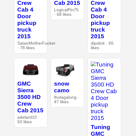
Crew
Cab 2015
Crew
Cab 4
Cab 4
LogicalPin75
· 68 likes
Door
Door
pickup
pickup
truck
truck
2015
2015
SatanMotherFucker
dipslick · 65
· 78 likes
likes
GMC
snow
Sierra
camo
3500 HD
lhutagalung ·
47 likes
Crew
Cab 2015
adelard10 ·
50 likes
Tuning
GMC