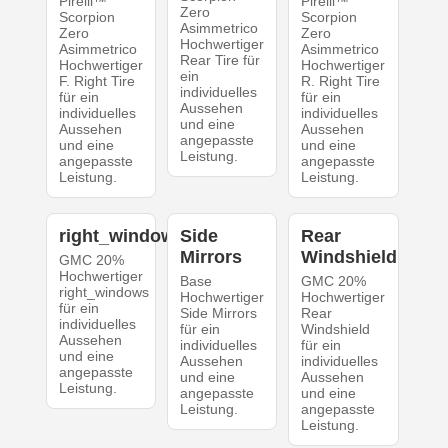
Pirelli™
Pirelli™
Zero
Scorpion
Scorpion
Asimmetrico
Zero
Zero
Hochwertiger
Asimmetrico
Asimmetrico
Rear Tire für
Hochwertiger
Hochwertiger
ein
F. Right Tire
R. Right Tire
individuelles
für ein
für ein
Aussehen
individuelles
individuelles
und eine
Aussehen
Aussehen
angepasste
und eine
und eine
Leistung.
angepasste
angepasste
Leistung.
Leistung.
right_windows
Side
Rear
Mirrors
Windshield
GMC 20%
Hochwertiger
Base
GMC 20%
right_windows
Hochwertiger
Hochwertiger
für ein
Side Mirrors
Rear
individuelles
für ein
Windshield
Aussehen
individuelles
für ein
und eine
Aussehen
individuelles
angepasste
und eine
Aussehen
Leistung.
angepasste
und eine
Leistung.
angepasste
Leistung.