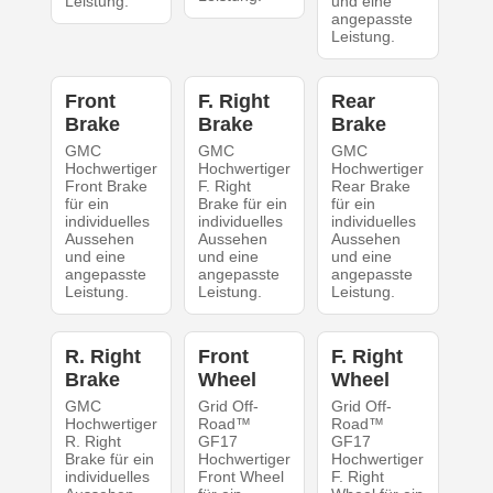
Leistung.
und eine
angepasste
Leistung.
Front
F. Right
Rear
Brake
Brake
Brake
GMC
GMC
GMC
Hochwertiger
Hochwertiger
Hochwertiger
Front Brake
F. Right
Rear Brake
für ein
Brake für ein
für ein
individuelles
individuelles
individuelles
Aussehen
Aussehen
Aussehen
und eine
und eine
und eine
angepasste
angepasste
angepasste
Leistung.
Leistung.
Leistung.
R. Right
Front
F. Right
Brake
Wheel
Wheel
GMC
Grid Off-
Grid Off-
Hochwertiger
Road™
Road™
R. Right
GF17
GF17
Brake für ein
Hochwertiger
Hochwertiger
individuelles
Front Wheel
F. Right