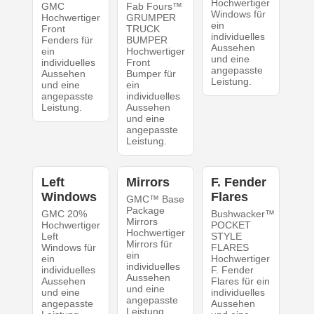
Hochwertiger
GMC
Fab Fours™
Windows für
Hochwertiger
GRUMPER
ein
Front
TRUCK
individuelles
Fenders für
BUMPER
Aussehen
ein
Hochwertiger
und eine
individuelles
Front
angepasste
Aussehen
Bumper für
Leistung.
und eine
ein
angepasste
individuelles
Leistung.
Aussehen
und eine
angepasste
Leistung.
Left
Mirrors
F. Fender
Windows
Flares
GMC™ Base
Package
GMC 20%
Bushwacker™
Mirrors
Hochwertiger
POCKET
Hochwertiger
Left
STYLE
Mirrors für
Windows für
FLARES
ein
ein
Hochwertiger
individuelles
individuelles
F. Fender
Aussehen
Aussehen
Flares für ein
und eine
und eine
individuelles
angepasste
angepasste
Aussehen
Leistung.