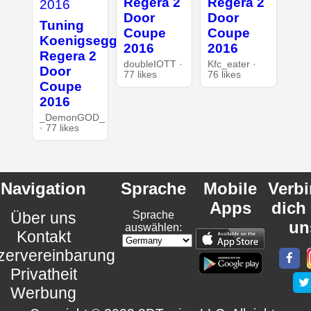
Regera 2
Regera 2
Door
Door
Tuning
Coupe
Coupe
Koenigsegg
2016
2016
Regera 2
doubleIOTT ·
Kfc_eater ·
Door
77 likes
76 likes
Coupe
2016
_DemonGOD_
· 77 likes
Navigation
Sprache
Mobile
Verb
Apps
dich
Über uns
Sprache
un
auswählen:
Kontakt
zervereinbarung
Privatheit
Werbung