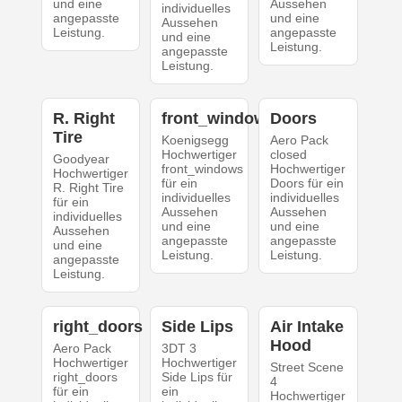
und eine
Aussehen
individuelles
angepasste
und eine
Aussehen
Leistung.
angepasste
und eine
Leistung.
angepasste
Leistung.
R. Right
front_windows
Doors
Tire
Koenigsegg
Aero Pack
Hochwertiger
closed
Goodyear
front_windows
Hochwertiger
Hochwertiger
für ein
Doors für ein
R. Right Tire
individuelles
individuelles
für ein
Aussehen
Aussehen
individuelles
und eine
und eine
Aussehen
angepasste
angepasste
und eine
Leistung.
Leistung.
angepasste
Leistung.
right_doors
Side Lips
Air Intake
Hood
Aero Pack
3DT 3
Hochwertiger
Hochwertiger
Street Scene
right_doors
Side Lips für
4
für ein
ein
Hochwertiger