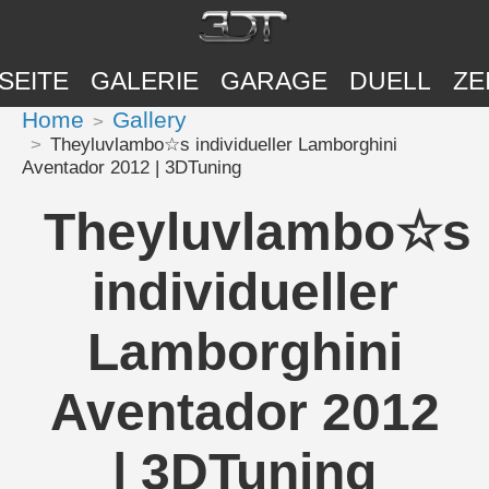
SEITE
GALERIE
GARAGE
DUELL
ZE
Home
Gallery
Theyluvlambo☆s individueller Lamborghini
Aventador 2012 | 3DTuning
Theyluvlambo☆s
individueller
Lamborghini
Aventador 2012
| 3DTuning