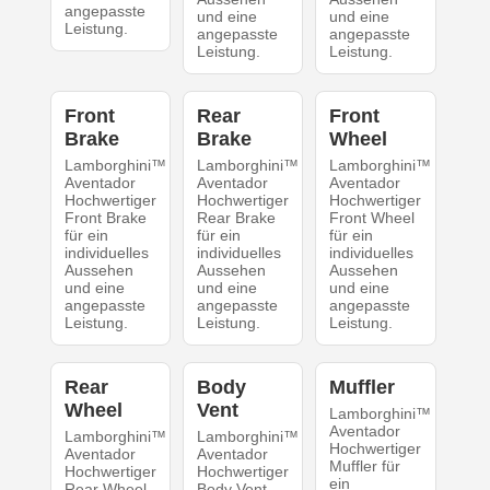
angepasste
und eine
und eine
Leistung.
angepasste
angepasste
Leistung.
Leistung.
Front
Rear
Front
Brake
Brake
Wheel
Lamborghini™
Lamborghini™
Lamborghini™
Aventador
Aventador
Aventador
Hochwertiger
Hochwertiger
Hochwertiger
Front Brake
Rear Brake
Front Wheel
für ein
für ein
für ein
individuelles
individuelles
individuelles
Aussehen
Aussehen
Aussehen
und eine
und eine
und eine
angepasste
angepasste
angepasste
Leistung.
Leistung.
Leistung.
Rear
Body
Muffler
Wheel
Vent
Lamborghini™
Aventador
Lamborghini™
Lamborghini™
Hochwertiger
Aventador
Aventador
Muffler für
Hochwertiger
Hochwertiger
ein
Rear Wheel
Body Vent