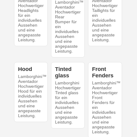
Aventador
Aventador
Lamborghini™
Hochwertiger
Hochwertiger
Aventador
Headlights
Taillights für
Hochwertiger
für ein
ein
Rear
individuelles
individuelles
Bumper für
Aussehen
Aussehen
ein
und eine
und eine
individuelles
angepasste
angepasste
Aussehen
Leistung.
Leistung.
und eine
angepasste
Leistung.
Hood
Tinted
Front
glass
Fenders
Lamborghini™
Aventador
Lamborghini
Lamborghini™
Hochwertiger
Hochwertiger
Aventador
Hood für ein
Tinted glass
Hochwertiger
individuelles
für ein
Front
Aussehen
individuelles
Fenders für
und eine
Aussehen
ein
angepasste
und eine
individuelles
Leistung.
angepasste
Aussehen
Leistung.
und eine
angepasste
Leistung.