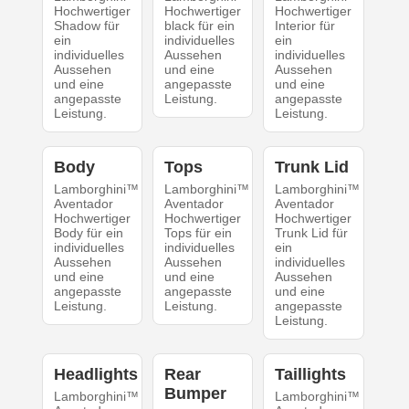
Hochwertiger
Hochwertiger
Hochwertiger
Shadow für
black für ein
Interior für
ein
individuelles
ein
individuelles
Aussehen
individuelles
Aussehen
und eine
Aussehen
und eine
angepasste
und eine
angepasste
Leistung.
angepasste
Leistung.
Leistung.
Body
Tops
Trunk Lid
Lamborghini™
Lamborghini™
Lamborghini™
Aventador
Aventador
Aventador
Hochwertiger
Hochwertiger
Hochwertiger
Body für ein
Tops für ein
Trunk Lid für
individuelles
individuelles
ein
Aussehen
Aussehen
individuelles
und eine
und eine
Aussehen
angepasste
angepasste
und eine
Leistung.
Leistung.
angepasste
Leistung.
Headlights
Rear
Taillights
Bumper
Lamborghini™
Lamborghini™