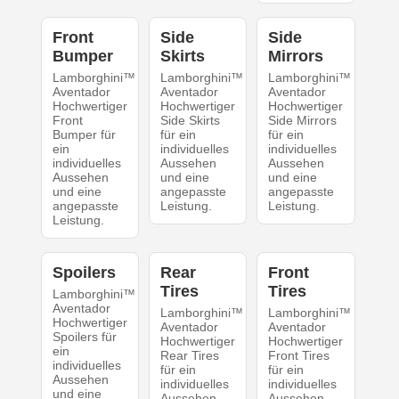
Front
Side
Side
Bumper
Skirts
Mirrors
Lamborghini™
Lamborghini™
Lamborghini™
Aventador
Aventador
Aventador
Hochwertiger
Hochwertiger
Hochwertiger
Front
Side Skirts
Side Mirrors
Bumper für
für ein
für ein
ein
individuelles
individuelles
individuelles
Aussehen
Aussehen
Aussehen
und eine
und eine
und eine
angepasste
angepasste
angepasste
Leistung.
Leistung.
Leistung.
Spoilers
Rear
Front
Tires
Tires
Lamborghini™
Aventador
Lamborghini™
Lamborghini™
Hochwertiger
Aventador
Aventador
Spoilers für
Hochwertiger
Hochwertiger
ein
Rear Tires
Front Tires
individuelles
für ein
für ein
Aussehen
individuelles
individuelles
und eine
Aussehen
Aussehen