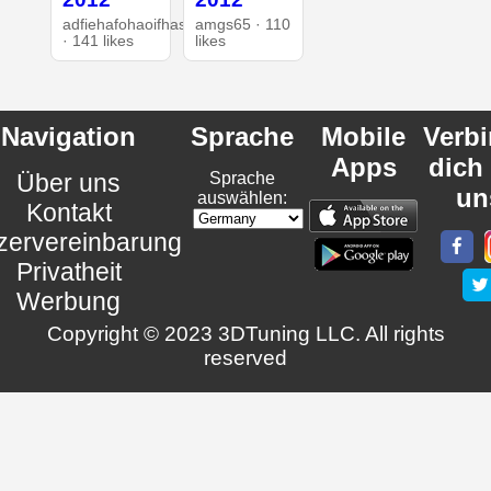
adfiehafohaoifhasd
amgs65 · 110
· 141 likes
likes
Navigation
Sprache
Mobile
Verb
Apps
dich
Über uns
Sprache
un
auswählen:
Kontakt
zervereinbarung
Privatheit
Werbung
Copyright © 2023 3DTuning LLC. All rights
reserved