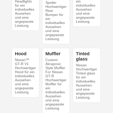
Headlights
ein
Spoiler
für ein
individuelles
Hochwertiger
individuelles
Aussehen
Rear
Aussehen
und eine
Bumper für
und eine
angepasste
ein
angepasste
Leistung.
individuelles
Leistung.
Aussehen
und eine
angepasste
Leistung.
Hood
Muffler
Tinted
glass
Nissan™
Custom
GT-R V1
Akrapovic
Nissan
Hochwertiger
Style Muffler
Hochwertiger
Hood für ein
For Nissan
Tinted glass
individuelles
GT-R
für ein
Aussehen
Hochwertiger
individuelles
und eine
Muffler für
Aussehen
angepasste
ein
und eine
Leistung.
individuelles
angepasste
Aussehen
Leistung.
und eine
angepasste
Leistung.