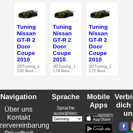
Tuning
Tuning
Tuning
Nissan
Nissan
Nissan
GT-R 2
GT-R 2
GT-R 2
Door
Door
Door
Coupe
Coupe
Coupe
2010
2010
2010
3DTuning_1 ·
3DTuning_1 ·
3DTuning_1 ·
192 likes
174 likes
172 likes
Navigation
Sprache
Mobile
Verb
Apps
dich
Über uns
Sprache
un
auswählen:
Kontakt
zervereinbarung