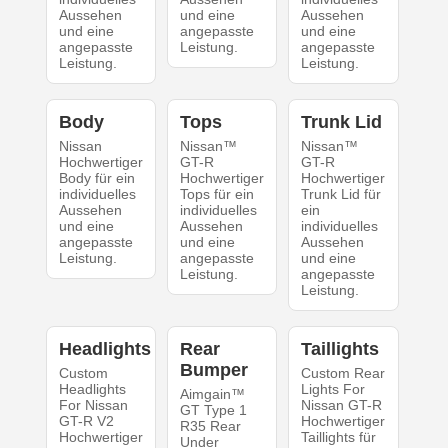
Aussehen
und eine
Aussehen
und eine
angepasste
und eine
angepasste
Leistung.
angepasste
Leistung.
Leistung.
Body
Tops
Trunk Lid
Nissan
Nissan™
Nissan™
Hochwertiger
GT-R
GT-R
Body für ein
Hochwertiger
Hochwertiger
individuelles
Tops für ein
Trunk Lid für
Aussehen
individuelles
ein
und eine
Aussehen
individuelles
angepasste
und eine
Aussehen
Leistung.
angepasste
und eine
Leistung.
angepasste
Leistung.
Headlights
Rear
Taillights
Bumper
Custom
Custom Rear
Headlights
Lights For
Aimgain™
For Nissan
Nissan GT-R
GT Type 1
GT-R V2
Hochwertiger
R35 Rear
Hochwertiger
Taillights für
Under