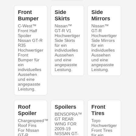
Front
Side
Side
Bumper
Skirts
Mirrors
C-West™
Nissan™
Nissan™
Front Half
GT-R V1
GT-R
Spoiler
Hochwertiger
Hochwertiger
Nissan GT-R
Side Skirts
Side Mirrors
R35
für ein
für ein
Hochwertiger
individuelles
individuelles
Front
Aussehen
Aussehen
Bumper für
und eine
und eine
ein
angepasste
angepasste
individuelles
Leistung.
Leistung.
Aussehen
und eine
angepasste
Leistung.
Roof
Spoilers
Front
Spoiler
Tires
BENSOPRA™
GT REAR
Chargespeed™
Toyo
WING FOR
Roof Fins
Hochwertiger
2009-19
For NIssan
Front Tires
NISSAN GT-
GT-R
für ein