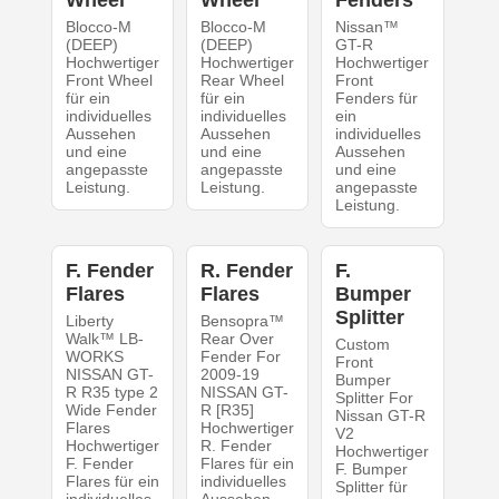
Wheel
Wheel
Fenders
Blocco-M
Blocco-M
Nissan™
(DEEP)
(DEEP)
GT-R
Hochwertiger
Hochwertiger
Hochwertiger
Front Wheel
Rear Wheel
Front
für ein
für ein
Fenders für
individuelles
individuelles
ein
Aussehen
Aussehen
individuelles
und eine
und eine
Aussehen
angepasste
angepasste
und eine
Leistung.
Leistung.
angepasste
Leistung.
F. Fender
R. Fender
F.
Flares
Flares
Bumper
Splitter
Liberty
Bensopra™
Walk™ LB-
Rear Over
Custom
WORKS
Fender For
Front
NISSAN GT-
2009-19
Bumper
R R35 type 2
NISSAN GT-
Splitter For
Wide Fender
R [R35]
Nissan GT-R
Flares
Hochwertiger
V2
Hochwertiger
R. Fender
Hochwertiger
F. Fender
Flares für ein
F. Bumper
Flares für ein
individuelles
Splitter für