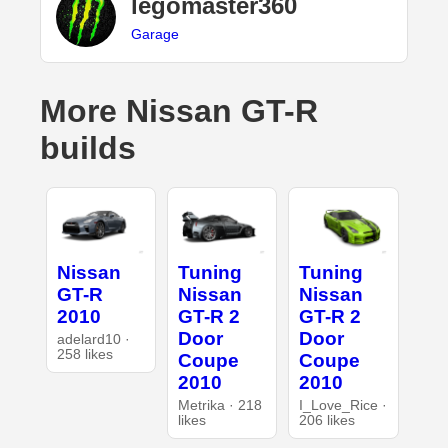
legomaster360
Garage
More Nissan GT-R
builds
Nissan
Tuning
Tuning
GT-R
Nissan
Nissan
2010
GT-R 2
GT-R 2
Door
Door
adelard10 ·
258 likes
Coupe
Coupe
2010
2010
Metrika · 218
I_Love_Rice ·
likes
206 likes