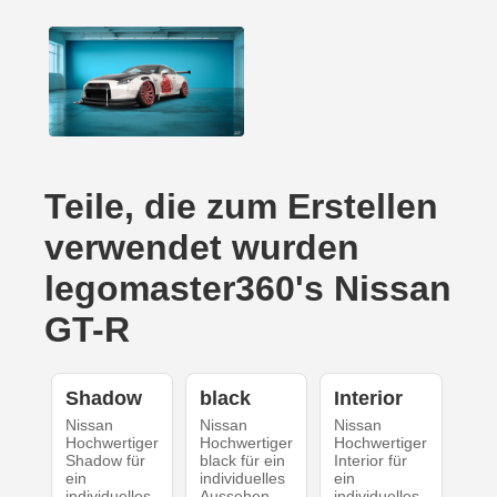
Teile, die zum Erstellen
verwendet wurden
legomaster360's Nissan
GT-R
Shadow
black
Interior
Nissan
Nissan
Nissan
Hochwertiger
Hochwertiger
Hochwertiger
Shadow für
black für ein
Interior für
ein
individuelles
ein
individuelles
Aussehen
individuelles